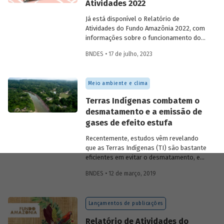
Atividades 2022
Já está disponível o Relatório de
Atividades do Fundo Amazônia 2022, com
informações sobre o funcionamento do
fundo, sua governança, captações de
BNDES • 17 de julho, 2023
recursos, monitoramento e avaliação de
resultados, projetos concluídos e em
andamento.
Meio ambiente e clima
Terras Indígenas combatem o
desmatamento e a emissão de
gases de efeito estufa
Recentemente, estudos vêm revelando
que as Terras Indígenas (TI) são bastante
eficientes em evitar o desmatamento, e
consequentemente as emissões de gases
BNDES • 12 de março, 2019
de efeito estufa. Isso é especialmente
importante quando se pensa na mitigação
dos impactos da mudança do clima, como
Lançamentos de publicações
o aquecimento global.
Relatório de Atividades do