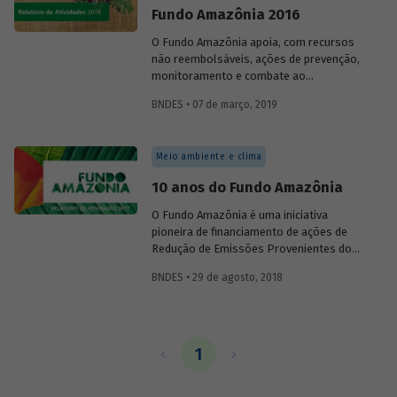
Fundo Amazônia 2016
O Fundo Amazônia apoia, com recursos
não reembolsáveis, ações de prevenção,
monitoramento e combate ao
desmatamento. Promove ainda ações que
BNDES • 07 de março, 2019
buscam a conservação e o uso
sustentável da floresta na Amazônia
Legal, além de poder utilizar até 20% de
Meio ambiente e clima
seus recursos no apoio ao
desenvolvimento de sistemas de
10 anos do Fundo Amazônia
monitoramento e de controle do
desmatamento em outros biomas
O Fundo Amazônia é uma iniciativa
brasileiros e em outros países com
pioneira de financiamento de ações de
florestas tropicais.
Redução de Emissões Provenientes do
Desmatamento e da Degradação
BNDES • 29 de agosto, 2018
Florestal (REDD+). Gerido pelo BNDES,
ele recebe doação voluntárias de
recursos, que são investidos em projetos
destinados à prevenção, monitoramento
e combate ao desmatamento e de
1
promoção da conservação e do uso
sustentável da Amazônia Legal.