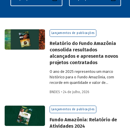
Lançamentos de publicações
Relatório do Fundo Amazônia
consolida resultados
alcançados e apresenta novos
projetos contratados
O ano de 2025 representou um marco
histórico para o Fundo Amazônia, com
recorde em quantidade e valor de
projetos aprovados, assim como em
BNDES • 24 de julho, 2026
desembolsos: foram 22 operações
aprovadas, no valor total de R$ 2,2
bilhões, além de R$ 387 milhões
Lançamentos de publicações
desembolsados. Ainda no período, foram
contratados 25 novos projetos.
Fundo Amazônia: Relatório de
Atividades 2024