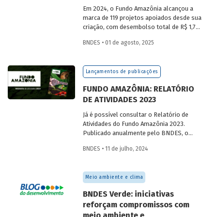
Em 2024, o Fundo Amazônia alcançou a
marca de 119 projetos apoiados desde sua
criação, com desembolso total de R$ 1,76
bilhão. Informações detalhadas sobre
BNDES • 01 de agosto, 2025
sua atuação e os projetos estão reunidas
no relatório 2024.
Lançamentos de publicações
FUNDO AMAZÔNIA: RELATÓRIO
DE ATIVIDADES 2023
Já é possível consultar o Relatório de
Atividades do Fundo Amazônia 2023.
Publicado anualmente pelo BNDES, o
relatório é um importante instrumento de
BNDES • 11 de julho, 2024
transparência e de prestação de contas
das atividades e resultados do fundo.
Meio ambiente e clima
BNDES Verde: iniciativas
reforçam compromissos com
meio ambiente e