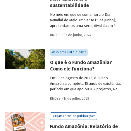
sustentabilidade
No mês em que se comemora o Dia
Mundial do Meio Ambiente (5 de junho),
apresentamos uma série, dividida em 4
partes, com as principais iniciativas do
BNDES • 05 de junho, 2024
BNDES relacionadas ao tema. Esta
semana, os destaques são: Fundo
Amazônia e Estruturação de Soluções de
Meio ambiente e clima
Parques e Florestas.
O que é o Fundo Amazônia?
Como ele funciona?
Em 1º de agosto de 2023, o Fundo
Amazônia completa 15 anos de existência,
período em que apoiou 102 projetos, 42
dos quais seguem em andamento. Mas o
BNDES • 17 de julho, 2023
que é o fundo? Como ele funciona? Qual é
sua estrutura de governança?
Lançamentos de publicações
Fundo Amazônia: Relatório de