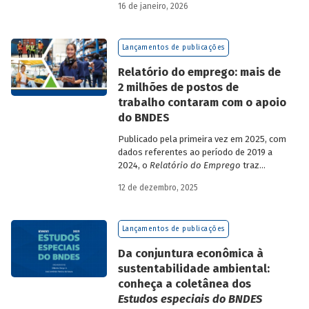
16 de janeiro, 2026
analisa a estratégia de diversificação das
fontes de recursos adotada pelo BNDES
diante dos atuais desafios de
Lançamentos de publicações
sustentabilidade social, ambiental e
climática.
Relatório do emprego: mais de
2 milhões de postos de
trabalho contaram com o apoio
do BNDES
Publicado pela primeira vez em 2025, com
dados referentes ao período de 2019 a
2024, o
Relatório do Emprego
traz
resultados relativos às contribuições da
12 de dezembro, 2025
atuação do Banco sobre o mercado de
trabalho, especificamente sobre os
empregos da economia.
Lançamentos de publicações
Da conjuntura econômica à
sustentabilidade ambiental:
conheça a coletânea dos
Estudos especiais do BNDES