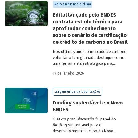
Meio ambiente e clima
Edital lançado pelo BNDES
contrata estudo técnico para
aprofundar conhecimento
sobre o cenário de certificação
de crédito de carbono no Brasil
Nos últimos anos, o mercado de carbono
voluntário tem ganhado destaque como
uma ferramenta estratégica para
empresas que buscam reduzir sua pegada
19 de janeiro, 2026
de carbono e demonstrar compromisso
climático.
Lançamentos de publicações
Funding sustentável e o Novo
BNDES
O
Texto para Discussão
“
O papel do
funding
sustentável para o
desenvolvimento: o caso do Novo
BNDES
”
, de autoria de João Emboava Vaz,