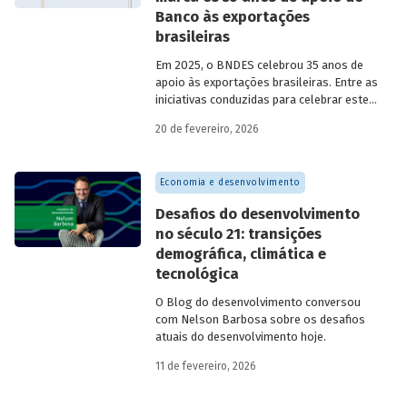
Banco às exportações
brasileiras
Em 2025, o BNDES celebrou 35 anos de
apoio às exportações brasileiras. Entre as
iniciativas conduzidas para celebrar este
marco, relevante tanto para a instituição
20 de fevereiro, 2026
quanto para a história do
desenvolvimento econômico e social do
Brasil, está o lançamento da publicação
Economia e desenvolvimento
“BNDES Exim: 35 anos de apoio às
exportações brasileiras”.
Desafios do desenvolvimento
no século 21: transições
demográfica, climática e
tecnológica
O Blog do desenvolvimento conversou
com Nelson Barbosa sobre os desafios
atuais do desenvolvimento hoje.
11 de fevereiro, 2026