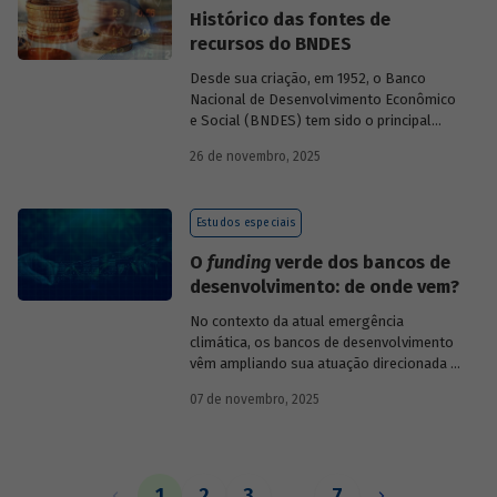
Histórico das fontes de
recursos do BNDES
Desde sua criação, em 1952, o Banco
Nacional de Desenvolvimento Econômico
e Social (BNDES) tem sido o principal
financiador do desenvolvimento
26 de novembro, 2025
brasileiro, ocupando um espaço central
na economia do país, principalmente em
momentos de crise, como as de 2008 e
Estudos especiais
da Covid-19, e no combate à emergência
climática. Para exercer esse papel, no
O
funding
verde dos bancos de
entanto, são necessárias sólidas fontes
desenvolvimento: de onde vem?
de recursos.
No contexto da atual emergência
climática, os bancos de desenvolvimento
vêm ampliando sua atuação direcionada à
descarbonização e preservação ambiental
07 de novembro, 2025
e, consequentemente, buscado novas
fontes de recursos para esse fim. O
Estudo especial do BNDES 61
analisa de
onde vem o
funding
verde dos principais
bancos de desenvolvimento, comparando
1
2
3
…
7