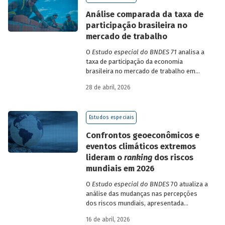
de insumo-produto estaduais.
Análise comparada da taxa de
participação brasileira no
mercado de trabalho
O
Estudo especial do BNDES 71
analisa a
taxa de participação da economia
brasileira no mercado de trabalho em
comparação com uma amostra de 15
28 de abril, 2026
países de diferentes continentes e
estruturas etárias e econômicas
distintas.
Estudos especiais
Confrontos geoeconômicos e
eventos climáticos extremos
lideram o
ranking
dos riscos
mundiais em 2026
O
Estudo especial do BNDES
70 atualiza a
análise das mudanças nas percepções
dos riscos mundiais, apresentada
previamente na edição 54/2025, a partir
16 de abril, 2026
dos relatórios Global Risks Report (GRR)