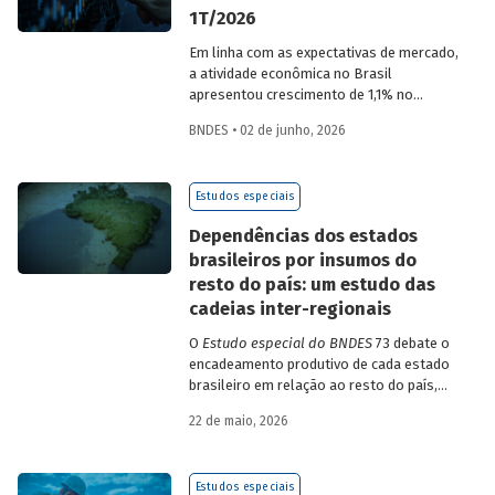
1T/2026
Em linha com as expectativas de mercado,
a atividade econômica no Brasil
apresentou crescimento de 1,1% no
1T/2026 na comparação com o trimestre
BNDES • 02 de junho, 2026
imediatamente anterior, na série ajustada
sazonalmente. Confira uma análise
detalhada e uma previsão para os
Estudos especiais
próximos meses no
Estudo especial do
BNDES 74.
Dependências dos estados
brasileiros por insumos do
resto do país: um estudo das
cadeias inter-regionais
O
Estudo especial do BNDES
73 debate o
encadeamento produtivo de cada estado
brasileiro em relação ao resto do país,
analisando seu nível de dependência e
22 de maio, 2026
quanto o estímulo a um estado ou setor
econômico pode gerar de demanda para
os demais. Para isso usa uma
Estudos especiais
metodologia de construção de matrizes