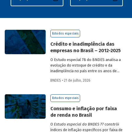
Estudos especiais
Crédito e inadimplência das
empresas no Brasil – 2012-2025
O Estudo especial 78 do BNDES analisa a
evolução do estoque de crédito e da
inadimplência no país entre os anos de
2012 e 2025, explorando dois recortes
BNDES • 21 de julho, 2026
analíticos complementares: o porte da
empresa e o setor de atividade
econômica.
Estudos especiais
Consumo e inflação por faixa
de renda no Brasil
O
Estudo especial do BNDES 77
constrói
índices de inflação específicos por faixa de