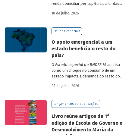
renda domiciliar
per capita
a partir das
estruturas de consumo da POF 2017-2018
10 de julho, 2026
associadas às variações de preços dos
itens que compõem o IPCA. Emprega
ainda os microdados da Pnad Contínua
Estudos especiais
para analisar a evolução da renda dos
decis durante o período.
O apoio emergencial a um
estado beneficia o resto do
país?
O
Estudo especial do BNDES 76
analisa
como um choque no consumo de um
estado impacta a demanda do resto do
país, usando como exemplo o caso do Rio
03 de julho, 2026
Grande do Sul.
Lançamentos de publicações
a
Livro reúne artigos da 1
edição da Escola de Governo e
Desenvolvimento Maria da