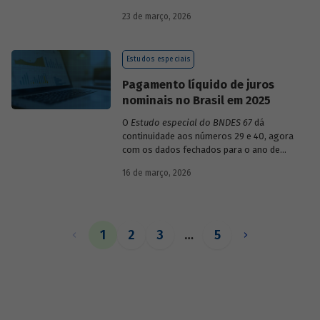
década de 1990, destacando sua dinâmica
23 de março, 2026
durante esse período e as mudanças
recentes em sua composição.
Estudos especiais
Pagamento líquido de juros
nominais no Brasil em 2025
O
Estudo especial do BNDES 67
dá
continuidade aos números 29 e 40, agora
com os dados fechados para o ano de
2025.
16 de março, 2026
1
2
3
…
5