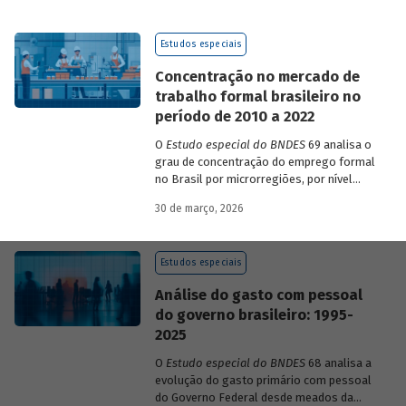
de 2023 a 2026, que analisam as
pesquisas de avaliação dos riscos
Estudos especiais
mundiais para o ano em curso e para dois
e dez anos à frente.
Concentração no mercado de
trabalho formal brasileiro no
período de 2010 a 2022
O
Estudo especial do BNDES
69 analisa o
grau de concentração do emprego formal
no Brasil por microrregiões, por nível
educacional dos trabalhadores e por
30 de março, 2026
setores, entre 2010 e 2022.
Estudos especiais
Análise do gasto com pessoal
do governo brasileiro: 1995-
2025
O
Estudo especial do BNDES
68 analisa a
evolução do gasto primário com pessoal
do Governo Federal desde meados da