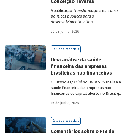
Conceição Tavares
A publicação
Transformações em curso:
políticas públicas para o
desenvolvimento latino-
americano
compila trabalhos da 1ª edição
30 de junho, 2026
da Escola de Governo e Desenvolvimento
Maria da Conceição Tavares.
Estudos especiais
Uma análise da saúde
financeira das empresas
brasileiras não financeiras
O
Estudo especial do BNDES 75
analisa a
saúde financeira das empresas não
financeiras de capital aberto no Brasil que
apresentaram negociação em bolsa de
16 de junho, 2026
valores. Para isso, parte de uma amostra
de 265 empresas – excluindo-se o setor
de finanças e seguros – e de quatro
Estudos especiais
dimensões: lucratividade, solvência,
endividamento e alavancagem.
Comentários sobre o PIB do