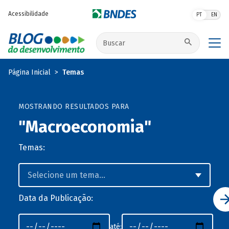
Pular para o conteúdo principal
Acessibilidade
PT
EN
Buscar no site
Página Inicial
Temas
MOSTRANDO RESULTADOS PARA
"Macroeconomia"
Temas:
Data da Publicação:
até: