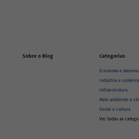
Brasil e 
infraestrutura já existente com menor
podem imp
impacto ambiental do que outros
combustíveis de origem fóssil. Saiba como
é possível propagar o uso do gás no Brasil
e entenda como ele pode contribuir para o
alcance das metas do Acordo de Paris e
para um futuro mais sustentável.
Sobre o Blog
Categorias
Economia e desenv
Indústria e comérci
Infraestrutura
Meio ambiente e cl
Social e cultura
Ver todas as catego