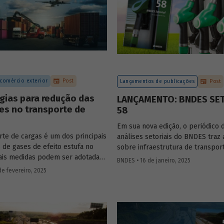
 comércio exterior
Post
Lançamentos de publicações
Post
gias para redução das
LANÇAMENTO: BNDES SE
es no transporte de
58
Em sua nova edição, o periódico 
rte de cargas é um dos principais
análises setoriais do BNDES traz 
 de gases de efeito estufa no
sobre infraestrutura de transpor
uais medidas podem ser adotadas
mobilidade urbana, combustíveis
BNDES • 16 de janeiro, 2025
zir seu impacto ambiental?
sustentáveis, mercado de aerona
de fevereiro, 2025
s estratégias que podem tornar o
e agroindústria.
 sustentável.