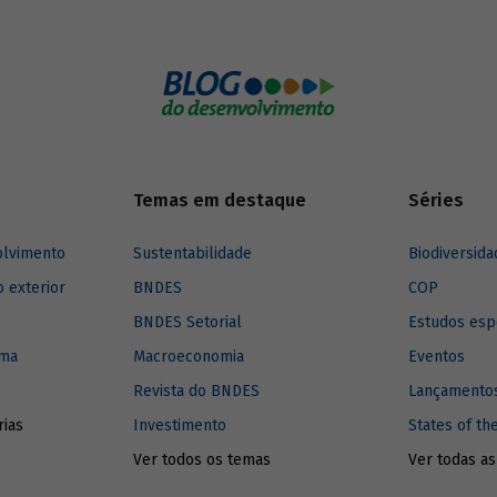
no mundo, e entenda como elas
ulsionar a inovação no setor.
Temas em destaque
Séries
olvimento
Sustentabilidade
Biodiversida
o exterior
BNDES
COP
BNDES Setorial
Estudos esp
ima
Macroeconomia
Eventos
Revista do BNDES
Lançamentos
rias
Investimento
States of th
Ver todos os temas
Ver todas as