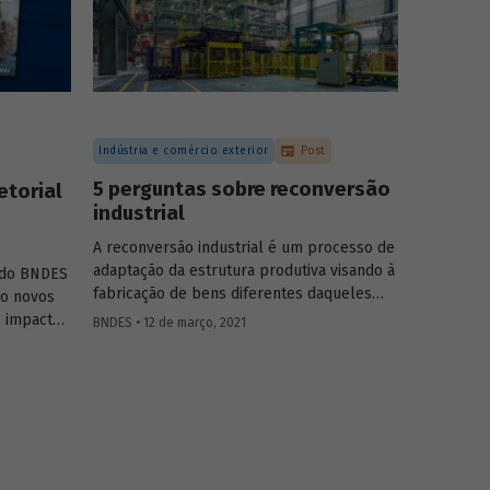
agropecuárias podem contribuir para
ampliar a geração de biogás no setor.
Indústria e comércio exterior
Post
5 perguntas sobre reconversão
etorial
industrial
A reconversão industrial é um processo de
adaptação da estrutura produtiva visando à
s do BNDES
fabricação de bens diferentes daqueles
ro novos
originalmente previstos. Podemos destacar
e impacto
BNDES • 12 de março, 2021
também que esse foi um fenômeno
mplexo
ocorrido em diversos países, com maior ou
 biogás.
menor grau de sucesso, no sentido de
prover os bens necessários durante a fase
inicial da pandemia, enquanto fabricantes
de bens e insumos ajustavam sua
capacidade produtiva.