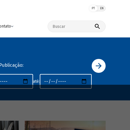
PT
EN
Buscar no site
ontato
Publicação:
até: