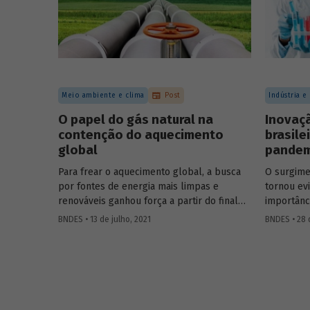
concessõe
Meio ambiente e clima
Post
Indústria e
O papel do gás natural na
Inovaç
contenção do aquecimento
brasile
global
pandem
Para frear o aquecimento global, a busca
O surgime
por fontes de energia mais limpas e
tornou ev
renováveis ganhou força a partir do final
importânc
do século XX, contribuindo para o esforço
em especi
BNDES • 13 de julho, 2021
BNDES • 28 
mundial de redução das emissões de CO
.
sentido, 
2
mundo à p
Em um contexto em que a demanda
eficazes 
energética segue crescendo, o gás natural
as medida
desponta como combustível capaz de
desenvolv
apoiar a transição para a economia de
equipamen
baixo carbono, aproveitando a