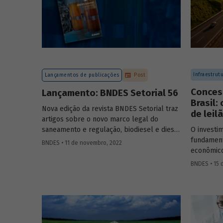
Infraestrut
Lançamentos de publicações
Post
Conces
Lançamento: BNDES Setorial 56
Brasil:
Nova edição da revista BNDES Setorial traz
de leil
artigos sobre o novo marco legal do
saneamento e regulação, biodiesel e diesel
O investim
verde no Brasil, e o papel do
leasing
de
fundament
BNDES • 11 de novembro, 2022
aeronaves no setor de aviação.
econômico
da década 
BNDES • 15 
concessõe
utilizadas
sem compr
setor. Sai
modelos d