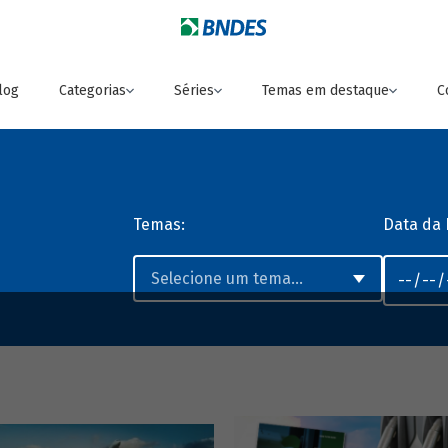
log
Categorias
Séries
Temas em destaque
C
Temas:
Data da 