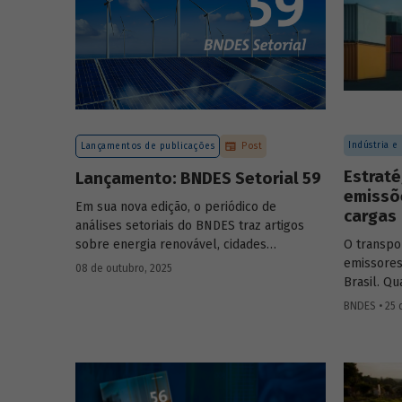
Indústria e
Lançamentos de publicações
Post
Estraté
Lançamento: BNDES Setorial 59
emissõ
Em sua nova edição, o periódico de
cargas
análises setoriais do BNDES traz artigos
sobre energia renovável, cidades
O transpo
resilientes, gestão de resíduos sólidos
emissores
08 de outubro, 2025
urbanos (RSU) e exportação.
Brasil. Q
para redu
BNDES • 25 
Confira a
setor mais