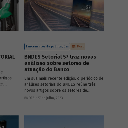
Lançamentos de publicações
Post
TORIAL
BNDES Setorial 57 traz novas
análises sobre setores de
atuação do Banco
de
artigos
Em sua mais recente edição, o periódico de
te,
análises setoriais do BNDES reúne três
novos artigos sobre os setores de
ves, saúde
logística, agroindústria e aeroespaço e
BNDES • 27 de julho, 2023
defesa. Saiba mais e acesse os estudos da
edição 57.