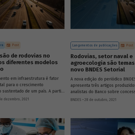
ura
Post
Lançamentos de publicações
Post
são de rodovias no
Rodovias, setor naval e
 os diferentes modelos
agroecologia são temas
ão
novo BNDES Setorial
ento em infraestrutura é fator
A nova edição do periódico BNDES
al para o crescimento
apresenta três artigos produzido
 sustentado de um país. A partir
analistas do Banco sobre conces
de 1990, no Brasil, as
rodoviárias, indústria naval e agr
de dezembro, 2021
BNDES • 28 de outubro, 2021
s rodoviárias começaram a ser
importantes áreas do desenvolv
 para reduzir a despesa pública,
brasileiro. Saiba mais sobre os ar
ometer os investimentos no
confira a publicação completa.
ba mais sobre os diferentes
e leilão adotados nas