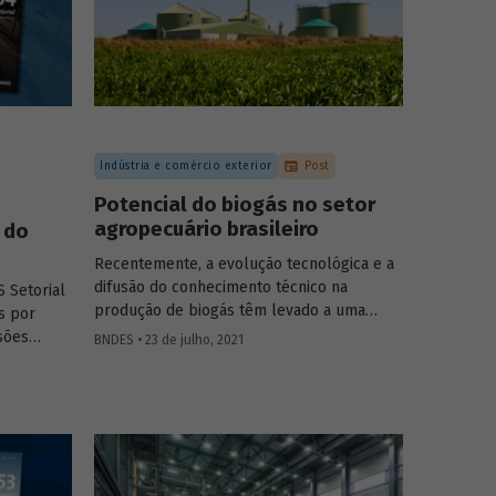
Indústria e comércio exterior
Post
Potencial do biogás no setor
agropecuário brasileiro
 do
Recentemente, a evolução tecnológica e a
difusão do conhecimento técnico na
 Setorial
produção de biogás têm levado a uma
s por
rápida expansão no número de plantas em
sões
BNDES • 23 de julho, 2021
operação e no volume produzido no país.
oecologia,
Esse crescimento, contudo, ainda é tímido
imento
diante do potencial de geração que um
tigos e
país com um agronegócio tão desenvolvido
pode atingir. Entenda como resíduos e
efluentes das diferentes atividades