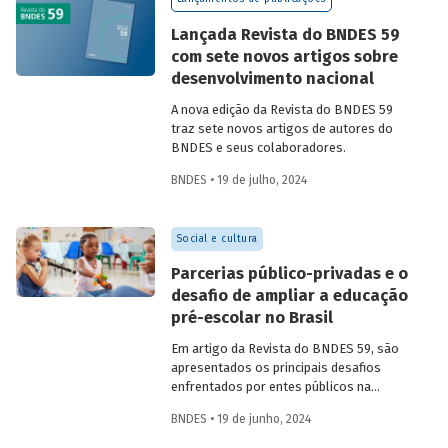
Confira uma prévia do texto e acesse o
artigo completo.
Lançada Revista do BNDES 59
com sete novos artigos sobre
desenvolvimento nacional
A nova edição da Revista do BNDES 59
traz sete novos artigos de autores do
BNDES e seus colaboradores.
BNDES • 19 de julho, 2024
Social e cultura
Parcerias público-privadas e o
desafio de ampliar a educação
pré-escolar no Brasil
Em artigo da Revista do BNDES 59, são
apresentados os principais desafios
enfrentados por entes públicos na
estruturação de PPPs de educação, bem
BNDES • 19 de junho, 2024
como aprendizados e possíveis soluções
para a adoção desses modelos com base