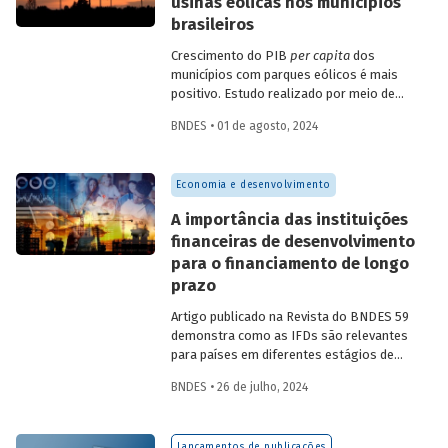
usinas eólicas nos municípios
brasileiros
Crescimento do PIB
per capita
dos
municípios com parques eólicos é mais
positivo. Estudo realizado por meio de
método de controle sintético, aponta
BNDES • 01 de agosto, 2024
resultados mais significativos dois a três
anos do início da construção, com
dispersão posterior.
Economia e desenvolvimento
A importância das instituições
financeiras de desenvolvimento
para o financiamento de longo
prazo
Artigo publicado na Revista do BNDES 59
demonstra como as IFDs são relevantes
para países em diferentes estágios de
desenvolvimento, tanto nos momentos
BNDES • 26 de julho, 2024
de estabilidade quanto nos de crise
econômica, contribuindo principalmente
para o desenvolvimento sustentável.
Lançamentos de publicações