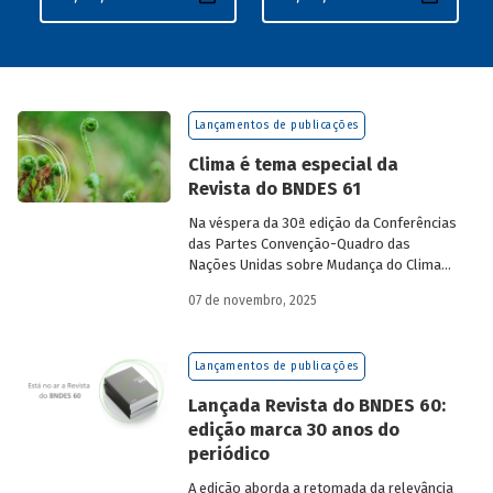
Lançamentos de publicações
Clima é tema especial da
Revista do BNDES 61
Na véspera da 30ª edição da Conferências
das Partes Convenção-Quadro das
Nações Unidas sobre Mudança do Clima
(COP30), em Belém, o BNDES lança a
07 de novembro, 2025
edição 61 da Revista do BNDES.
Lançamentos de publicações
Lançada Revista do BNDES 60:
edição marca 30 anos do
periódico
A edição aborda a retomada da relevância