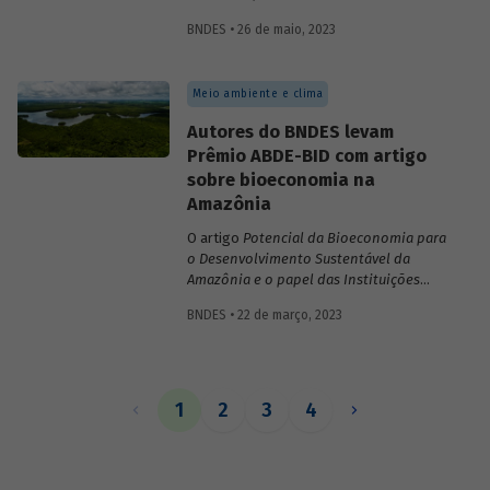
inovações no sistema financeiro, setor da
BNDES • 26 de maio, 2023
saúde no território da Amazônia Legal,
políticas públicas e custos do modelo de
empréstimo indireto do BNDES.
Meio ambiente e clima
Autores do BNDES levam
Prêmio ABDE-BID com artigo
sobre bioeconomia na
Amazônia
O artigo
Potencial da Bioeconomia para
o Desenvolvimento Sustentável da
Amazônia e o papel das Instituições
Financeiras de Desenvolvimento,
de
BNDES • 22 de março, 2023
Leonardo Pamplona, Nabil Kadri e Julio
Salarini, especialistas do BNDES, foi
premiado com primeiro lugar na categoria
“Financiamento ao desenvolvimento
sustentável, inclusivo e inovativo” do
1
2
3
4
Prêmio ABDE-BID de 2022. Saiba mais
sobre o estudo no vídeo gravado com o
autor Leonardo Pamplona.