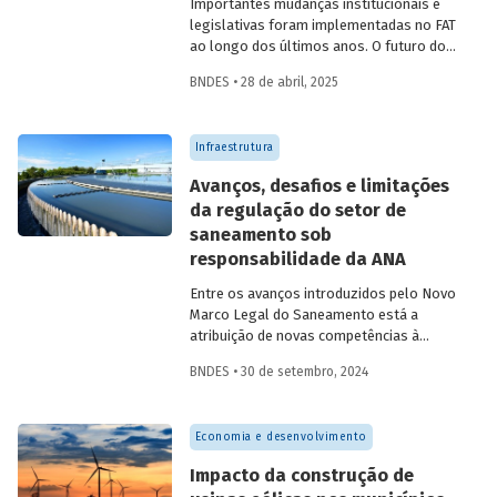
Importantes mudanças institucionais e
legislativas foram implementadas no FAT
ao longo dos últimos anos. O futuro do
FAT – e das atividades por ele beneficiadas
BNDES • 28 de abril, 2025
– depende do que será feito a partir delas.
Saiba mais no primeiro artigo da
Revista
do BNDES 60
.
Infraestrutura
Avanços, desafios e limitações
da regulação do setor de
saneamento sob
responsabilidade da ANA
Entre os avanços introduzidos pelo Novo
Marco Legal do Saneamento está a
atribuição de novas competências à
Agência Nacional de Águas e Saneamento
BNDES • 30 de setembro, 2024
Básico (ANA) para regularização do setor.
Artigo da Revista do BNDES 59 discute os
desafios desse percurso e a importância
Economia e desenvolvimento
de superá-los.
Impacto da construção de