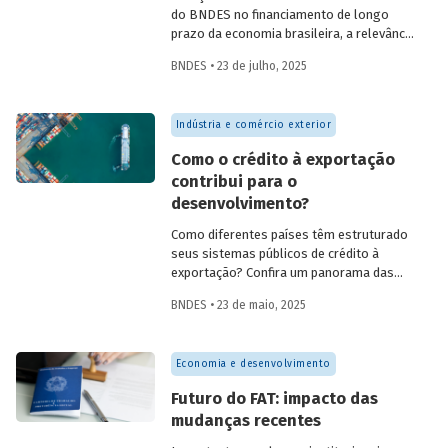
do BNDES no financiamento de longo
prazo da economia brasileira, a relevância
de fundos como FAT, Fundo Clima, Fundo
BNDES • 23 de julho, 2025
Amazônia e FGI para o desenvolvimento,
experiências internacionais de sistemas
públicos de crédito à exportação, o novo
Indústria e comércio exterior
protagonismo da política industrial, um
método para calcular prêmio de risco em
Como o crédito à exportação
projetos de infraestrutura e o controle
contribui para o
societário de companhias abertas por
desenvolvimento?
fundos de investimento no Brasil.
Como diferentes países têm estruturado
seus sistemas públicos de crédito à
exportação? Confira um panorama das
principais experiências internacionais e
BNDES • 23 de maio, 2025
entenda como esses sistemas
contribuem para o crescimento
econômico, a inovação e a inserção
Economia e desenvolvimento
competitiva no mercado global.
Futuro do FAT: impacto das
mudanças recentes