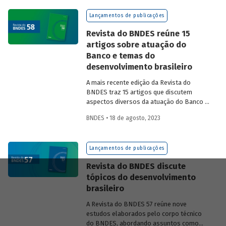
na experiência das equipes do BNDES.
Lançamentos de publicações
Revista do BNDES reúne 15
artigos sobre atuação do
Banco e temas do
desenvolvimento brasileiro
A mais recente edição da Revista do
BNDES traz 15 artigos que discutem
aspectos diversos da atuação do Banco e
exploram questões do desenvolvimento
BNDES • 18 de agosto, 2023
nacional.
Lançamentos de publicações
Revista do BNDES discute
tópicos do desenvolvimento
brasileiro
A Revista do BNDES 57 reúne nove
estudos elaborados pelo corpo técnico
do BNDES, abordando assuntos como