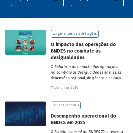
Lançamentos de publicações
O impacto das operações do
BNDES no combate às
desigualdades
O
Relatório de impacto das operações
no combate às desigualdades
analisa as
dimensões regional, de gênero e de raça,
que contribuem para a elevada
11 de junho, 2026
desigualdade de renda no Brasil, no
contexto das operações de crédito do
BNDES.
Estudos especiais
Desempenho operacional do
BNDES em 2025
O
Estudo especial do BNDES 72
apresenta