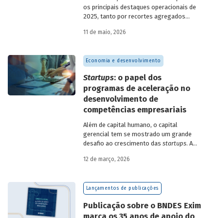
os principais destaques operacionais de
2025, tanto por recortes agregados
quanto em relação a atuações mais
11 de maio, 2026
específicas do Banco.
Economia e desenvolvimento
Startups
: o papel dos
programas de aceleração no
desenvolvimento de
competências empresariais
Além de capital humano, o capital
gerencial tem se mostrado um grande
desafio ao crescimento das
startups
. A
avaliação do BNDES Garagem demonstra
12 de março, 2026
como programas de aceleração têm
contribuído para a superação desse
desafio.
Lançamentos de publicações
Publicação sobre o BNDES Exim
marca os 35 anos de apoio do