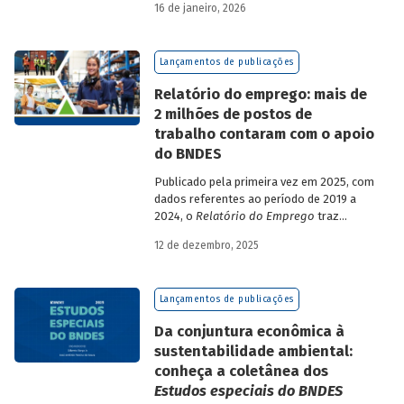
16 de janeiro, 2026
analisa a estratégia de diversificação das
fontes de recursos adotada pelo BNDES
diante dos atuais desafios de
Lançamentos de publicações
sustentabilidade social, ambiental e
climática.
Relatório do emprego: mais de
2 milhões de postos de
trabalho contaram com o apoio
do BNDES
Publicado pela primeira vez em 2025, com
dados referentes ao período de 2019 a
2024, o
Relatório do Emprego
traz
resultados relativos às contribuições da
12 de dezembro, 2025
atuação do Banco sobre o mercado de
trabalho, especificamente sobre os
empregos da economia.
Lançamentos de publicações
Da conjuntura econômica à
sustentabilidade ambiental:
conheça a coletânea dos
Estudos especiais do BNDES