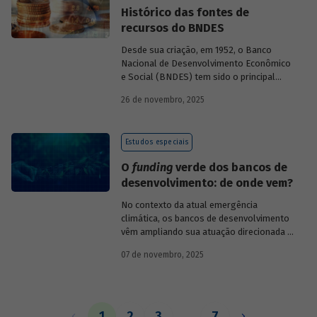
Histórico das fontes de
recursos do BNDES
Desde sua criação, em 1952, o Banco
Nacional de Desenvolvimento Econômico
e Social (BNDES) tem sido o principal
financiador do desenvolvimento
26 de novembro, 2025
brasileiro, ocupando um espaço central
na economia do país, principalmente em
momentos de crise, como as de 2008 e
Estudos especiais
da Covid-19, e no combate à emergência
climática. Para exercer esse papel, no
O
funding
verde dos bancos de
entanto, são necessárias sólidas fontes
desenvolvimento: de onde vem?
de recursos.
No contexto da atual emergência
climática, os bancos de desenvolvimento
vêm ampliando sua atuação direcionada à
descarbonização e preservação ambiental
07 de novembro, 2025
e, consequentemente, buscado novas
fontes de recursos para esse fim. O
Estudo especial do BNDES 61
analisa de
onde vem o
funding
verde dos principais
bancos de desenvolvimento, comparando
1
2
3
…
7