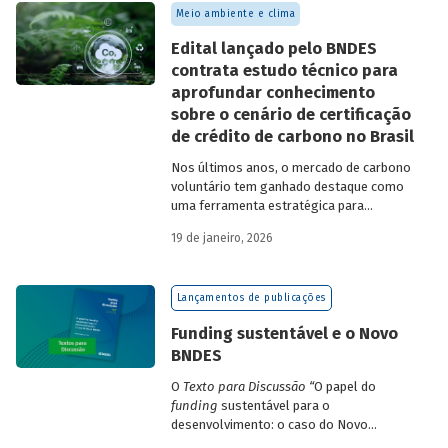
Meio ambiente e clima
Edital lançado pelo BNDES
contrata estudo técnico para
aprofundar conhecimento
sobre o cenário de certificação
de crédito de carbono no Brasil
Nos últimos anos, o mercado de carbono
voluntário tem ganhado destaque como
uma ferramenta estratégica para
empresas que buscam reduzir sua pegada
19 de janeiro, 2026
de carbono e demonstrar compromisso
climático.
Lançamentos de publicações
Funding sustentável e o Novo
BNDES
O
Texto para Discussão
“
O papel do
funding
sustentável para o
desenvolvimento: o caso do Novo
BNDES
”
, de autoria de João Emboava Vaz,