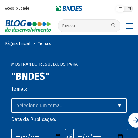
Pular para o conteúdo principal
Acessibilidade
PT
EN
Buscar no site
Página Inicial
Temas
MOSTRANDO RESULTADOS PARA
"BNDES"
Temas:
Data da Publicação:
até: