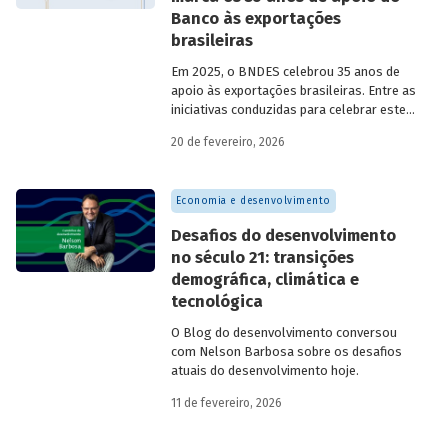
Banco às exportações
brasileiras
Em 2025, o BNDES celebrou 35 anos de
apoio às exportações brasileiras. Entre as
iniciativas conduzidas para celebrar este
marco, relevante tanto para a instituição
20 de fevereiro, 2026
quanto para a história do
desenvolvimento econômico e social do
Brasil, está o lançamento da publicação
Economia e desenvolvimento
“BNDES Exim: 35 anos de apoio às
exportações brasileiras”.
Desafios do desenvolvimento
no século 21: transições
demográfica, climática e
tecnológica
O Blog do desenvolvimento conversou
com Nelson Barbosa sobre os desafios
atuais do desenvolvimento hoje.
11 de fevereiro, 2026