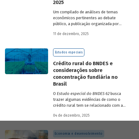
2025
Um compilado de análises de temas
econômicos pertinentes ao debate
público, a publicação organizada por
Gilberto Borça e José Antônio Pereira de
11 de dezembro, 2025
Souza, economistas do BNDES, reúne 25
textos da série
Estudos especiais do
BNDES
divulgados ao longo de 2025.
Estudos especiais
Crédito rural do BNDES e
considerações sobre
concentração fundiária no
Brasil
O
Estudo especial do BNDES 62
busca
trazer algumas evidências de como o
crédito rural tem se relacionado com a
concentração de terras no país e qual o
04 de dezembro, 2025
papel desempenhado pelo BNDES.
Economia e desenvolvimento