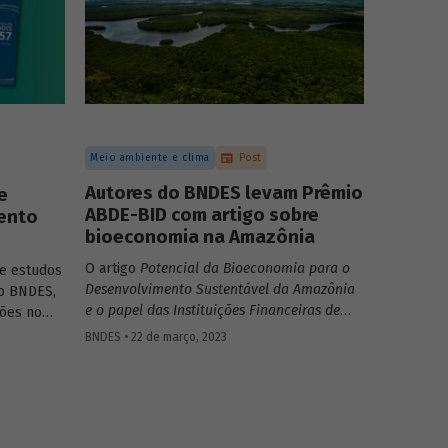
Meio ambiente e clima
Post
Autores do BNDES levam Prêmio
e
ABDE-BID com artigo sobre
ento
bioeconomia na Amazônia
O artigo
Potencial da Bioeconomia para o
e estudos
Desenvolvimento Sustentável da Amazônia
do BNDES,
e o papel das Instituições Financeiras de
ões no
Desenvolvimento,
de Leonardo Pamplona,
e no
BNDES • 22 de março, 2023
Nabil Kadri e Julio Salarini, especialistas do
ticas
BNDES, foi premiado com primeiro lugar na
categoria “Financiamento ao
desenvolvimento sustentável, inclusivo e
inovativo” do Prêmio ABDE-BID de 2022.