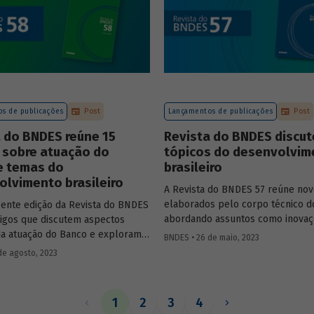
artigo completo.
s de publicações
Post
Lançamentos de publicações
Post
 do BNDES reúne 15
Revista do BNDES discut
 sobre atuação do
tópicos do desenvolvim
e temas do
brasileiro
lvimento brasileiro
A Revista do BNDES 57 reúne nov
elaborados pelo corpo técnico 
cente edição da Revista do BNDES
abordando assuntos como inovaç
rtigos que discutem aspectos
sistema financeiro, setor da saúd
da atuação do Banco e exploram
BNDES • 26 de maio, 2023
território da Amazônia Legal, polí
do desenvolvimento nacional.
de agosto, 2023
públicas e custos do modelo de
empréstimo indireto do BNDES.
1
2
3
4