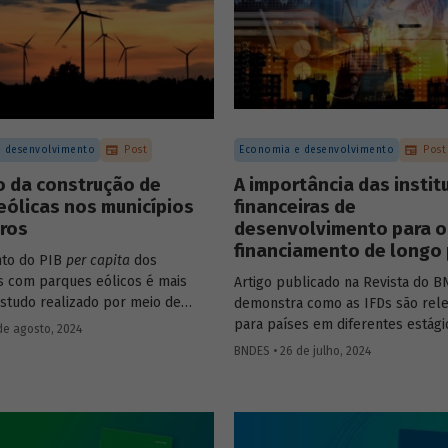
e infraestrutura e o controle
o de companhias abertas por
investimento no Brasil.
 desenvolvimento
Post
Economia e desenvolvimento
Post
o da construção de
A importância das instit
eólicas nos municípios
financeiras de
iros
desenvolvimento para o
financiamento de longo
nto do PIB
per capita
dos
s com parques eólicos é mais
Artigo publicado na Revista do 
Estudo realizado por meio de
demonstra como as IFDs são rel
 controle sintético, aponta
para países em diferentes estági
de agosto, 2024
 mais significativos dois a três
desenvolvimento, tanto nos mom
BNDES • 26 de julho, 2024
nício da construção, com
estabilidade quanto nos de crise
posterior.
econômica, contribuindo princip
para o desenvolvimento sustentá
Confira uma prévia do texto e ac