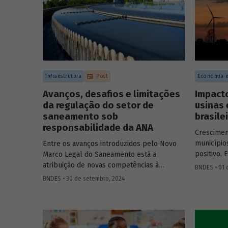
projetos d
societári
fundos de 
Infraestrutura
Post
Economia e
Avanços, desafios e limitações
Impact
da regulação do setor de
usinas 
saneamento sob
brasile
responsabilidade da ANA
Crescime
município
Entre os avanços introduzidos pelo Novo
positivo. 
Marco Legal do Saneamento está a
método de
atribuição de novas competências à
BNDES • 01 
resultados
Agência Nacional de Águas e Saneamento
BNDES • 30 de setembro, 2024
anos do i
Básico (ANA) para regularização do setor.
dispersão 
Artigo da Revista do BNDES 59 discute os
desafios desse percurso e a importância
de superá-los.