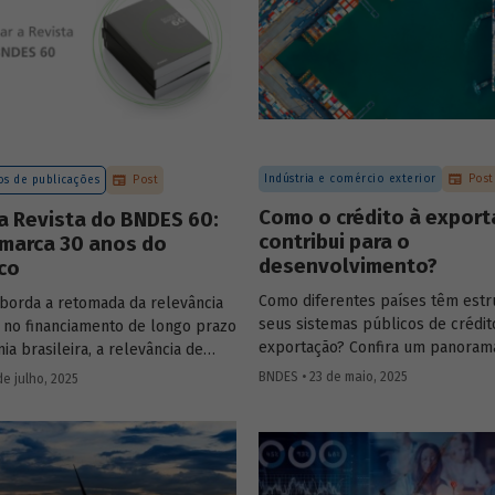
Indústria e comércio exterior
Post
s de publicações
Post
Como o crédito à expor
a Revista do BNDES 60:
contribui para o
 marca 30 anos do
desenvolvimento?
co
Como diferentes países têm estr
aborda a retomada da relevância
seus sistemas públicos de crédit
no financiamento de longo prazo
exportação? Confira um panoram
a brasileira, a relevância de
principais experiências internacio
mo FAT, Fundo Clima, Fundo
BNDES • 23 de maio, 2025
de julho, 2025
entenda como esses sistemas co
e FGI para o desenvolvimento,
para o crescimento econômico, a
as internacionais de sistemas
e a inserção competitiva no mer
de crédito à exportação, o novo
global.
mo da política industrial, um
ra calcular prêmio de risco em