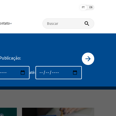
PT
EN
Buscar no site
ontato
Publicação:
até: