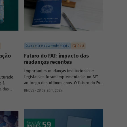
Economia e desenvolvimento
Post
tação
Futuro do FAT: impacto das
mudanças recentes
Importantes mudanças institucionais e
legislativas foram implementadas no FAT
uturado
ao longo dos últimos anos. O futuro do FAT
o à
– e das atividades por ele beneficiadas –
a das
BNDES • 28 de abril, 2025
depende do que será feito a partir delas.
nais e
Saiba mais no primeiro artigo da
Revista do
ntribuem
BNDES 60
.
 inovação
cado