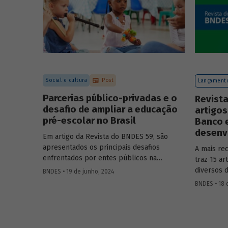
Social e cultura
Post
Lançamento
Parcerias público-privadas e o
Revista
desafio de ampliar a educação
artigos
pré-escolar no Brasil
Banco 
desenvo
Em artigo da Revista do BNDES 59, são
apresentados os principais desafios
A mais re
enfrentados por entes públicos na
traz 15 a
estruturação de PPPs de educação, bem
diversos 
BNDES • 19 de junho, 2024
como aprendizados e possíveis soluções
questões 
BNDES • 18 
para a adoção desses modelos com base
na experiência das equipes do BNDES.