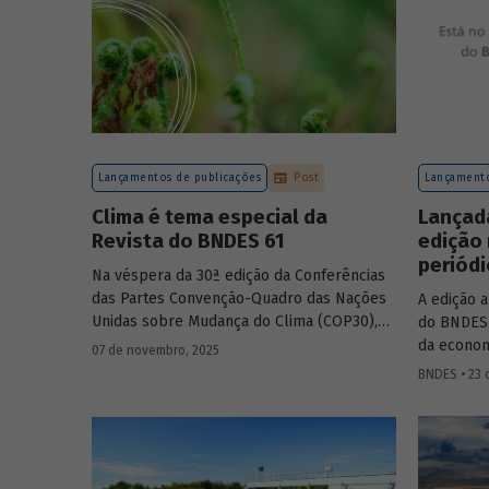
Lançamentos de publicações
Post
Lançamento
Clima é tema especial da
Lançad
Revista do BNDES 61
edição
periódi
Na véspera da 30ª edição da Conferências
das Partes Convenção-Quadro das Nações
A edição 
Unidas sobre Mudança do Clima (COP30),
do BNDES 
em Belém, o BNDES lança a edição 61 da
da economi
07 de novembro, 2025
Revista do BNDES.
fundos co
BNDES • 23 
Amazônia 
experiênci
públicos 
protagonis
método pa