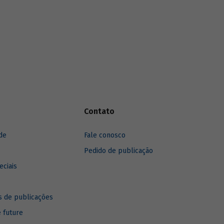
Saiba mais sobre o estudo no vídeo
gravado com o autor Leonardo Pamplona.
Contato
de
Fale conosco
Pedido de publicação
eciais
 de publicações
e future