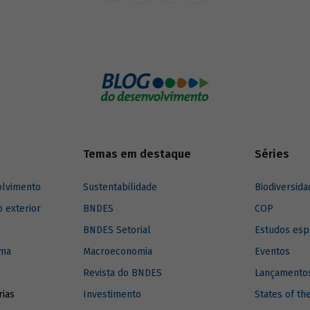
Temas em destaque
Séries
olvimento
Sustentabilidade
Biodiversida
o exterior
BNDES
COP
BNDES Setorial
Estudos esp
ima
Macroeconomia
Eventos
Revista do BNDES
Lançamentos
rias
Investimento
States of th