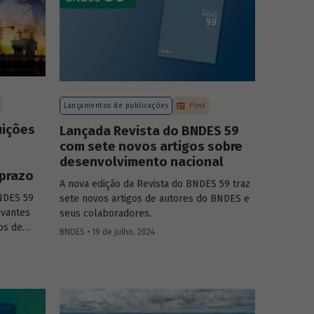
Lançamentos de publicações
Post
uições
Lançada Revista do BNDES 59
com sete novos artigos sobre
desenvolvimento nacional
 prazo
A nova edição da Revista do BNDES 59 traz
BNDES 59
sete novos artigos de autores do BNDES e
evantes
seus colaboradores.
os de
BNDES • 19 de julho, 2024
entos de
almente
vel.
esse o