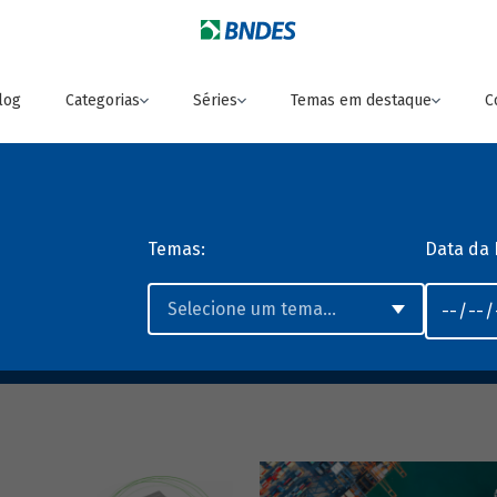
log
Categorias
Séries
Temas em destaque
C
Temas:
Data da 