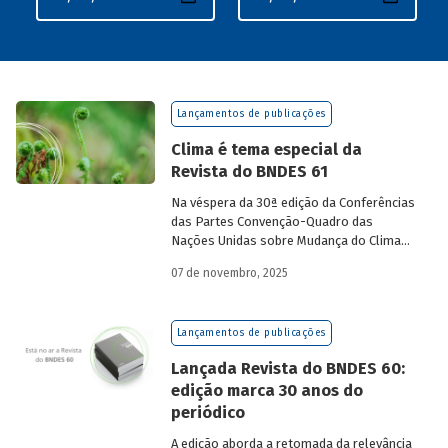
Lançamentos de publicações
Clima é tema especial da
Revista do BNDES 61
Na véspera da 30ª edição da Conferências
das Partes Convenção-Quadro das
Nações Unidas sobre Mudança do Clima
(COP30), em Belém, o BNDES lança a
07 de novembro, 2025
edição 61 da Revista do BNDES.
Lançamentos de publicações
Lançada Revista do BNDES 60:
edição marca 30 anos do
periódico
A edição aborda a retomada da relevância