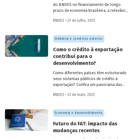
do BNDES no financiamento de longo
prazo da economia brasileira, a relevância
de fundos como FAT, Fundo Clima, Fundo
BNDES • 23 de julho, 2025
Amazônia e FGI para o desenvolvimento,
experiências internacionais de sistemas
públicos de crédito à exportação, o novo
Indústria e comércio exterior
protagonismo da política industrial, um
método para calcular prêmio de risco em
Como o crédito à exportação
projetos de infraestrutura e o controle
contribui para o
societário de companhias abertas por
desenvolvimento?
fundos de investimento no Brasil.
Como diferentes países têm estruturado
seus sistemas públicos de crédito à
exportação? Confira um panorama das
principais experiências internacionais e
BNDES • 23 de maio, 2025
entenda como esses sistemas
contribuem para o crescimento
econômico, a inovação e a inserção
Economia e desenvolvimento
competitiva no mercado global.
Futuro do FAT: impacto das
mudanças recentes