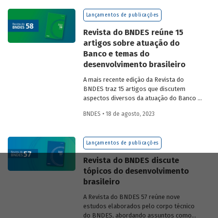
na experiência das equipes do BNDES.
Lançamentos de publicações
Revista do BNDES reúne 15
artigos sobre atuação do
Banco e temas do
desenvolvimento brasileiro
A mais recente edição da Revista do
BNDES traz 15 artigos que discutem
aspectos diversos da atuação do Banco e
exploram questões do desenvolvimento
BNDES • 18 de agosto, 2023
nacional.
Lançamentos de publicações
Revista do BNDES discute
tópicos do desenvolvimento
brasileiro
A Revista do BNDES 57 reúne nove
estudos elaborados pelo corpo técnico
do BNDES, abordando assuntos como