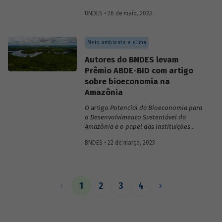
inovações no sistema financeiro, setor da
BNDES • 26 de maio, 2023
saúde no território da Amazônia Legal,
políticas públicas e custos do modelo de
empréstimo indireto do BNDES.
Meio ambiente e clima
Autores do BNDES levam
Prêmio ABDE-BID com artigo
sobre bioeconomia na
Amazônia
O artigo
Potencial da Bioeconomia para
o Desenvolvimento Sustentável da
Amazônia e o papel das Instituições
Financeiras de Desenvolvimento,
de
BNDES • 22 de março, 2023
Leonardo Pamplona, Nabil Kadri e Julio
Salarini, especialistas do BNDES, foi
premiado com primeiro lugar na categoria
“Financiamento ao desenvolvimento
sustentável, inclusivo e inovativo” do
1
2
3
4
Prêmio ABDE-BID de 2022. Saiba mais
sobre o estudo no vídeo gravado com o
autor Leonardo Pamplona.