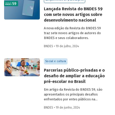
Confira uma prévia do texto e acesse o
artigo completo.
Lançada Revista do BNDES 59
com sete novos artigos sobre
desenvolvimento nacional
A nova edição da Revista do BNDES 59
traz sete novos artigos de autores do
BNDES e seus colaboradores.
BNDES • 19 de julho, 2024
Social e cultura
Parcerias público-privadas e o
desafio de ampliar a educação
pré-escolar no Brasil
Em artigo da Revista do BNDES 59, são
apresentados os principais desafios
enfrentados por entes públicos na
estruturação de PPPs de educação, bem
BNDES • 19 de junho, 2024
como aprendizados e possíveis soluções
para a adoção desses modelos com base