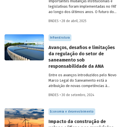
Importantes mudanças institucionais e
legislativas foram implementadas no FAT
ao longo dos últimos anos. O futuro do
FAT – e das atividades por ele beneficiadas
BNDES • 28 de abril, 2025
– depende do que será feito a partir delas.
Saiba mais no primeiro artigo da
Revista
do BNDES 60
.
Infraestrutura
Avanços, desafios e limitações
da regulação do setor de
saneamento sob
responsabilidade da ANA
Entre os avanços introduzidos pelo Novo
Marco Legal do Saneamento está a
atribuição de novas competências à
Agência Nacional de Águas e Saneamento
BNDES • 30 de setembro, 2024
Básico (ANA) para regularização do setor.
Artigo da Revista do BNDES 59 discute os
desafios desse percurso e a importância
Economia e desenvolvimento
de superá-los.
Impacto da construção de