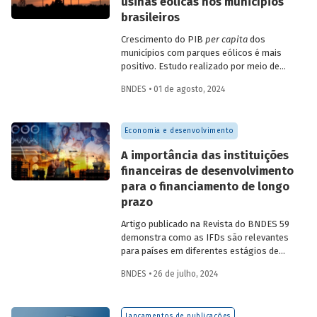
usinas eólicas nos municípios
brasileiros
Crescimento do PIB
per capita
dos
municípios com parques eólicos é mais
positivo. Estudo realizado por meio de
método de controle sintético, aponta
BNDES • 01 de agosto, 2024
resultados mais significativos dois a três
anos do início da construção, com
dispersão posterior.
Economia e desenvolvimento
A importância das instituições
financeiras de desenvolvimento
para o financiamento de longo
prazo
Artigo publicado na Revista do BNDES 59
demonstra como as IFDs são relevantes
para países em diferentes estágios de
desenvolvimento, tanto nos momentos
BNDES • 26 de julho, 2024
de estabilidade quanto nos de crise
econômica, contribuindo principalmente
para o desenvolvimento sustentável.
Lançamentos de publicações