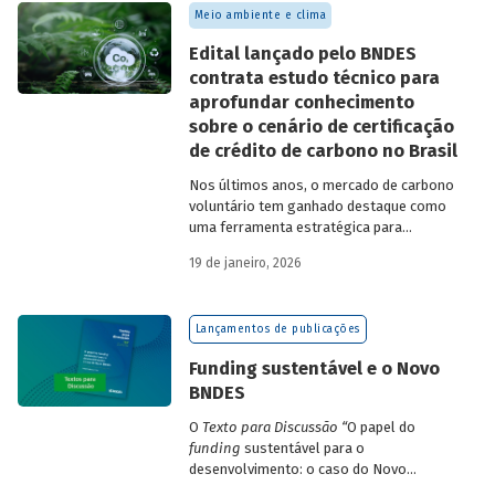
Meio ambiente e clima
Edital lançado pelo BNDES
contrata estudo técnico para
aprofundar conhecimento
sobre o cenário de certificação
de crédito de carbono no Brasil
Nos últimos anos, o mercado de carbono
voluntário tem ganhado destaque como
uma ferramenta estratégica para
empresas que buscam reduzir sua pegada
19 de janeiro, 2026
de carbono e demonstrar compromisso
climático.
Lançamentos de publicações
Funding sustentável e o Novo
BNDES
O
Texto para Discussão
“
O papel do
funding
sustentável para o
desenvolvimento: o caso do Novo
BNDES
”
, de autoria de João Emboava Vaz,