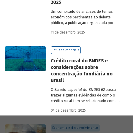
2025
Um compilado de análises de temas
econômicos pertinentes ao debate
público, a publicação organizada por
Gilberto Borça e José Antônio Pereira de
11 de dezembro, 2025
Souza, economistas do BNDES, reúne 25
textos da série
Estudos especiais do
BNDES
divulgados ao longo de 2025.
Estudos especiais
Crédito rural do BNDES e
considerações sobre
concentração fundiária no
Brasil
O
Estudo especial do BNDES 62
busca
trazer algumas evidências de como o
crédito rural tem se relacionado com a
concentração de terras no país e qual o
04 de dezembro, 2025
papel desempenhado pelo BNDES.
Economia e desenvolvimento