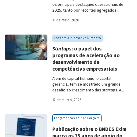
os principais destaques operacionais de
2025, tanto por recortes agregados
quanto em relação a atuações mais
11 de maio, 2026
específicas do Banco.
Economia e desenvolvimento
Startups
: o papel dos
programas de aceleração no
desenvolvimento de
competências empresariais
Além de capital humano, o capital
gerencial tem se mostrado um grande
desafio ao crescimento das
startups
. A
avaliação do BNDES Garagem demonstra
12 de março, 2026
como programas de aceleração têm
contribuído para a superação desse
desafio.
Lançamentos de publicações
Publicação sobre o BNDES Exim
marca os 35 anos de apoio do