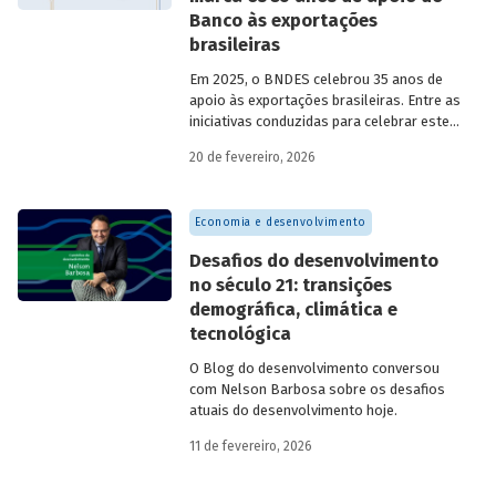
Banco às exportações
brasileiras
Em 2025, o BNDES celebrou 35 anos de
apoio às exportações brasileiras. Entre as
iniciativas conduzidas para celebrar este
marco, relevante tanto para a instituição
20 de fevereiro, 2026
quanto para a história do
desenvolvimento econômico e social do
Brasil, está o lançamento da publicação
Economia e desenvolvimento
“BNDES Exim: 35 anos de apoio às
exportações brasileiras”.
Desafios do desenvolvimento
no século 21: transições
demográfica, climática e
tecnológica
O Blog do desenvolvimento conversou
com Nelson Barbosa sobre os desafios
atuais do desenvolvimento hoje.
11 de fevereiro, 2026