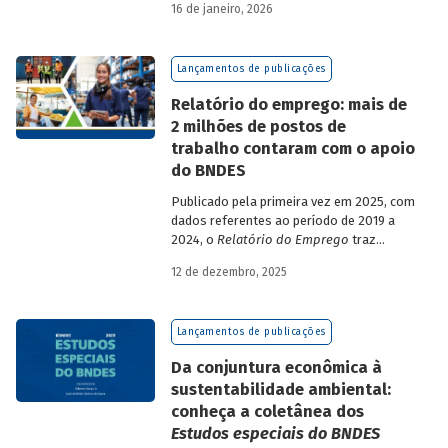
16 de janeiro, 2026
analisa a estratégia de diversificação das
fontes de recursos adotada pelo BNDES
diante dos atuais desafios de
Lançamentos de publicações
sustentabilidade social, ambiental e
climática.
Relatório do emprego: mais de
2 milhões de postos de
trabalho contaram com o apoio
do BNDES
Publicado pela primeira vez em 2025, com
dados referentes ao período de 2019 a
2024, o
Relatório do Emprego
traz
resultados relativos às contribuições da
12 de dezembro, 2025
atuação do Banco sobre o mercado de
trabalho, especificamente sobre os
empregos da economia.
Lançamentos de publicações
Da conjuntura econômica à
sustentabilidade ambiental:
conheça a coletânea dos
Estudos especiais do BNDES