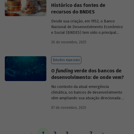
Histórico das fontes de
recursos do BNDES
Desde sua criação, em 1952, o Banco
Nacional de Desenvolvimento Econômico
e Social (BNDES) tem sido o principal
financiador do desenvolvimento
26 de novembro, 2025
brasileiro, ocupando um espaço central
na economia do país, principalmente em
momentos de crise, como as de 2008 e
Estudos especiais
da Covid-19, e no combate à emergência
climática. Para exercer esse papel, no
O
funding
verde dos bancos de
entanto, são necessárias sólidas fontes
desenvolvimento: de onde vem?
de recursos.
No contexto da atual emergência
climática, os bancos de desenvolvimento
vêm ampliando sua atuação direcionada à
descarbonização e preservação ambiental
07 de novembro, 2025
e, consequentemente, buscado novas
fontes de recursos para esse fim. O
Estudo especial do BNDES 61
analisa de
onde vem o
funding
verde dos principais
bancos de desenvolvimento, comparando
1
2
3
…
7