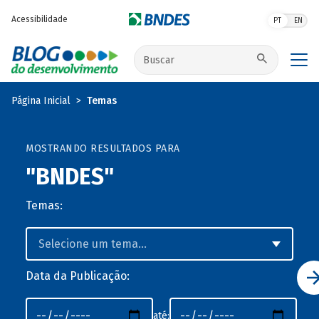
Pular para o conteúdo principal
Acessibilidade
PT
EN
Buscar no site
Página Inicial
Temas
MOSTRANDO RESULTADOS PARA
"BNDES"
Temas:
Data da Publicação:
até: