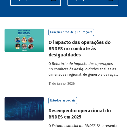
Lançamentos de publicações
O impacto das operações do
BNDES no combate às
desigualdades
O
Relatório de impacto das operações
no combate às desigualdades
analisa as
dimensões regional, de gênero e de raça,
que contribuem para a elevada
11 de junho, 2026
desigualdade de renda no Brasil, no
contexto das operações de crédito do
BNDES.
Estudos especiais
Desempenho operacional do
BNDES em 2025
O
Estudo especial do BNDES 72
apresenta