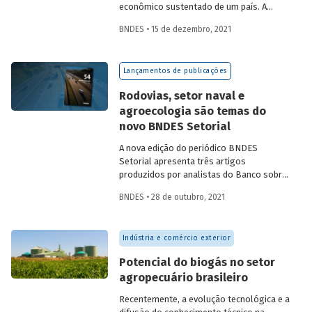
econômico sustentado de um país. A
partir da década de 1990, no Brasil, as
BNDES • 15 de dezembro, 2021
concessões rodoviárias começaram a ser
utilizadas para reduzir a despesa pública,
sem comprometer os investimentos no
Lançamentos de publicações
setor. Saiba mais sobre os diferentes
modelos de leilão adotados nas
Rodovias, setor naval e
concessões de rodovias realizadas no
agroecologia são temas do
país.
novo BNDES Setorial
A nova edição do periódico BNDES
Setorial apresenta três artigos
produzidos por analistas do Banco sobre
concessões rodoviárias, indústria naval e
BNDES • 28 de outubro, 2021
agroecologia, importantes áreas do
desenvolvimento brasileiro. Saiba mais
sobre os artigos e confira a publicação
Indústria e comércio exterior
completa.
Potencial do biogás no setor
agropecuário brasileiro
Recentemente, a evolução tecnológica e a