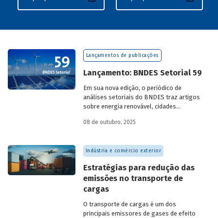
Lançamentos de publicações
Lançamento: BNDES Setorial 59
Em sua nova edição, o periódico de
análises setoriais do BNDES traz artigos
sobre energia renovável, cidades
resilientes, gestão de resíduos sólidos
08 de outubro, 2025
urbanos (RSU) e exportação.
Indústria e comércio exterior
Estratégias para redução das
emissões no transporte de
cargas
O transporte de cargas é um dos
principais emissores de gases de efeito