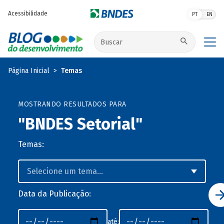
Pular para o conteúdo principal
Acessibilidade
PT
EN
Buscar no site
Página Inicial
Temas
MOSTRANDO RESULTADOS PARA
"BNDES Setorial"
Temas:
Data da Publicação:
até: