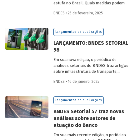
estufa no Brasil. Quais medidas podem
ser adotadas para reduzir seu impacto
BNDES • 25 de fevereiro, 2025
ambiental? Confira as estratégias que
podem tornar o setor mais sustentável.
Lançamentos de publicações
LANÇAMENTO: BNDES SETORIAL
58
Em sua nova edição, o periódico de
análises setoriais do BNDES traz artigos
sobre infraestrutura de transporte,
mobilidade urbana, combustíveis
BNDES • 16 de janeiro, 2025
sustentáveis, mercado de aeronaves,
saúde e agroindústria.
Lançamentos de publicações
BNDES Setorial 57 traz novas
análises sobre setores de
atuação do Banco
Em sua mais recente edição, o periódico