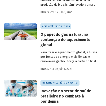
difusão do conhecimento técnico na
produção de biogás têm levado a uma
rápida expansão no número de plantas
BNDES • 23 de julho, 2021
em operação e no volume produzido no
país. Esse crescimento, contudo, ainda é
tímido diante do potencial de geração que
Meio ambiente e clima
um país com um agronegócio tão
desenvolvido pode atingir. Entenda como
O papel do gás natural na
resíduos e efluentes das diferentes
contenção do aquecimento
atividades agropecuárias podem
global
contribuir para ampliar a geração de
biogás no setor.
Para frear o aquecimento global, a busca
por fontes de energia mais limpas e
renováveis ganhou força a partir do final
do século XX, contribuindo para o esforço
BNDES • 13 de julho, 2021
mundial de redução das emissões de CO
.
2
Em um contexto em que a demanda
energética segue crescendo, o gás
Indústria e comércio exterior
natural desponta como combustível
capaz de apoiar a transição para a
Inovação no setor de saúde
economia de baixo carbono, aproveitando
brasileiro no combate à
a infraestrutura já existente com menor
pandemia
impacto ambiental do que outros