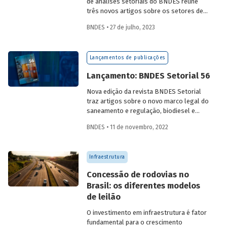
de análises setoriais do BNDES reúne
três novos artigos sobre os setores de
logística, agroindústria e aeroespaço e
BNDES • 27 de julho, 2023
defesa. Saiba mais e acesse os estudos
da edição 57.
Lançamentos de publicações
Lançamento: BNDES Setorial 56
Nova edição da revista BNDES Setorial
traz artigos sobre o novo marco legal do
saneamento e regulação, biodiesel e
diesel verde no Brasil, e o papel do
BNDES • 11 de novembro, 2022
leasing
de aeronaves no setor de
aviação.
Infraestrutura
Concessão de rodovias no
Brasil: os diferentes modelos
de leilão
O investimento em infraestrutura é fator
fundamental para o crescimento