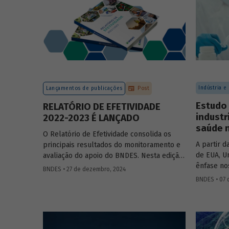
Indústria e
Lançamentos de publicações
Post
Estudo 
RELATÓRIO DE EFETIVIDADE
industr
2022-2023 É LANÇADO
saúde 
O Relatório de Efetividade consolida os
A partir d
principais resultados do monitoramento e
de EUA, Un
avaliação do apoio do BNDES. Nesta edição,
ênfase no
são apresentados o desempenho
BNDES • 27 de dezembro, 2024
2020, o ar
operacional, as entregas e os impactos do
BNDES • 07 
oportunid
apoio do Banco no biênio.
inspiraci
Complexo 
no Brasil.