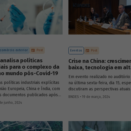
 comércio exterior
Post
Eventos
Post
analisa políticas
Crise na China: crescim
iais para o complexo da
baixa, tecnologia em al
no mundo pós-Covid-19
Em evento realizado no auditóri
as políticas industriais explícitas
na última sexta-feira, dia 15, espe
ião Europeia, China e Índia, com
discutiram as perspectivas atuais
s documentos publicados após
e seus impactos econômicos e
BNDES • 19 de março, 2024
tigo busca identificar
geopolíticos no cenário global.
de junho, 2024
ades, ameaças e lições
onais para o desenvolvimento do
Econômico-Industrial da Saúde