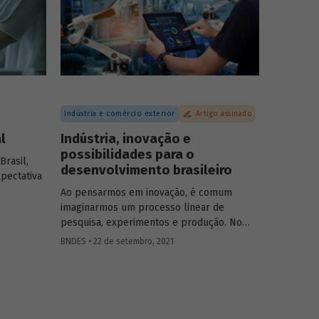
Indústria e comércio exterior
Artigo assinado
l
Indústria, inovação e
possibilidades para o
Brasil,
desenvolvimento brasileiro
xpectativa
Ao pensarmos em inovação, é comum
s
imaginarmos um processo linear de
aís. Na
pesquisa, experimentos e produção. No
ços
entanto, o processo de inovação depende
BNDES • 22 de setembro, 2021
nda
do conhecimento acumulado em esforços,
a nacional.
pesquisas e interações. Ana Cristina Costa,
bito na
economista do BNDES, trata neste artigo da
safios
relação da inovação com a indústria,
saúde,
destacando oportunidades, estratégias e