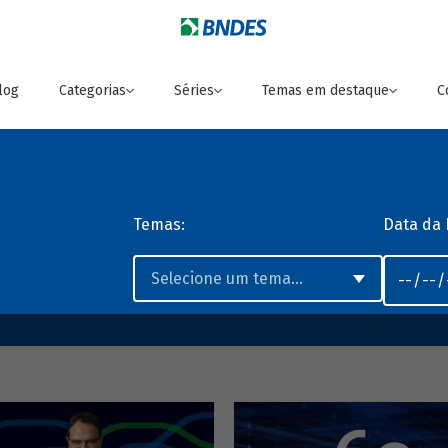
log
Categorias
Séries
Temas em destaque
C
Temas:
Data da 