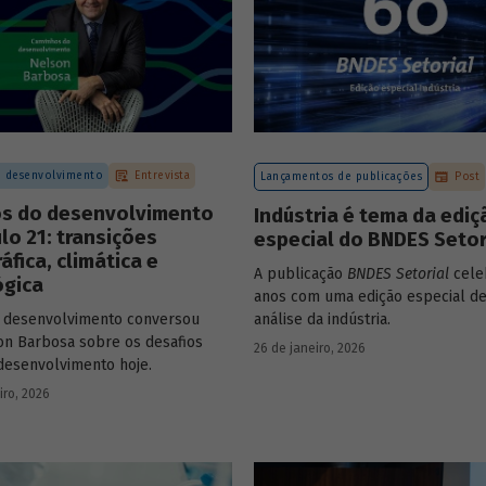
 desenvolvimento
Entrevista
Lançamentos de publicações
Post
os do desenvolvimento
Indústria é tema da ediç
lo 21: transições
especial do BNDES Setor
fica, climática e
A publicação
BNDES Setorial
celeb
ógica
anos com uma edição especial de
 desenvolvimento conversou
análise da indústria.
n Barbosa sobre os desafios
26 de janeiro, 2026
 desenvolvimento hoje.
iro, 2026