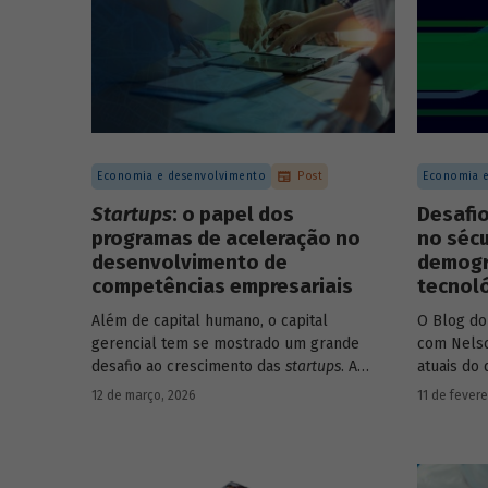
Economia e desenvolvimento
Post
Economia e
Startups
: o papel dos
Desafi
programas de aceleração no
no sécu
desenvolvimento de
demográ
competências empresariais
tecnol
Além de capital humano, o capital
O Blog do
gerencial tem se mostrado um grande
com Nelso
desafio ao crescimento das
startups
. A
atuais do
avaliação do BNDES Garagem demonstra
12 de março, 2026
11 de fevere
como programas de aceleração têm
contribuído para a superação desse
desafio.