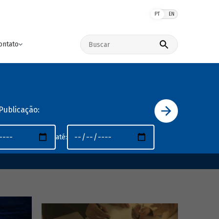
PT
EN
Buscar no site
ontato
Publicação:
até: