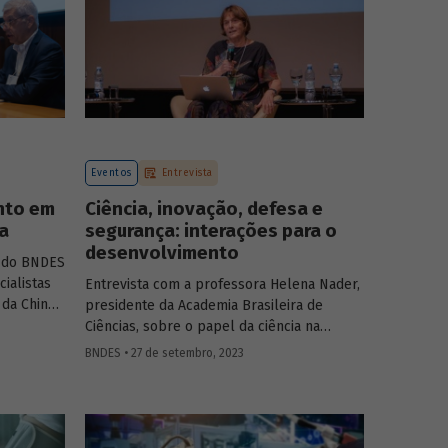
Eventos
Entrevista
ento em
Ciência, inovação, defesa e
ta
segurança: interações para o
desenvolvimento
o do BNDES
cialistas
Entrevista com a professora Helena Nader,
 da China
presidente da Academia Brasileira de
Ciências, sobre o papel da ciência na
construção da segurança nacional e a
BNDES • 27 de setembro, 2023
importância da multidisciplinaridade e da
diversidade para o campo científico.