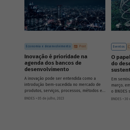
Economia e desenvolvimento
Post
Eventos
Inovação é prioridade na
O pape
agenda dos bancos de
do des
desenvolvimento
susten
A inovação pode ser entendida como a
Em seminá
introdução bem-sucedida no mercado de
março, em
produtos, serviços, processos, métodos e
o BNDES s
sistemas que não existiam anteriormente
debate so
BNDES • 05 de julho, 2023
BNDES • 30 
ou que têm alguma característica nova e
questões 
diferente daquelas em vigor. Segundo o
XXI, reuni
Banco Mundial (2010), inovações fornecem
represent
meios para o incremento da produção ou
acadêmica
do bem-estar a partir de um conjunto
abordados