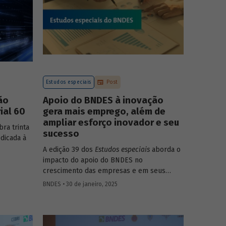
Estudos especiais
Post
ão
Apoio do BNDES à inovação
ial 60
gera mais emprego, além de
ampliar esforço inovador e seu
ra trinta
sucesso
dicada à
A edição 39 dos
Estudos especiais
aborda o
impacto do apoio do BNDES no
crescimento das empresas e em seus
resultados de inovação, encontrando
BNDES • 30 de janeiro, 2025
resultados positivos nas dimensões de
esforço inovativo, de resultado das
inovações e de crescimento das empresas.