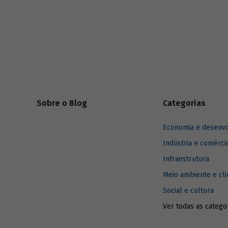
limitado de recursos, o que faz com que
instituiçõ
sejam o principal motor do
(IFD) pod
desenvolvimento econômico.
retomada 
sustentáv
Sobre o Blog
Categorias
Economia e desenv
Indústria e comérci
Infraestrutura
Meio ambiente e cl
Social e cultura
Ver todas as catego