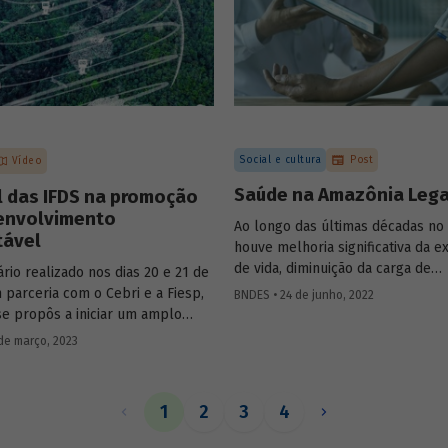
Social e cultura
Post
Vídeo
Saúde na Amazônia Lega
l das IFDS na promoção
envolvimento
Ao longo das últimas décadas no 
tável
houve melhoria significativa da e
de vida, diminuição da carga de
rio realizado nos dias 20 e 21 de
enfermidades e convergência do
 parceria com o Cebri e a Fiesp,
BNDES • 24 de junho, 2022
indicadores entre as regiões do p
e propôs a iniciar um amplo
Amazônia Legal, ocorreram avan
bre algumas das principais
de março, 2023
significativos, embora a região ai
do desenvolvimento no século
registre índices inferiores à médi
ndo especialistas internacionais e
Conheça o perfil das causas de ó
antes de governo e da área
1
2
3
4
região e entenda quais são os de
 no Brasil. Um dos temas
para ampliar a infraestrutura de 
 foi como o Estado e as