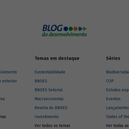
considerando as particularidades
es financeiras de desenvolvimento
Amazônia Legal.
em atuar para promover uma
do crescimento em bases
eis, com foco na inclusão social.
Temas em destaque
Séries
olvimento
Sustentabilidade
Biodiversida
o exterior
BNDES
COP
BNDES Setorial
Estudos esp
ima
Macroeconomia
Eventos
Revista do BNDES
Lançamentos
rias
Investimento
States of th
Ver todos os temas
Ver todas as