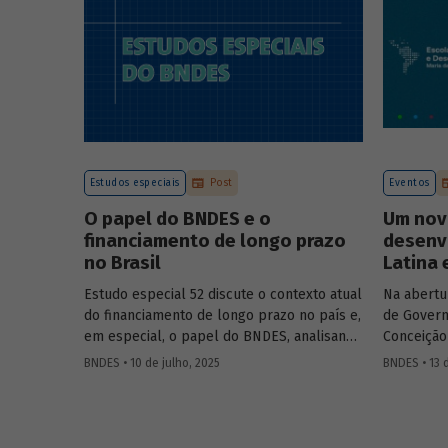
Estudos especiais
Post
Eventos
O papel do BNDES e o
Um nov
financiamento de longo prazo
desenv
no Brasil
Latina 
Estudo especial 52 discute o contexto atual
Na abertu
do financiamento de longo prazo no país e,
de Govern
em especial, o papel do BNDES, analisando
Conceição
seu posicionamento no mercado de crédito
Aloizio M
BNDES • 10 de julho, 2025
BNDES • 13 
e a evolução das debêntures de
José Manue
infraestrutura no país.
Executivo
Ministra 
Público 