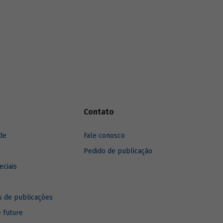
anos, destacando sua recuperação mais
recente.
Contato
de
Fale conosco
Pedido de publicação
eciais
 de publicações
e future