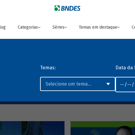
log
Categorias
Séries
Temas em destaque
C
Temas:
Data da 