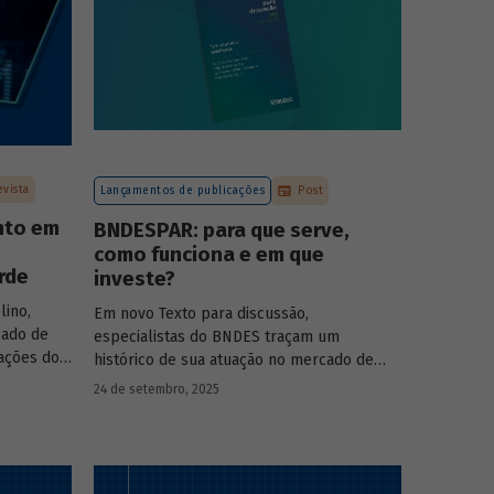
evista
Lançamentos de publicações
Post
nto em
BNDESPAR: para que serve,
como funciona e em que
rde
investe?
lino,
Em novo Texto para discussão,
cado de
especialistas do BNDES traçam um
pações do
histórico de sua atuação no mercado de
s das
capitais, apontando a importância dessa
24 de setembro, 2025
 BNDESPAR
atividade para o desenvolvimento e
ças e
explicando a nova estratégia de
rociência
investimentos da BNDESPAR.
da Eve Air