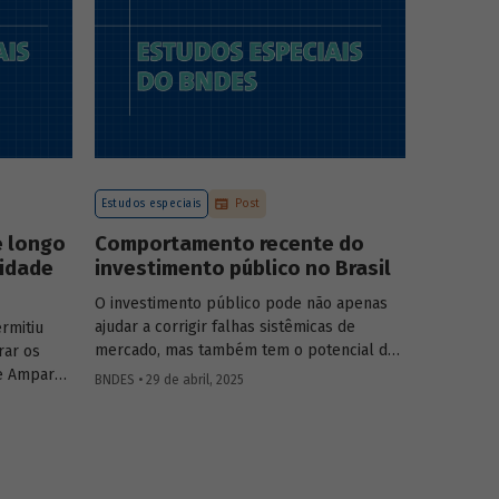
a atuação
o
tégia do
.
Estudos especiais
Post
e longo
Comportamento recente do
vidade
investimento público no Brasil
O investimento público pode não apenas
ajudar a corrigir falhas sistêmicas de
rmitiu
mercado, mas também tem o potencial de
rar os
gerar externalidades positivas para a
e Amparo
BNDES • 29 de abril, 2025
economia, com efeitos multiplicadores e
elic
aceleradores, bem como de coordenação.
adas de
O
Estudo especial do BNDES 46
dá um
lisa o
panorama do comportamento agregado do
vidade do
investi­mento público no Brasil nos últimos