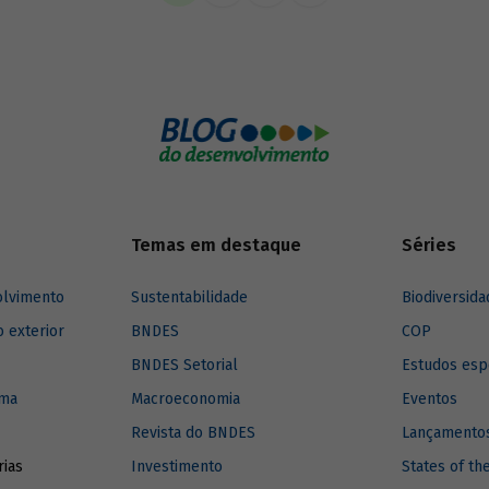
imento para a região.
Temas em destaque
Séries
olvimento
Sustentabilidade
Biodiversida
o exterior
BNDES
COP
BNDES Setorial
Estudos esp
ima
Macroeconomia
Eventos
Revista do BNDES
Lançamentos
rias
Investimento
States of th