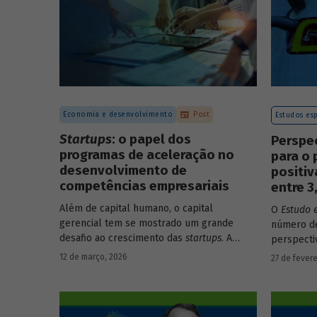
Economia e desenvolvimento
Post
Estudos esp
Startups
: o papel dos
Perspe
programas de aceleração no
para o 
desenvolvimento de
positi
competências empresariais
entre 
Além de capital humano, o capital
O
Estudo 
gerencial tem se mostrado um grande
número de
desafio ao crescimento das
startups
. A
perspecti
avaliação do BNDES Garagem demonstra
setores d
12 de março, 2026
27 de fevere
como programas de aceleração têm
período d
contribuído para a superação desse
desafio.