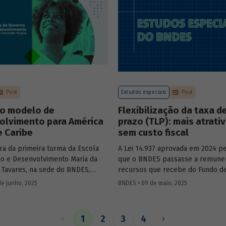
Mobility – sobre a importância d
de bancos de desenvolvimento n
mercado de capitais, a nova estra
BNDES e os planos das investidas
Post
Estudos especiais
Post
o modelo de
Flexibilização da taxa d
olvimento para América
prazo (TLP): mais atrati
e Caribe
sem custo fiscal
ra da primeira turma da Escola
A Lei 14.937 aprovada em 2024 pe
o e Desenvolvimento Maria da
que o BNDES passasse a remune
 Tavares, na sede do BNDES,
recursos que recebe do Fundo d
ercadante, presidente do BNDES,
ao Trabalhador (FAT) tanto pela S
de junho, 2025
BNDES • 09 de maio, 2025
l Salazar-Xirinachs, Secretário
quanto por taxas nominais prefix
 da Cepal e Esther Dweck,
mercado. O
Estudo especial 47
ana
de Gestão e Inovação para o Setor
impacto dessa mudança na atrati
1
2
3
4
debatarem um novo modelo de
apoio do BNDES.