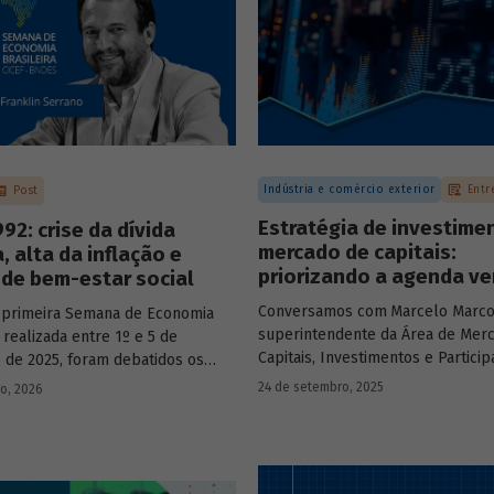
Indústria e comércio exterior
Entr
Post
Estratégia de investime
92: crise da dívida
mercado de capitais:
, alta da inflação e
priorizando a agenda ve
de bem-estar social
Conversamos com
Marcelo Marco
 primeira Semana de Economia
superintendente da Área de Mer
, realizada entre 1º e 5 de
Capitais, Investimentos e Partici
de 2025, foram debatidos os
BNDES, e representantes de dua
s temas que marcaram a economia
24 de setembro, 2025
ro, 2026
novas empresas investidas pela
os últimos 40 anos, com
– Vinicius Mazza, Diretor de Finan
ção de acadêmicos e economistas
Gente e Gestão da Santa Clara Ag
s.
Industrial, e Eduardo Couto, CFO 