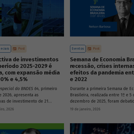
eciais
Post
Eventos
Post
ctiva de investimentos
Semana de Economia Bras
período 2025-2029 é
recessão, crises interna
va, com expansão média
efeitos da pandemia ent
3,0% e 4,5%
e 2022
especial do BNDES 64
, primeiro
Durante a primeira Semana de E
 2026, apresenta as
Brasileira, realizada entre 1º e 5 
vas de investimento de 21
dezembro de 2025, foram debati
a economia brasileira para o
principais temas que marcaram 
iro, 2026
19 de janeiro, 2026
e 2025 a 2029.
do país nos últimos 40 anos, com
participação de acadêmicos e ec
renomados.