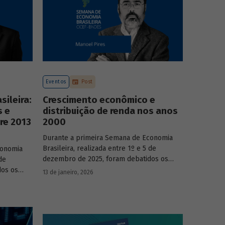
Eventos
Post
ileira:
Crescimento econômico e
s e
distribuição de renda nos anos
re 2013
2000
Durante a primeira Semana de Economia
Brasileira, realizada entre 1º e 5 de
conomia
dezembro de 2025, foram debatidos os
de
principais temas que marcaram a economia
dos os
13 de janeiro, 2026
do país nos últimos 40 anos, com
a economia
participação de acadêmicos e economistas
renomados.
onomistas