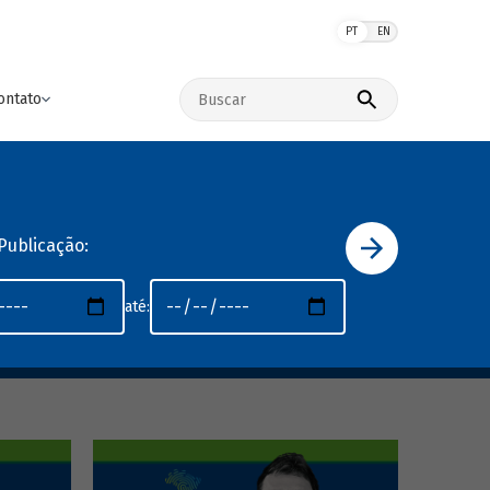
PT
EN
Buscar no site
ontato
Publicação:
até: