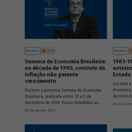
Eventos
Post
Eventos
Semana de Economia Brasileira:
1983-19
na década de 1990, controle da
externa
inflação não garante
Estado 
crescimento
Durante a
Brasileira
Durante a primeira Semana de Economia
dezembro 
Brasileira, realizada entre 1º e 5 de
principai
dezembro de 2025, foram debatidos os
06 de janei
do país n
principais temas que marcaram a economia
08 de janeiro, 2026
participa
do país nos últimos 40 anos, com
renomado
participação de acadêmicos e economistas
renomados.