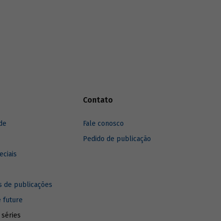
valor em curto, médio e longo prazos.
dir o
dade
ifacetado
DES, foi
o para
 apoio
 de
e projetos
Contato
pectos que
ra além
de
Fale conosco
Pedido de publicação
eciais
 de publicações
e future
 séries