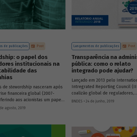
na Revista do BNDES 54, compar
Brasil e de outros quatro países 
seus principais indicadores financ
como rentabilidade e eficiência e
s de publicações
Post
Lançamentos de publicações
Post
ship: o papel dos
Transparência na admini
dores institucionais na
pública: como o relato
tabilidade das
integrado pode ajudar?
hias
Lançado em 2013 pelo Internatio
Intregrated Reporting Council (I
os de
stewardship
nasceram após
coalizão global de reguladores,
rise financeira global (2007-
investidores, empresas, organis
nferindo aos acionistas um papel
BNDES • 24 de junho, 2019
normatização, entidades contábei
vante na governança corporativa
de agosto, 2019
organizações não governamentais
nhias investidas. Segundo esses
relato integrado tem o objetivo d
deve haver uma interação
informações financeiras e não fin
ntre investidores e
de forma concisa, para demonst
adores das companhias,