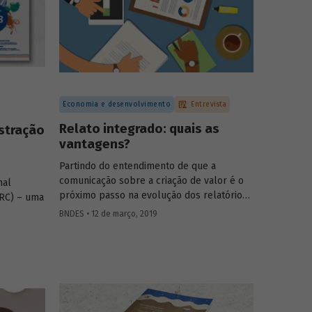
a BDs do
publicado no Texto para Discussão 147
a partir de
eiros,
m custos.
Economia e desenvolvimento
Entrevista
Relato integrado: quais as
stração
vantagens?
Partindo do entendimento de que a
comunicação sobre a criação de valor é o
nal
próximo passo na evolução dos relatórios
IRC) – uma
corporativos, o IIRC lançou seu
BNDES • 12 de março, 2019
primeiro
framework
em 2013 e conta com a
mos de
adesão de uma lista extensa de empresas
s e
em todos os continentes.
 –, o
e integrar
anceiras,
rar como