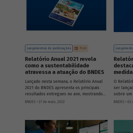
Lançamentos de publicações
Post
Lançamento
Relatório Anual 2021 revela
Relatór
como a sustentabilidade
destac
atravessa a atuação do BNDES
medida
Lançado nesta semana, o Relatório Anual
O Relatór
2021 do BNDES apresenta os principais
ser lança
resultados entregues no ano, mostrando
sobre um 
como a atuação do Banco está conectada à
como foco
BNDES • 27 de maio, 2022
BNDES • 02 
agenda do desenvolvimento sustentável.
com medid
provocada
também u
com a age
governanç