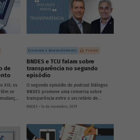
Economia e desenvolvimento
Podcast
BNDES e TCU falam sobre
o de
transparência no segundo
ento
episódio
o XIX, os
O segundo episódio do
podcast
Diálogos
 têm se
BNDES promove uma conversa sobre
e mudanças
transparência entre o secretário de
 anos.
controle externo da administração indireta
BNDES • 14 de novembro, 2019
stituições
do Tribunal de Contas da União (TCU),
lise
Carlos Borges, e o superintendente do
ceiros do
BNDES Maurício Neves, que é um dos
imento
autores do estudo
A experiência do BNDES
publicado
com a transparência em suas operações
,