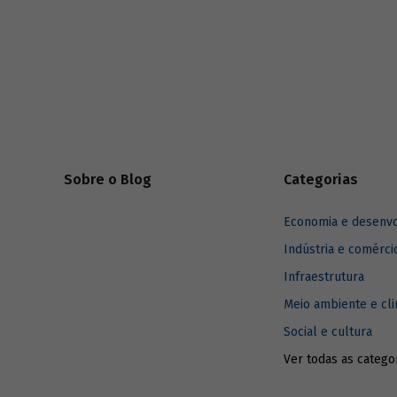
brasileiros e em outros países com
tabelas e
florestas tropicais.
forma cla
empréstim
apoios à J
ao “Grupo
Sobre o Blog
Categorias
Economia e desenv
Indústria e comérci
Infraestrutura
Meio ambiente e cl
Social e cultura
Ver todas as catego