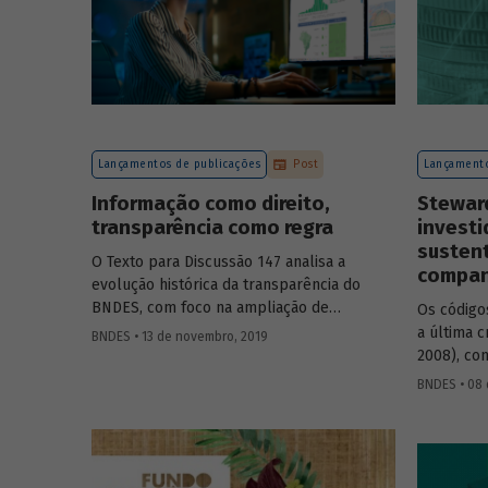
Lançamentos de publicações
Post
Lançamento
Informação como direito,
Steward
transparência como regra
investi
susten
O Texto para Discussão 147 analisa a
compan
evolução histórica da transparência do
BNDES, com foco na ampliação de
Os códig
informações sobre as operações da
a última c
BNDES • 13 de novembro, 2019
instituição. Intitulado
A experiência do
2008), co
BNDES com a transparência em suas
mais rele
BNDES • 08 
operações
, o estudo avalia como mudanças
das compa
ocorridas nos últimos anos, a exemplo da
códigos, 
aprovação da Lei de Acesso à Informação
contínua e
(LAI) e da crescente demanda dos órgãos
administr