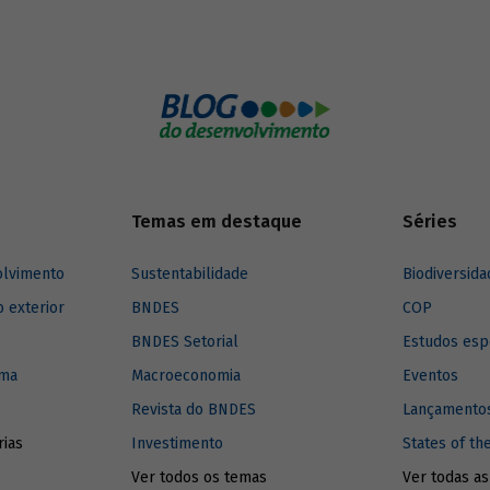
esperados e das perspectivas de
 gráficos que buscam explicar de
desenvolvimento resultantes. Me
ra e objetiva temas como os
desenvolvimento é responsabili
os do Tesouro Nacional e os
complexa, dado seu caráter mult
BS, às exportações de serviços e
e evolutivo. No caso do banco de
 X”.
desenvolvimento brasileiro, o BN
criado um instrumento qualitativ
auxiliar na tomada de decisão de
financeiro, capaz de reconhecer,
antemão, os efeitos esperados d
Temas em destaque
Séries
de investimento nos diversos as
compõem o desenvolvimento, pa
olvimento
Sustentabilidade
Biodiversida
da dimensão econômica.
o exterior
BNDES
COP
BNDES Setorial
Estudos esp
ima
Macroeconomia
Eventos
Revista do BNDES
Lançamentos
rias
Investimento
States of th
Ver todos os temas
Ver todas as