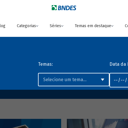
log
Categorias
Séries
Temas em destaque
C
Temas:
Data da 