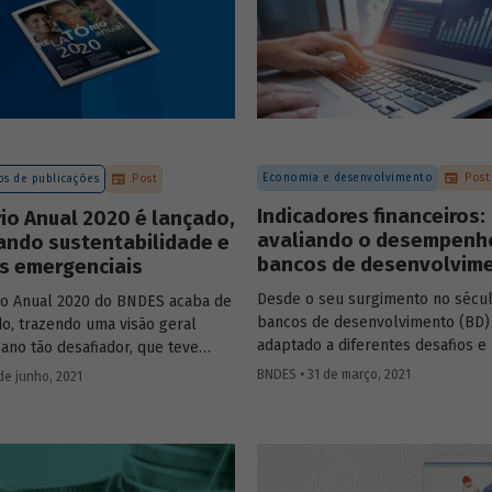
Economia e desenvolvimento
Post
s de publicações
Post
Indicadores financeiros:
io Anual 2020 é lançado,
avaliando o desempenh
ando sustentabilidade e
bancos de desenvolvim
s emergenciais
Desde o seu surgimento no sécul
io Anual 2020 do BNDES acaba de
bancos de desenvolvimento (BD)
do, trazendo uma visão geral
adaptado a diferentes desafios 
ano tão desafiador, que teve
ocorridas no mundo ao longo dos
 a atuação anticíclica do Banco
BNDES • 31 de março, 2021
de junho, 2021
Para avaliar a trajetória dessas in
as para atenuar a crise
recentemente, o estudo
Uma aná
 pela pandemia de Covid-19, e
comparativa de indicadores finan
ma preocupação cada vez maior
BNDES e de bancos de desenvolv
nda ambiental, social e de
internacionais entre 2015 e 2019
, 
a (ASG).