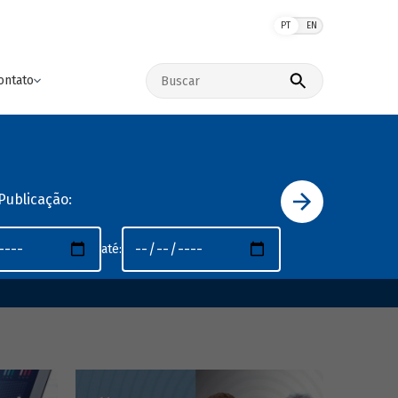
PT
EN
Buscar no site
ontato
Publicação:
até: