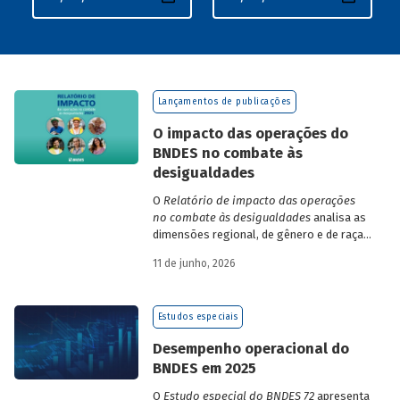
Lançamentos de publicações
O impacto das operações do
BNDES no combate às
desigualdades
O
Relatório de impacto das operações
no combate às desigualdades
analisa as
dimensões regional, de gênero e de raça,
que contribuem para a elevada
11 de junho, 2026
desigualdade de renda no Brasil, no
contexto das operações de crédito do
BNDES.
Estudos especiais
Desempenho operacional do
BNDES em 2025
O
Estudo especial do BNDES 72
apresenta