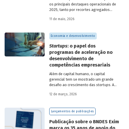
os principais destaques operacionais de
2025, tanto por recortes agregados
quanto em relação a atuações mais
11 de maio, 2026
específicas do Banco.
Economia e desenvolvimento
Startups
: o papel dos
programas de aceleração no
desenvolvimento de
competências empresariais
Além de capital humano, o capital
gerencial tem se mostrado um grande
desafio ao crescimento das
startups
. A
avaliação do BNDES Garagem demonstra
12 de março, 2026
como programas de aceleração têm
contribuído para a superação desse
desafio.
Lançamentos de publicações
Publicação sobre o BNDES Exim
marca os 35 anos de apoio do