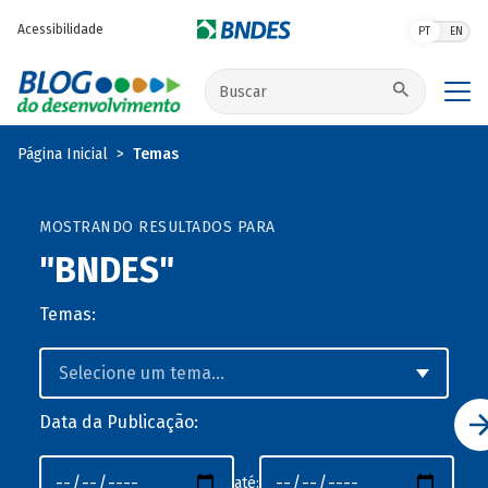
Pular para o conteúdo principal
Acessibilidade
PT
EN
Buscar no site
Página Inicial
Temas
MOSTRANDO RESULTADOS PARA
"BNDES"
Temas:
Data da Publicação:
até: