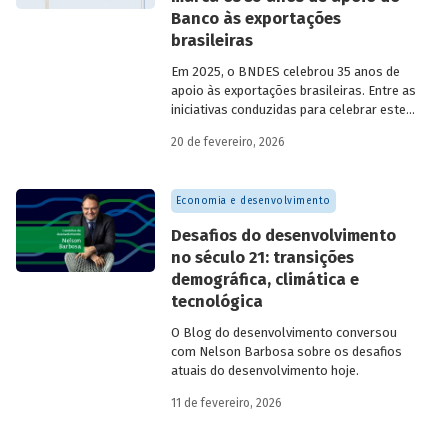
Banco às exportações
brasileiras
Em 2025, o BNDES celebrou 35 anos de
apoio às exportações brasileiras. Entre as
iniciativas conduzidas para celebrar este
marco, relevante tanto para a instituição
20 de fevereiro, 2026
quanto para a história do
desenvolvimento econômico e social do
Brasil, está o lançamento da publicação
Economia e desenvolvimento
“BNDES Exim: 35 anos de apoio às
exportações brasileiras”.
Desafios do desenvolvimento
no século 21: transições
demográfica, climática e
tecnológica
O Blog do desenvolvimento conversou
com Nelson Barbosa sobre os desafios
atuais do desenvolvimento hoje.
11 de fevereiro, 2026