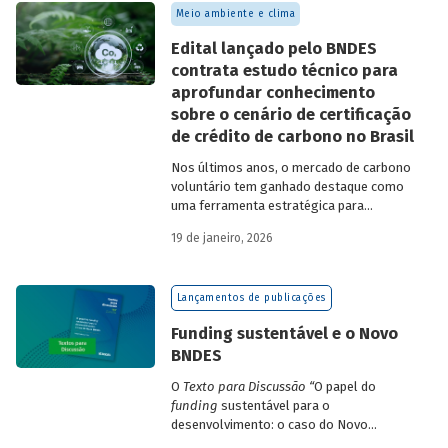
Meio ambiente e clima
Edital lançado pelo BNDES
contrata estudo técnico para
aprofundar conhecimento
sobre o cenário de certificação
de crédito de carbono no Brasil
Nos últimos anos, o mercado de carbono
voluntário tem ganhado destaque como
uma ferramenta estratégica para
empresas que buscam reduzir sua pegada
19 de janeiro, 2026
de carbono e demonstrar compromisso
climático.
Lançamentos de publicações
Funding sustentável e o Novo
BNDES
O
Texto para Discussão
“
O papel do
funding
sustentável para o
desenvolvimento: o caso do Novo
BNDES
”
, de autoria de João Emboava Vaz,