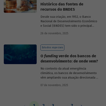
Histórico das fontes de
recursos do BNDES
Desde sua criação, em 1952, o Banco
Nacional de Desenvolvimento Econômico
e Social (BNDES) tem sido o principal
financiador do desenvolvimento
26 de novembro, 2025
brasileiro, ocupando um espaço central
na economia do país, principalmente em
momentos de crise, como as de 2008 e
Estudos especiais
da Covid-19, e no combate à emergência
climática. Para exercer esse papel, no
O
funding
verde dos bancos de
entanto, são necessárias sólidas fontes
desenvolvimento: de onde vem?
de recursos.
No contexto da atual emergência
climática, os bancos de desenvolvimento
vêm ampliando sua atuação direcionada à
descarbonização e preservação ambiental
07 de novembro, 2025
e, consequentemente, buscado novas
fontes de recursos para esse fim. O
Estudo especial do BNDES 61
analisa de
onde vem o
funding
verde dos principais
bancos de desenvolvimento, comparando
1
2
3
…
7