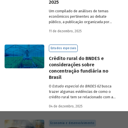
2025
Um compilado de análises de temas
econômicos pertinentes ao debate
público, a publicação organizada por
Gilberto Borça e José Antônio Pereira de
11 de dezembro, 2025
Souza, economistas do BNDES, reúne 25
textos da série
Estudos especiais do
BNDES
divulgados ao longo de 2025.
Estudos especiais
Crédito rural do BNDES e
considerações sobre
concentração fundiária no
Brasil
O
Estudo especial do BNDES 62
busca
trazer algumas evidências de como o
crédito rural tem se relacionado com a
concentração de terras no país e qual o
04 de dezembro, 2025
papel desempenhado pelo BNDES.
Economia e desenvolvimento