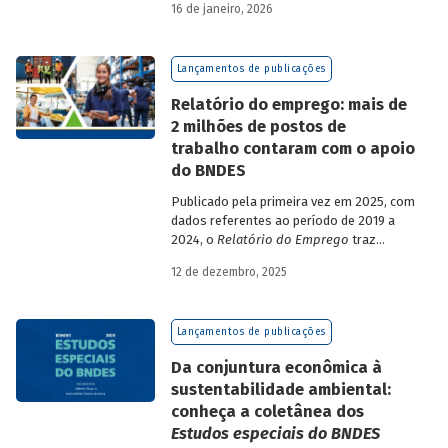
16 de janeiro, 2026
analisa a estratégia de diversificação das
fontes de recursos adotada pelo BNDES
diante dos atuais desafios de
Lançamentos de publicações
sustentabilidade social, ambiental e
climática.
Relatório do emprego: mais de
2 milhões de postos de
trabalho contaram com o apoio
do BNDES
Publicado pela primeira vez em 2025, com
dados referentes ao período de 2019 a
2024, o
Relatório do Emprego
traz
resultados relativos às contribuições da
12 de dezembro, 2025
atuação do Banco sobre o mercado de
trabalho, especificamente sobre os
empregos da economia.
Lançamentos de publicações
Da conjuntura econômica à
sustentabilidade ambiental:
conheça a coletânea dos
Estudos especiais do BNDES