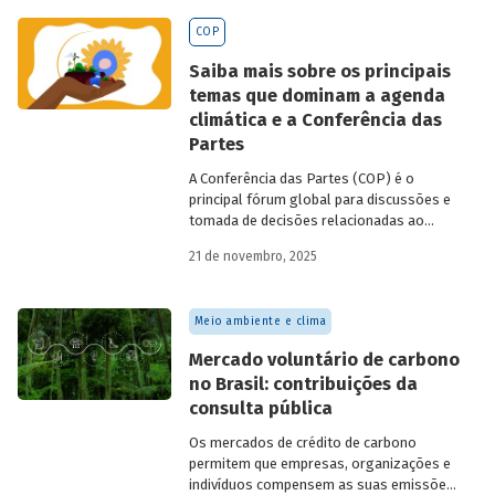
BNDES
divulgados ao longo de 2025.
COP
Saiba mais sobre os principais
temas que dominam a agenda
climática e a Conferência das
Partes
A Conferência das Partes (COP) é o
principal fórum global para discussões e
tomada de decisões relacionadas ao
enfrentamento da crise climática. Tendo
21 de novembro, 2025
em vista a urgência cada vez maior do
tema, o principal objetivo é garantir que
as discussões das mesas de negociações
Meio ambiente e clima
saiam do discurso e resultem em
compromissos, planos de ações e metas,
Mercado voluntário de carbono
com prazos e recursos definidos.
no Brasil: contribuições da
consulta pública
Os mercados de crédito de carbono
permitem que empresas, organizações e
indivíduos compensem as suas emissões