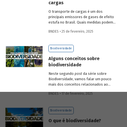
cargas
economia verde e aos investimentos de
longo prazo.
O transporte de cargas é um dos
principais emissores de gases de efeito
estufa no Brasil. Quais medidas podem
ser adotadas para reduzir seu impacto
BNDES • 25 de fevereiro, 2025
ambiental? Confira as estratégias que
podem tornar o setor mais sustentável.
Biodiversidade
Alguns conceitos sobre
biodiversidade
Neste segundo
post
da série sobre
Biodiversidade, vamos falar um pouco
mais dos conceitos relacionados ao
tema, como natureza, bioma, serviços
BNDES • 17 de fevereiro, 2025
ecossistêmicos, entre outros.
Biodiversidade
O que é biodiversidade?