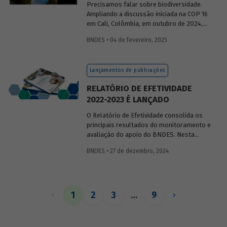
Precisamos falar sobre biodiversidade.
Ampliando a discussão iniciada na COP 16
em Cali, Colômbia, em outubro de 2024,
publicaremos uma série de posts
BNDES • 04 de fevereiro, 2025
(anteriormente divulgados sob forma de
newsletter
) sobre diversidade biológica,
os conceitos a ela relacionados, o
Lançamentos de publicações
contexto atual das discussões sobre o
tema e uma análise de como alguns
RELATÓRIO DE EFETIVIDADE
setores se relacionam com o assunto.
2022-2023 É LANÇADO
O Relatório de Efetividade consolida os
principais resultados do monitoramento e
avaliação do apoio do BNDES. Nesta
edição, são apresentados o desempenho
BNDES • 27 de dezembro, 2024
operacional, as entregas e os impactos
do apoio do Banco no biênio.
1
2
3
…
9