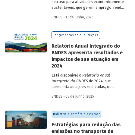
seu uso para atividades economicamente
sustentáveis, que gerem emprego, renda
e desenvolvimento para a população que
BNDES • 13 de junho, 2025
vive nessas regiões, não são excludentes.
O
Estudo Especial do BNDES 50
trata do
desafio para a gestão e preservação das
Lançamentos de publicações
florestas e da possibilidade de utilização
de instrumentos de parceria com o setor
Relatório Anual Integrado do
privado para viabilizar o desenvolvimento
BNDES apresenta resultados e
sustentável nessas regiões.
impactos de sua atuação em
2024
Está disponível o
Relatório Anual
Integrado do BNDES
de 2024, que
apresenta as ações realizadas, os
principais resultados e os impactos de
BNDES • 05 de junho, 2025
sua atuação no ano passado. O
documento mostra como o Banco
contribuiu com a retomada do
Indústria e comércio exterior
crescimento do país, tendo se fortalecido
como grande vetor da
Estratégias para redução das
neoindustrialização e do fomento à
emissões no transporte de
inovação, à transição energética, à