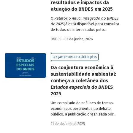
resultados e impactos da
atuação do BNDES em 2025
O
Relatório Anual Integrado do BNDES
de 2025
já está disponível para consulta
de todos os interessados pelo
desempenho do Banco, bem como por
BNDES • 03 de junho, 2026
sua prestação de contas. O documento
apresenta as ações realizadas, os
principais resultados, os impactos de sua
Lançamentos de publicações
atuação no ano, e mostra como o BNDES
permanece crescendo de forma
Da conjuntura econômica à
consistente e sólida, mesmo diante de
sustentabilidade ambiental:
cenários desafiadores.
conheça a coletânea dos
Estudos especiais do BNDES
2025
Um compilado de análises de temas
econômicos pertinentes ao debate
público, a publicação organizada por
Gilberto Borça e José Antônio Pereira de
11 de dezembro, 2025
Souza, economistas do BNDES, reúne 25
textos da série
Estudos especiais do