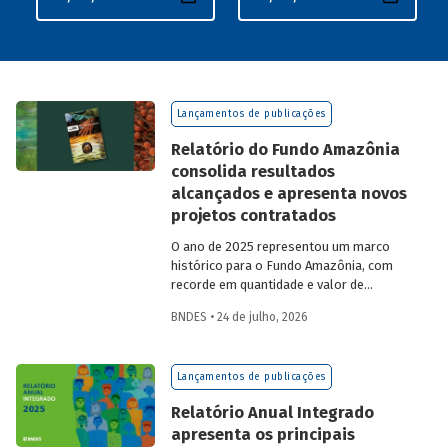
Lançamentos de publicações
Relatório do Fundo Amazônia
consolida resultados
alcançados e apresenta novos
projetos contratados
O ano de 2025 representou um marco
histórico para o Fundo Amazônia, com
recorde em quantidade e valor de
projetos aprovados, assim como em
BNDES • 24 de julho, 2026
desembolsos: foram 22 operações
aprovadas, no valor total de R$ 2,2
bilhões, além de R$ 387 milhões
Lançamentos de publicações
desembolsados. Ainda no período, foram
contratados 25 novos projetos.
Relatório Anual Integrado
apresenta os principais