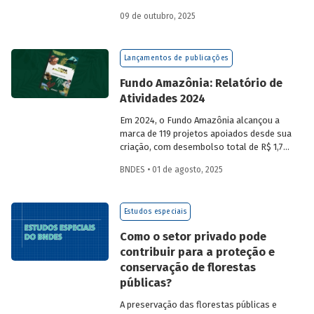
a partir da compra de créditos gerados
09 de outubro, 2025
por projetos de redução de emissões
e/ou de captura de carbono. O BNDES e o
MMA realizaram uma consulta pública
Lançamentos de publicações
sobre a certificação de carbono no
mercado voluntário do Brasil e reuniram
Fundo Amazônia: Relatório de
contribuições da sociedade civil,
Atividades 2024
especialistas e entidades do setor
visando avaliar os desafios e
Em 2024, o Fundo Amazônia alcançou a
oportunidades desse mercado. Conheça
marca de 119 projetos apoiados desde sua
os resultados.
criação, com desembolso total de R$ 1,76
bilhão. Informações detalhadas sobre
BNDES • 01 de agosto, 2025
sua atuação e os projetos estão reunidas
no relatório 2024.
Estudos especiais
Como o setor privado pode
contribuir para a proteção e
conservação de florestas
públicas?
A preservação das florestas públicas e