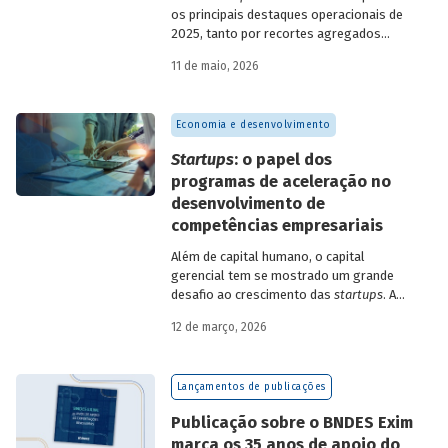
os principais destaques operacionais de
2025, tanto por recortes agregados
quanto em relação a atuações mais
11 de maio, 2026
específicas do Banco.
Economia e desenvolvimento
Startups
: o papel dos
programas de aceleração no
desenvolvimento de
competências empresariais
Além de capital humano, o capital
gerencial tem se mostrado um grande
desafio ao crescimento das
startups
. A
avaliação do BNDES Garagem demonstra
12 de março, 2026
como programas de aceleração têm
contribuído para a superação desse
desafio.
Lançamentos de publicações
Publicação sobre o BNDES Exim
marca os 35 anos de apoio do