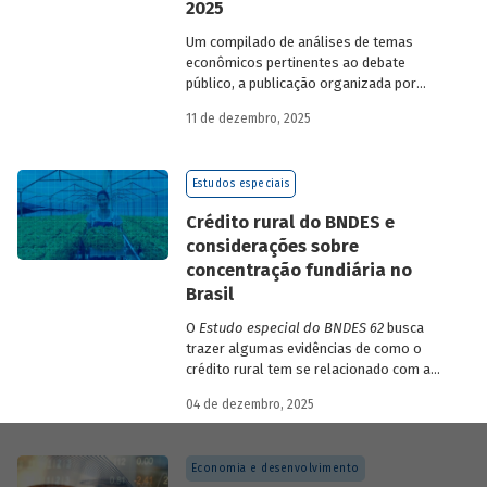
2025
Um compilado de análises de temas
econômicos pertinentes ao debate
público, a publicação organizada por
Gilberto Borça e José Antônio Pereira de
11 de dezembro, 2025
Souza, economistas do BNDES, reúne 25
textos da série
Estudos especiais do
BNDES
divulgados ao longo de 2025.
Estudos especiais
Crédito rural do BNDES e
considerações sobre
concentração fundiária no
Brasil
O
Estudo especial do BNDES 62
busca
trazer algumas evidências de como o
crédito rural tem se relacionado com a
concentração de terras no país e qual o
04 de dezembro, 2025
papel desempenhado pelo BNDES.
Economia e desenvolvimento