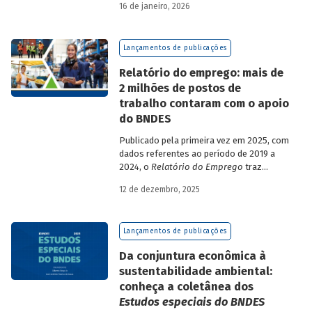
16 de janeiro, 2026
analisa a estratégia de diversificação das
fontes de recursos adotada pelo BNDES
diante dos atuais desafios de
Lançamentos de publicações
sustentabilidade social, ambiental e
climática.
Relatório do emprego: mais de
2 milhões de postos de
trabalho contaram com o apoio
do BNDES
Publicado pela primeira vez em 2025, com
dados referentes ao período de 2019 a
2024, o
Relatório do Emprego
traz
resultados relativos às contribuições da
12 de dezembro, 2025
atuação do Banco sobre o mercado de
trabalho, especificamente sobre os
empregos da economia.
Lançamentos de publicações
Da conjuntura econômica à
sustentabilidade ambiental:
conheça a coletânea dos
Estudos especiais do BNDES