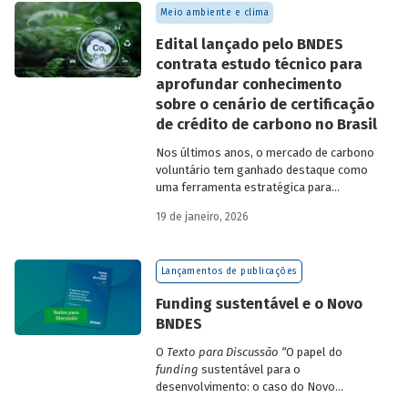
Meio ambiente e clima
Edital lançado pelo BNDES
contrata estudo técnico para
aprofundar conhecimento
sobre o cenário de certificação
de crédito de carbono no Brasil
Nos últimos anos, o mercado de carbono
voluntário tem ganhado destaque como
uma ferramenta estratégica para
empresas que buscam reduzir sua pegada
19 de janeiro, 2026
de carbono e demonstrar compromisso
climático.
Lançamentos de publicações
Funding sustentável e o Novo
BNDES
O
Texto para Discussão
“
O papel do
funding
sustentável para o
desenvolvimento: o caso do Novo
BNDES
”
, de autoria de João Emboava Vaz,