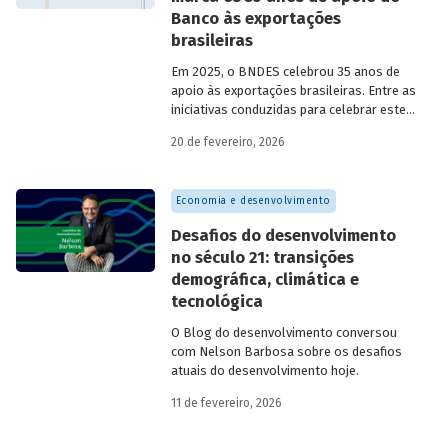
Banco às exportações
brasileiras
Em 2025, o BNDES celebrou 35 anos de
apoio às exportações brasileiras. Entre as
iniciativas conduzidas para celebrar este
marco, relevante tanto para a instituição
20 de fevereiro, 2026
quanto para a história do
desenvolvimento econômico e social do
Brasil, está o lançamento da publicação
Economia e desenvolvimento
“BNDES Exim: 35 anos de apoio às
exportações brasileiras”.
Desafios do desenvolvimento
no século 21: transições
demográfica, climática e
tecnológica
O Blog do desenvolvimento conversou
com Nelson Barbosa sobre os desafios
atuais do desenvolvimento hoje.
11 de fevereiro, 2026