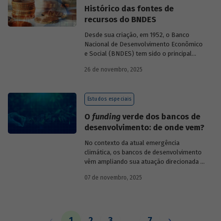
Histórico das fontes de
recursos do BNDES
Desde sua criação, em 1952, o Banco
Nacional de Desenvolvimento Econômico
e Social (BNDES) tem sido o principal
financiador do desenvolvimento
26 de novembro, 2025
brasileiro, ocupando um espaço central
na economia do país, principalmente em
momentos de crise, como as de 2008 e
Estudos especiais
da Covid-19, e no combate à emergência
climática. Para exercer esse papel, no
O
funding
verde dos bancos de
entanto, são necessárias sólidas fontes
desenvolvimento: de onde vem?
de recursos.
No contexto da atual emergência
climática, os bancos de desenvolvimento
vêm ampliando sua atuação direcionada à
descarbonização e preservação ambiental
07 de novembro, 2025
e, consequentemente, buscado novas
fontes de recursos para esse fim. O
Estudo especial do BNDES 61
analisa de
onde vem o
funding
verde dos principais
bancos de desenvolvimento, comparando
1
2
3
…
7