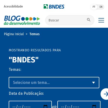
Pular para o conteúdo principal
Acessibilidade
PT
EN
Buscar no site
Página Inicial
Temas
MOSTRANDO RESULTADOS PARA
"BNDES"
Temas:
Data da Publicação:
até: