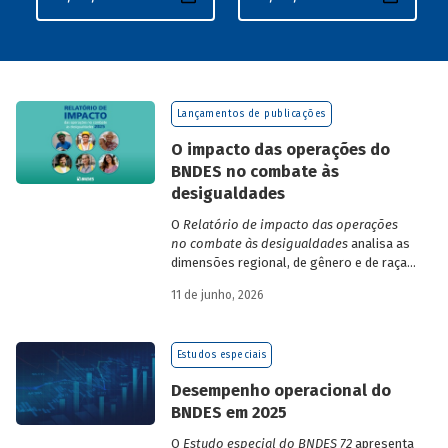
Lançamentos de publicações
O impacto das operações do
BNDES no combate às
desigualdades
O
Relatório de impacto das operações
no combate às desigualdades
analisa as
dimensões regional, de gênero e de raça,
que contribuem para a elevada
11 de junho, 2026
desigualdade de renda no Brasil, no
contexto das operações de crédito do
BNDES.
Estudos especiais
Desempenho operacional do
BNDES em 2025
O
Estudo especial do BNDES 72
apresenta