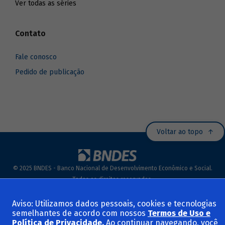
Ver todas as séries
Contato
Fale conosco
Pedido de publicação
Voltar ao topo
© 2025 BNDES - Banco Nacional de Desenvolvimento Econômico e Social.
Todos os direitos reservados.
Termos de Uso e Políticas
Aviso: Utilizamos dados pessoais, cookies e tecnologias
semelhantes de acordo com nossos
Termos de Uso e
Política de Privacidade
.
Ao continuar navegando, você