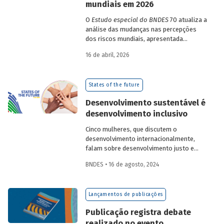
mundiais em 2026
O
Estudo especial do BNDES
70 atualiza a
análise das mudanças nas percepções
dos riscos mundiais, apresentada
previamente na edição 54/2025, a partir
16 de abril, 2026
dos relatórios Global Risks Report (GRR)
de 2023 a 2026, que analisam as
pesquisas de avaliação dos riscos
States of the future
mundiais para o ano em curso e para dois
e dez anos à frente.
Desenvolvimento sustentável é
desenvolvimento inclusivo
Cinco mulheres, que discutem o
desenvolvimento internacionalmente,
falam sobre desenvolvimento justo e
inclusivo no contexto dos desafios
BNDES • 16 de agosto, 2024
contemporâneos.
Lançamentos de publicações
Publicação registra debate
realizado no evento