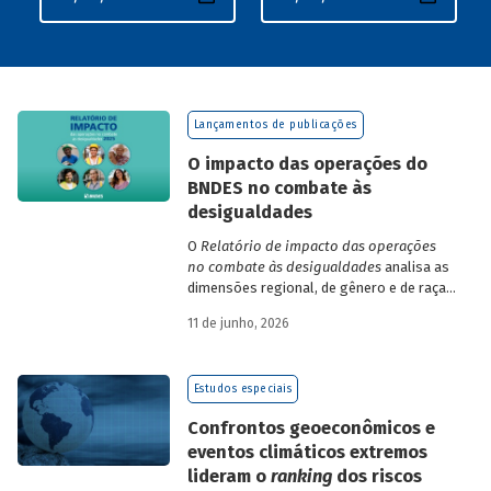
Lançamentos de publicações
O impacto das operações do
BNDES no combate às
desigualdades
O
Relatório de impacto das operações
no combate às desigualdades
analisa as
dimensões regional, de gênero e de raça,
que contribuem para a elevada
11 de junho, 2026
desigualdade de renda no Brasil, no
contexto das operações de crédito do
BNDES.
Estudos especiais
Confrontos geoeconômicos e
eventos climáticos extremos
lideram o
ranking
dos riscos