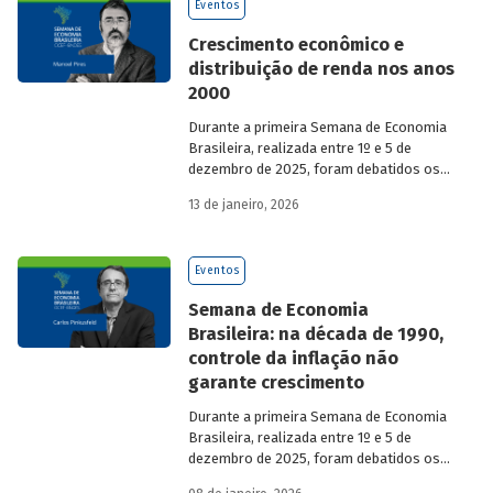
Eventos
Crescimento econômico e
distribuição de renda nos anos
2000
Durante a primeira Semana de Economia
Brasileira, realizada entre 1º e 5 de
dezembro de 2025, foram debatidos os
principais temas que marcaram a
13 de janeiro, 2026
economia do país nos últimos 40 anos,
com participação de acadêmicos e
economistas renomados.
Eventos
Semana de Economia
Brasileira: na década de 1990,
controle da inflação não
garante crescimento
Durante a primeira Semana de Economia
Brasileira, realizada entre 1º e 5 de
dezembro de 2025, foram debatidos os
principais temas que marcaram a