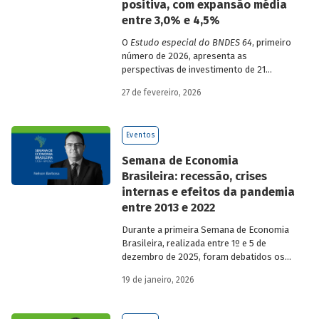
positiva, com expansão média
entre 3,0% e 4,5%
O
Estudo especial do BNDES 64
, primeiro
número de 2026, apresenta as
perspectivas de investimento de 21
setores da economia brasileira para o
27 de fevereiro, 2026
período de 2025 a 2029.
Eventos
Semana de Economia
Brasileira: recessão, crises
internas e efeitos da pandemia
entre 2013 e 2022
Durante a primeira Semana de Economia
Brasileira, realizada entre 1º e 5 de
dezembro de 2025, foram debatidos os
principais temas que marcaram a
19 de janeiro, 2026
economia do país nos últimos 40 anos,
com participação de acadêmicos e
economistas renomados.