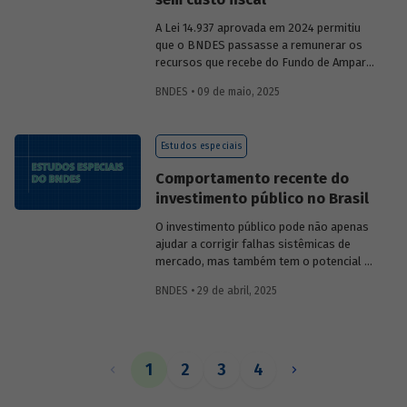
A Lei 14.937 aprovada em 2024 permitiu
que o BNDES passasse a remunerar os
recursos que recebe do Fundo de Amparo
ao Trabalhador (FAT) tanto pela Selic
BNDES • 09 de maio, 2025
quanto por taxas nominais prefixadas de
mercado. O
Estudo especial 47
analisa o
impacto dessa mudança na atratividade
Estudos especiais
do apoio do BNDES.
Comportamento recente do
investimento público no Brasil
O investimento público pode não apenas
ajudar a corrigir falhas sistêmicas de
mercado, mas também tem o potencial de
gerar externalidades positivas para a
BNDES • 29 de abril, 2025
economia, com efeitos multiplicadores e
aceleradores, bem como de coordenação.
O
Estudo especial do BNDES 46
dá um
panorama do comportamento agregado
do investi­mento público no Brasil nos
1
2
3
4
últimos anos, destacando sua
recuperação mais recente.