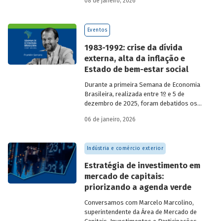
08 de janeiro, 2026
economia do país nos últimos 40 anos,
com participação de acadêmicos e
economistas renomados.
Eventos
1983-1992: crise da dívida
externa, alta da inflação e
Estado de bem-estar social
Durante a primeira Semana de Economia
Brasileira, realizada entre 1º e 5 de
dezembro de 2025, foram debatidos os
principais temas que marcaram a
06 de janeiro, 2026
economia do país nos últimos 40 anos,
com participação de acadêmicos e
economistas renomados.
Indústria e comércio exterior
Estratégia de investimento em
mercado de capitais:
priorizando a agenda verde
Conversamos com
Marcelo Marcolino,
superintendente da Área de Mercado de