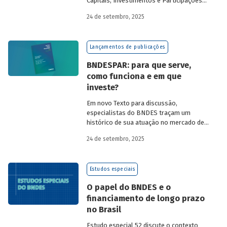
Capitais, Investimentos e Participações
do BNDES, e representantes de duas das
24 de setembro, 2025
novas empresas investidas pela
BNDESPAR – Vinicius Mazza, Diretor de
Finanças e Gente e Gestão da Santa Clara
Lançamentos de publicações
Agrociência Industrial, e Eduardo Couto,
CFO da Eve Air Mobility – sobre a
BNDESPAR: para que serve,
importância da atuação de bancos de
como funciona e em que
desenvolvimento no mercado de capitais,
investe?
a nova estratégia do BNDES e os planos
das investidas.
Em novo Texto para discussão,
especialistas do BNDES traçam um
histórico de sua atuação no mercado de
capitais, apontando a importância dessa
24 de setembro, 2025
atividade para o desenvolvimento e
explicando a nova estratégia de
investimentos da BNDESPAR.
Estudos especiais
O papel do BNDES e o
financiamento de longo prazo
no Brasil
Estudo especial 52 discute o contexto