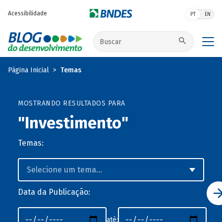
Pular para o conteúdo principal
Acessibilidade
PT
EN
Buscar no site
Página Inicial
Temas
MOSTRANDO RESULTADOS PARA
"Investimento"
Temas:
Data da Publicação:
até: