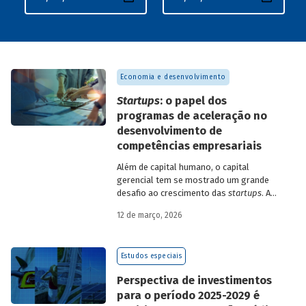
Economia e desenvolvimento
Startups
: o papel dos
programas de aceleração no
desenvolvimento de
competências empresariais
Além de capital humano, o capital
gerencial tem se mostrado um grande
desafio ao crescimento das
startups
. A
avaliação do BNDES Garagem demonstra
12 de março, 2026
como programas de aceleração têm
contribuído para a superação desse
desafio.
Estudos especiais
Perspectiva de investimentos
para o período 2025-2029 é