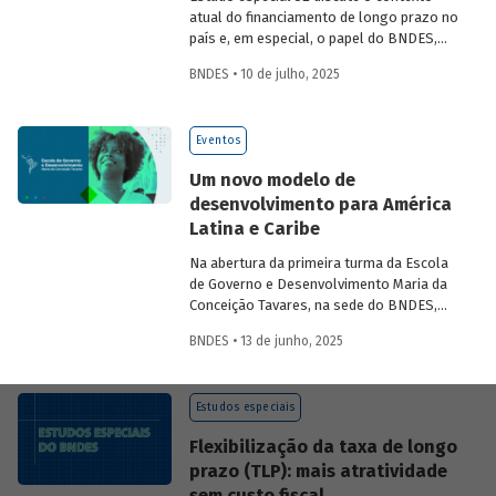
atual do financiamento de longo prazo no
país e, em especial, o papel do BNDES,
analisando seu posicionamento no
BNDES • 10 de julho, 2025
mercado de crédito e a evolução das
debêntures de infraestrutura no país.
Eventos
Um novo modelo de
desenvolvimento para América
Latina e Caribe
Na abertura da primeira turma da Escola
de Governo e Desenvolvimento Maria da
Conceição Tavares, na sede do BNDES,
Aloizio Mercadante, presidente do BNDES,
BNDES • 13 de junho, 2025
José Manuel Salazar-Xirinachs, Secretário
Executivo da Cepal e Esther Dweck,
Ministra de Gestão e Inovação para o
Estudos especiais
Setor Público debatarem um novo
modelo de desenvolvimento para a
Flexibilização da taxa de longo
região.
prazo (TLP): mais atratividade
sem custo fiscal