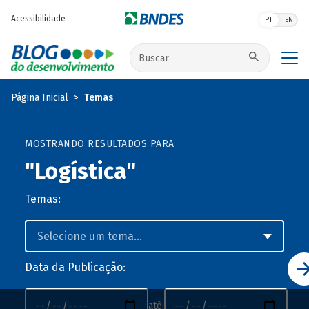
Pular para o conteúdo principal
Acessibilidade
PT
EN
Buscar no site
Página Inicial
Temas
MOSTRANDO RESULTADOS PARA
"Logística"
Temas:
Data da Publicação:
até: