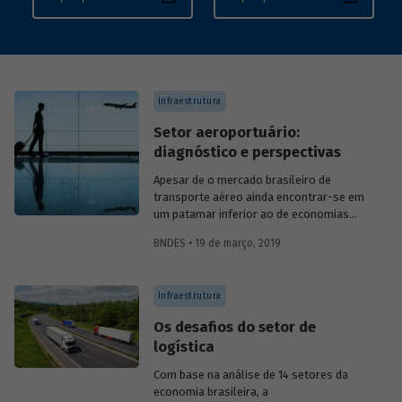
Infraestrutura
Setor aeroportuário:
diagnóstico e perspectivas
Apesar de o mercado brasileiro de
transporte aéreo ainda encontrar-se em
um patamar inferior ao de economias
maduras, a partir de 2003 registrou-se
BNDES • 19 de março, 2019
um crescimento anual expressivo do
número de passageiros, de cerca 10% a.a.
Esse movimento é fruto, principalmente,
Infraestrutura
de mudanças estruturais implementadas
no setor, que culminaram em maior
Os desafios do setor de
competição entre companhias aéreas e
logística
em redução de tarifas. O aumento do
fluxo de passageiros encontrou
Com base na análise de 14 setores da
obstáculos na infraestrutura
economia brasileira, a
aeroportuária, que teve que ser