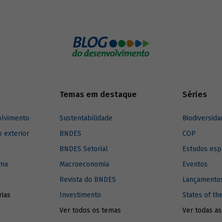
ja, em primeira mão, alguns dados
.
Temas em destaque
Séries
olvimento
Sustentabilidade
Biodiversida
o exterior
BNDES
COP
BNDES Setorial
Estudos esp
ima
Macroeconomia
Eventos
Revista do BNDES
Lançamentos
rias
Investimento
States of th
Ver todos os temas
Ver todas as