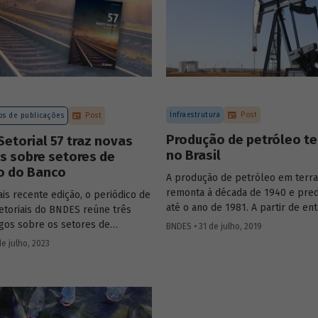
Infraestrutura
Post
s de publicações
Post
Produção de petróleo te
etorial 57 traz novas
no Brasil
s sobre setores de
o do Banco
A produção de petróleo em terra
remonta à década de 1940 e pre
is recente edição, o periódico de
até o ano de 1981. A partir de ent
setoriais do BNDES reúne três
participação relativa na produção
igos sobre os setores de
BNDES • 31 de julho, 2019
passou a ser menor do que a mar
 agroindústria e aeroespaço e
e julho, 2023
mas somente a partir de 2003 o 
aiba mais e acesse os estudos da
absoluto da produção terrestre 
7.
ser declinante. Atualmente, a con
da exploração de petróleo terre
país surge como oportunidade p