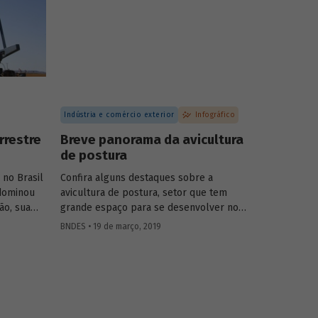
Indústria e comércio exterior
Infográfico
rrestre
Breve panorama da avicultura
de postura
 no Brasil
Confira alguns destaques sobre a
dominou
avicultura de postura, setor que tem
ão, sua
grande espaço para se desenvolver no
 total
Brasil. Para uma visão mais completa, leia o
BNDES • 19 de março, 2019
ítima,
artigo Avicultura de postura: estrutura da
volume
cadeia produtiva, panorama do setor no
passou a
Brasil e no mundo e o apoio do BNDES,
tinuidade
publicado no
BNDES Setorial
43.
stre no
ara