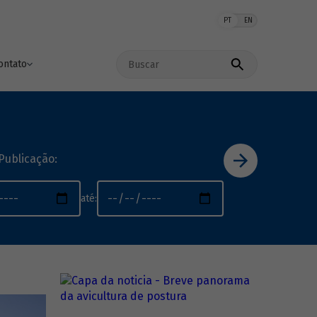
PT
EN
Buscar no site
ontato
Publicação:
até: