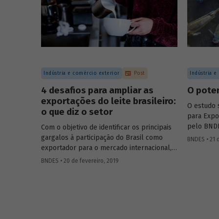
de bancos de desenvolvimento no
mercado de capitais, a nova estratégia do
BNDES e os planos das investidas.
Indústria e comércio exterior
Post
Indústria e
4 desafios para ampliar as
O poten
exportações do leite brasileiro:
O estudo s
o que diz o setor
para Expo
pelo BND
Com o objetivo de identificar os principais
Brasileir
gargalos à participação do Brasil como
BNDES • 21 d
(Embrapa)
exportador para o mercado internacional,
sobre com
os autores do estudo
Desafios para a
BNDES • 20 de fevereiro, 2019
mercado br
exportação brasileira de leite
, publicado no
em 2018, 
BNDES Setorial 48, realizaram entrevistas
contou co
com 23 especialistas do setor, incluindo
produtores
produtores, criadores, executivos das
fizeram c
indústrias de processamento, insumos e
sugestões