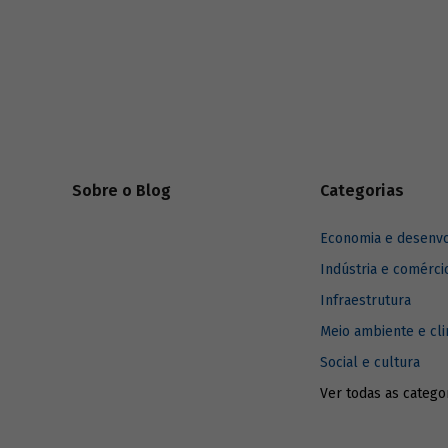
equipamentos e lideranças que
texto. Ve
representam instituições ligadas à cadeia
do estudo
do leite. A partir das respostas, eles
conseguiram identificar quatro fatores
principais que afetam a competitividade da
cadeia produtiva, descritos a seguir.
Sobre o Blog
Categorias
Economia e desenv
Indústria e comérci
Infraestrutura
Meio ambiente e cl
Social e cultura
Ver todas as catego