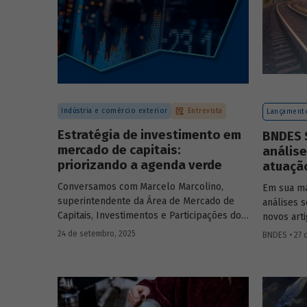
Indústria e comércio exterior
Entrevista
Lançamento
Estratégia de investimento em
BNDES S
mercado de capitais:
análise
priorizando a agenda verde
atuaçã
Conversamos com
Marcelo Marcolino,
Em sua ma
superintendente da Área de Mercado de
análises 
Capitais, Investimentos e Participações do
novos art
BNDES, e representantes de duas das
logística,
24 de setembro, 2025
BNDES • 27 d
novas empresas investidas pela BNDESPAR
defesa. S
– Vinicius Mazza, Diretor de Finanças e
edição 5
Gente e Gestão da Santa Clara Agrociência
Industrial, e Eduardo Couto, CFO da Eve Air
Mobility – sobre a importância da atuação