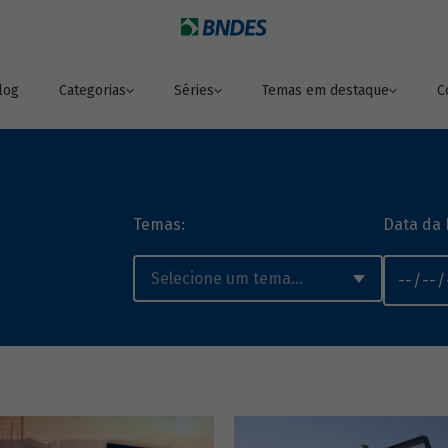
log
Categorias
Séries
Temas em destaque
C
Temas:
Data da 