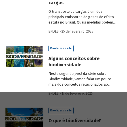
cargas
economia verde e aos investimentos de
longo prazo.
O transporte de cargas é um dos
principais emissores de gases de efeito
estufa no Brasil. Quais medidas podem
ser adotadas para reduzir seu impacto
BNDES • 25 de fevereiro, 2025
ambiental? Confira as estratégias que
podem tornar o setor mais sustentável.
Biodiversidade
Alguns conceitos sobre
biodiversidade
Neste segundo
post
da série sobre
Biodiversidade, vamos falar um pouco
mais dos conceitos relacionados ao
tema, como natureza, bioma, serviços
BNDES • 17 de fevereiro, 2025
ecossistêmicos, entre outros.
Biodiversidade
O que é biodiversidade?