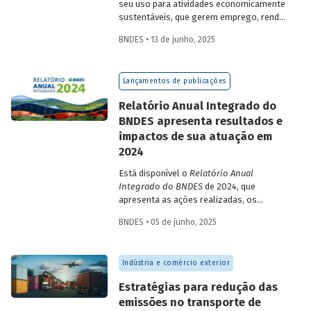
seu uso para atividades economicamente
sustentáveis, que gerem emprego, renda
e desenvolvimento para a população que
BNDES • 13 de junho, 2025
vive nessas regiões, não são excludentes.
O
Estudo Especial do BNDES 50
trata do
desafio para a gestão e preservação das
Lançamentos de publicações
florestas e da possibilidade de utilização
de instrumentos de parceria com o setor
Relatório Anual Integrado do
privado para viabilizar o desenvolvimento
BNDES apresenta resultados e
sustentável nessas regiões.
impactos de sua atuação em
2024
Está disponível o
Relatório Anual
Integrado do BNDES
de 2024, que
apresenta as ações realizadas, os
principais resultados e os impactos de
BNDES • 05 de junho, 2025
sua atuação no ano passado. O
documento mostra como o Banco
contribuiu com a retomada do
Indústria e comércio exterior
crescimento do país, tendo se fortalecido
como grande vetor da
Estratégias para redução das
neoindustrialização e do fomento à
emissões no transporte de
inovação, à transição energética, à