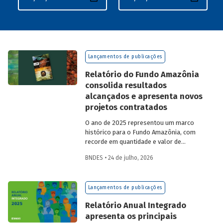
Lançamentos de publicações
Relatório do Fundo Amazônia
consolida resultados
alcançados e apresenta novos
projetos contratados
O ano de 2025 representou um marco
histórico para o Fundo Amazônia, com
recorde em quantidade e valor de
projetos aprovados, assim como em
BNDES • 24 de julho, 2026
desembolsos: foram 22 operações
aprovadas, no valor total de R$ 2,2
bilhões, além de R$ 387 milhões
Lançamentos de publicações
desembolsados. Ainda no período, foram
contratados 25 novos projetos.
Relatório Anual Integrado
apresenta os principais