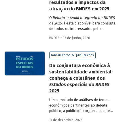
resultados e impactos da
atuação do BNDES em 2025
O
Relatório Anual Integrado do BNDES
de 2025
já está disponível para consulta
de todos os interessados pelo
desempenho do Banco, bem como por
BNDES • 03 de junho, 2026
sua prestação de contas. O documento
apresenta as ações realizadas, os
principais resultados, os impactos de sua
Lançamentos de publicações
atuação no ano, e mostra como o BNDES
permanece crescendo de forma
Da conjuntura econômica à
consistente e sólida, mesmo diante de
sustentabilidade ambiental:
cenários desafiadores.
conheça a coletânea dos
Estudos especiais do BNDES
2025
Um compilado de análises de temas
econômicos pertinentes ao debate
público, a publicação organizada por
Gilberto Borça e José Antônio Pereira de
11 de dezembro, 2025
Souza, economistas do BNDES, reúne 25
textos da série
Estudos especiais do