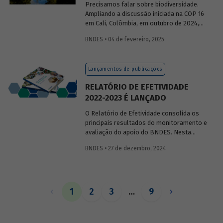
Precisamos falar sobre biodiversidade.
Ampliando a discussão iniciada na COP 16
em Cali, Colômbia, em outubro de 2024,
publicaremos uma série de posts
BNDES • 04 de fevereiro, 2025
(anteriormente divulgados sob forma de
newsletter
) sobre diversidade biológica,
os conceitos a ela relacionados, o
Lançamentos de publicações
contexto atual das discussões sobre o
tema e uma análise de como alguns
RELATÓRIO DE EFETIVIDADE
setores se relacionam com o assunto.
2022-2023 É LANÇADO
O Relatório de Efetividade consolida os
principais resultados do monitoramento e
avaliação do apoio do BNDES. Nesta
edição, são apresentados o desempenho
BNDES • 27 de dezembro, 2024
operacional, as entregas e os impactos
do apoio do Banco no biênio.
1
2
3
…
9