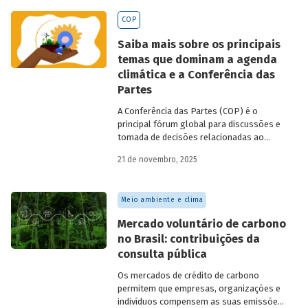
BNDES
divulgados ao longo de 2025.
COP
Saiba mais sobre os principais
temas que dominam a agenda
climática e a Conferência das
Partes
A Conferência das Partes (COP) é o
principal fórum global para discussões e
tomada de decisões relacionadas ao
enfrentamento da crise climática. Tendo
21 de novembro, 2025
em vista a urgência cada vez maior do
tema, o principal objetivo é garantir que
as discussões das mesas de negociações
Meio ambiente e clima
saiam do discurso e resultem em
compromissos, planos de ações e metas,
Mercado voluntário de carbono
com prazos e recursos definidos.
no Brasil: contribuições da
consulta pública
Os mercados de crédito de carbono
permitem que empresas, organizações e
indivíduos compensem as suas emissões