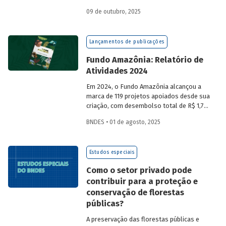
a partir da compra de créditos gerados
09 de outubro, 2025
por projetos de redução de emissões
e/ou de captura de carbono. O BNDES e o
MMA realizaram uma consulta pública
Lançamentos de publicações
sobre a certificação de carbono no
mercado voluntário do Brasil e reuniram
Fundo Amazônia: Relatório de
contribuições da sociedade civil,
Atividades 2024
especialistas e entidades do setor
visando avaliar os desafios e
Em 2024, o Fundo Amazônia alcançou a
oportunidades desse mercado. Conheça
marca de 119 projetos apoiados desde sua
os resultados.
criação, com desembolso total de R$ 1,76
bilhão. Informações detalhadas sobre
BNDES • 01 de agosto, 2025
sua atuação e os projetos estão reunidas
no relatório 2024.
Estudos especiais
Como o setor privado pode
contribuir para a proteção e
conservação de florestas
públicas?
A preservação das florestas públicas e