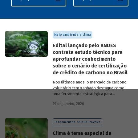
Meio ambiente e clima
Edital lançado pelo BNDES
contrata estudo técnico para
aprofundar conhecimento
sobre o cenário de certificação
de crédito de carbono no Brasil
Nos últimos anos, o mercado de carbono
voluntário tem ganhado destaque como
uma ferramenta estratégica para
empresas que buscam reduzir sua pegada
19 de janeiro, 2026
de carbono e demonstrar compromisso
climático.
Lançamentos de publicações
Clima é tema especial da