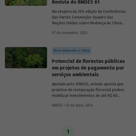
Revista do BNDES 61
Na véspera da 30ª edição da Conferências
das Partes Convenção-Quadro das
Nações Unidas sobre Mudança do Clima
(COP30), em Belém, o BNDES lança a
07 de novembro, 2025
edição 61 da Revista do BNDES.
Meio ambiente e clima
Potencial de florestas públicas
em projetos de pagamento por
serviços ambientais
Apoiado pelo BNDES, estudo aponta que
projetos de restauração florestal podem
mobilizar investimentos de até R$ 60
bilhões ao longo de 30 anos,
BNDES • 24 de maio, 2024
principalmente na Amazônia. Áreas
mapeadas têm potencial de gerar até 25,9
milhões de unidades de crédito de
carbono verificadas (VUC) anualmente
nesse tipo de iniciativa.
1