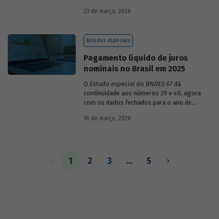
década de 1990, destacando sua dinâmica
23 de março, 2026
durante esse período e as mudanças
recentes em sua composição.
Estudos especiais
Pagamento líquido de juros
nominais no Brasil em 2025
O
Estudo especial do BNDES 67
dá
continuidade aos números 29 e 40, agora
com os dados fechados para o ano de
2025.
16 de março, 2026
1
2
3
…
5