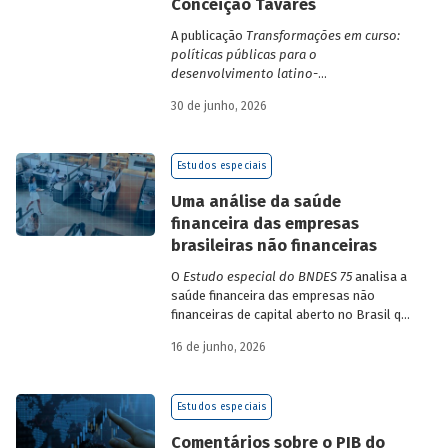
Conceição Tavares
A publicação
Transformações em curso:
políticas públicas para o
desenvolvimento latino-
americano
compila trabalhos da 1ª edição
30 de junho, 2026
da Escola de Governo e Desenvolvimento
Maria da Conceição Tavares.
Estudos especiais
Uma análise da saúde
financeira das empresas
brasileiras não financeiras
O
Estudo especial do BNDES 75
analisa a
saúde financeira das empresas não
financeiras de capital aberto no Brasil que
apresentaram negociação em bolsa de
16 de junho, 2026
valores. Para isso, parte de uma amostra
de 265 empresas – excluindo-se o setor
de finanças e seguros – e de quatro
Estudos especiais
dimensões: lucratividade, solvência,
endividamento e alavancagem.
Comentários sobre o PIB do