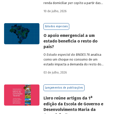
renda domiciliar
per capita
a partir das
estruturas de consumo da POF 2017-2018
10 de julho, 2026
associadas às variações de preços dos
itens que compõem o IPCA. Emprega
ainda os microdados da Pnad Contínua
Estudos especiais
para analisar a evolução da renda dos
decis durante o período.
O apoio emergencial a um
estado beneficia o resto do
país?
O
Estudo especial do BNDES 76
analisa
como um choque no consumo de um
estado impacta a demanda do resto do
país, usando como exemplo o caso do Rio
03 de julho, 2026
Grande do Sul.
Lançamentos de publicações
a
Livro reúne artigos da 1
edição da Escola de Governo e
Desenvolvimento Maria da