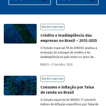
Estudos especiais
Crédito e inadimplência das
empresas no Brasil – 2012-2025
O Estudo especial 78 do BNDES analisa a
evolução do estoque de crédito e da
inadimplência no país entre os anos de
2012 e 2025, explorando dois recortes
BNDES • 21 de julho, 2026
analíticos complementares: o porte da
empresa e o setor de atividade
econômica.
Estudos especiais
Consumo e inflação por faixa
de renda no Brasil
O
Estudo especial do BNDES 77
constrói
índices de inflação específicos por faixa de