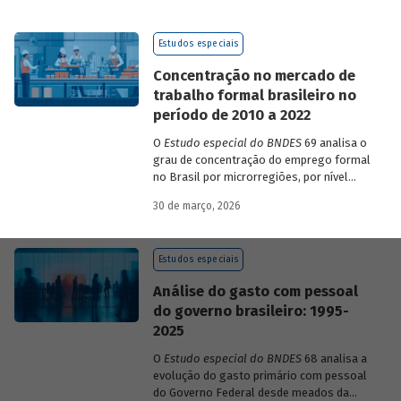
de 2023 a 2026, que analisam as
pesquisas de avaliação dos riscos
Estudos especiais
mundiais para o ano em curso e para dois
e dez anos à frente.
Concentração no mercado de
trabalho formal brasileiro no
período de 2010 a 2022
O
Estudo especial do BNDES
69 analisa o
grau de concentração do emprego formal
no Brasil por microrregiões, por nível
educacional dos trabalhadores e por
30 de março, 2026
setores, entre 2010 e 2022.
Estudos especiais
Análise do gasto com pessoal
do governo brasileiro: 1995-
2025
O
Estudo especial do BNDES
68 analisa a
evolução do gasto primário com pessoal
do Governo Federal desde meados da