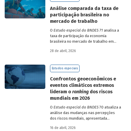
de insumo-produto estaduais.
Análise comparada da taxa de
participação brasileira no
mercado de trabalho
O
Estudo especial do BNDES 71
analisa a
taxa de participação da economia
brasileira no mercado de trabalho em
comparação com uma amostra de 15
28 de abril, 2026
países de diferentes continentes e
estruturas etárias e econômicas
distintas.
Estudos especiais
Confrontos geoeconômicos e
eventos climáticos extremos
lideram o
ranking
dos riscos
mundiais em 2026
O
Estudo especial do BNDES
70 atualiza a
análise das mudanças nas percepções
dos riscos mundiais, apresentada
previamente na edição 54/2025, a partir
16 de abril, 2026
dos relatórios Global Risks Report (GRR)