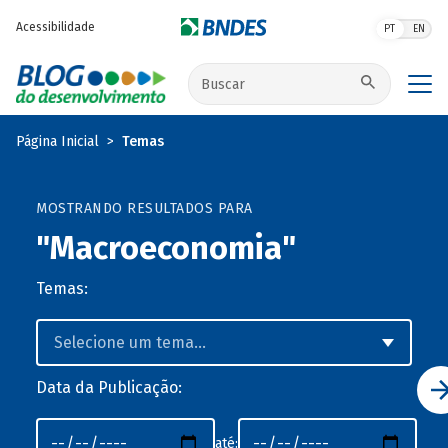
Pular para o conteúdo principal
Acessibilidade
PT
EN
Buscar no site
Página Inicial
Temas
MOSTRANDO RESULTADOS PARA
"Macroeconomia"
Temas:
Data da Publicação:
até: