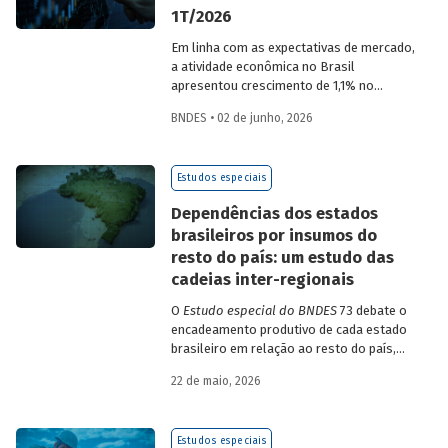
1T/2026
Em linha com as expectativas de mercado,
a atividade econômica no Brasil
apresentou crescimento de 1,1% no
1T/2026 na comparação com o trimestre
BNDES • 02 de junho, 2026
imediatamente anterior, na série ajustada
sazonalmente. Confira uma análise
detalhada e uma previsão para os
Estudos especiais
próximos meses no
Estudo especial do
BNDES 74.
Dependências dos estados
brasileiros por insumos do
resto do país: um estudo das
cadeias inter-regionais
O
Estudo especial do BNDES
73 debate o
encadeamento produtivo de cada estado
brasileiro em relação ao resto do país,
analisando seu nível de dependência e
22 de maio, 2026
quanto o estímulo a um estado ou setor
econômico pode gerar de demanda para
os demais. Para isso usa uma
Estudos especiais
metodologia de construção de matrizes