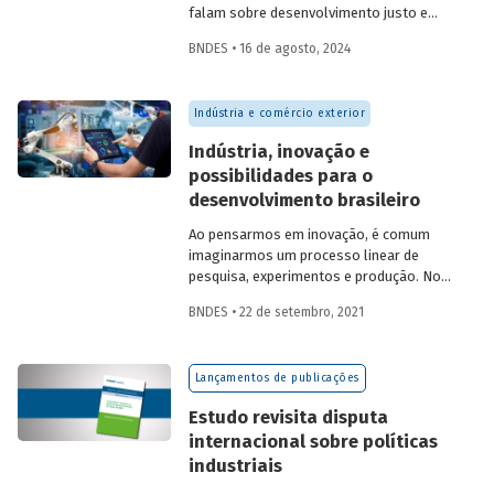
falam sobre desenvolvimento justo e
inclusivo no contexto dos desafios
BNDES • 16 de agosto, 2024
contemporâneos.
Indústria e comércio exterior
Indústria, inovação e
possibilidades para o
desenvolvimento brasileiro
Ao pensarmos em inovação, é comum
imaginarmos um processo linear de
pesquisa, experimentos e produção. No
entanto, o processo de inovação depende
BNDES • 22 de setembro, 2021
do conhecimento acumulado em
esforços, pesquisas e interações. Ana
Cristina Costa, economista do BNDES,
Lançamentos de publicações
trata neste artigo da relação da inovação
com a indústria, destacando
Estudo revisita disputa
oportunidades, estratégias e
internacional sobre políticas
possibilidades de fomento ao tema.
industriais