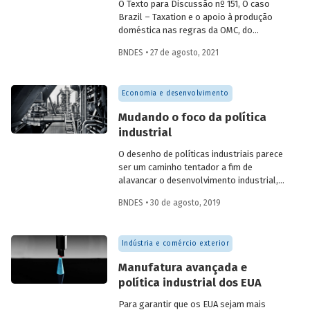
O Texto para Discussão nº 151, O caso
Brazil – Taxation e o apoio à produção
doméstica nas regras da OMC, do
economista Alexandre Kussunoki
BNDES • 27 de agosto, 2021
Lautenschlager (BNDES), revisita os
questionamentos e o julgamento
realizado no âmbito da Organização
Economia e desenvolvimento
Mundial de Comércio sobre os incentivos
fiscais brasileiros ao setor automotivo e
Mudando o foco da política
às indústrias eletrônicas e de tecnologia.
industrial
O desenho de políticas industriais parece
ser um caminho tentador a fim de
alavancar o desenvolvimento industrial,
mas evidências empíricas mostram que há
BNDES • 30 de agosto, 2019
mais casos de fracasso do que de
sucesso nesse tipo de prática. Essa
constatação coloca em dúvida se
Indústria e comércio exterior
governos devem, de fato, intervir para o
desenvolvimento de um segmento da
Manufatura avançada e
economia. E, em caso positivo, como
política industrial dos EUA
deveria se dar esse apoio?
Para garantir que os EUA sejam mais