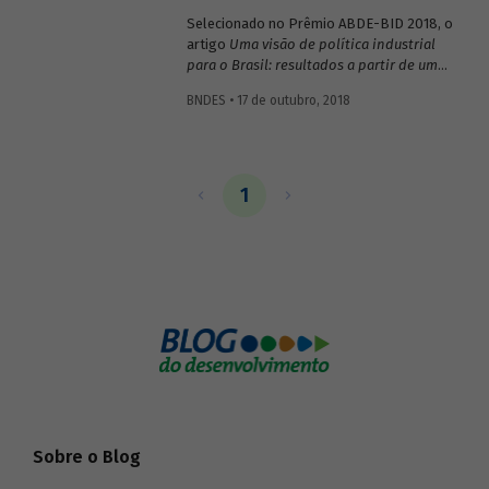
(BNDES).
Selecionado no Prêmio ABDE-BID 2018, o
artigo
Uma visão de política industrial
para o Brasil: resultados a partir de uma
proposta de Matriz Tecnológica
,
BNDES • 17 de outubro, 2018
elaborado por um grupo de economistas
e engenheiros da Área de Indústria e
Serviços do BNDES, apresenta
um mapeamento das principais bases de
conhecimento e setores industriais a
1
serem considerados na elaboração de
uma nova política industrial e tecnológica
para o Brasil. Saiba mais a seguir.
Sobre o Blog