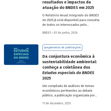
resultados e impactos da
atuação do BNDES em 2025
O
Relatório Anual Integrado do BNDES
de 2025
já está disponível para consulta
de todos os interessados pelo
desempenho do Banco, bem como por
BNDES • 03 de junho, 2026
sua prestação de contas. O documento
apresenta as ações realizadas, os
principais resultados, os impactos de sua
Lançamentos de publicações
atuação no ano, e mostra como o BNDES
permanece crescendo de forma
Da conjuntura econômica à
consistente e sólida, mesmo diante de
sustentabilidade ambiental:
cenários desafiadores.
conheça a coletânea dos
Estudos especiais do BNDES
2025
Um compilado de análises de temas
econômicos pertinentes ao debate
público, a publicação organizada por
Gilberto Borça e José Antônio Pereira de
11 de dezembro, 2025
Souza, economistas do BNDES, reúne 25
textos da série
Estudos especiais do