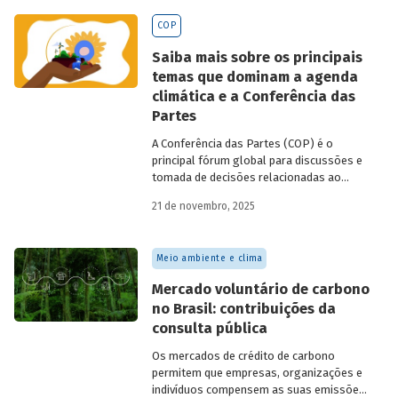
BNDES
divulgados ao longo de 2025.
COP
Saiba mais sobre os principais
temas que dominam a agenda
climática e a Conferência das
Partes
A Conferência das Partes (COP) é o
principal fórum global para discussões e
tomada de decisões relacionadas ao
enfrentamento da crise climática. Tendo
21 de novembro, 2025
em vista a urgência cada vez maior do
tema, o principal objetivo é garantir que
as discussões das mesas de negociações
Meio ambiente e clima
saiam do discurso e resultem em
compromissos, planos de ações e metas,
Mercado voluntário de carbono
com prazos e recursos definidos.
no Brasil: contribuições da
consulta pública
Os mercados de crédito de carbono
permitem que empresas, organizações e
indivíduos compensem as suas emissões