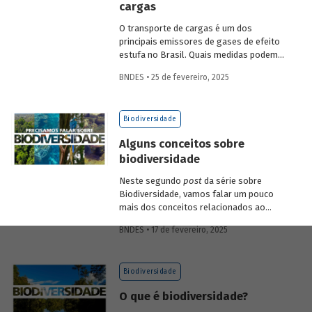
cargas
economia verde e aos investimentos de
longo prazo.
O transporte de cargas é um dos
principais emissores de gases de efeito
estufa no Brasil. Quais medidas podem
ser adotadas para reduzir seu impacto
BNDES • 25 de fevereiro, 2025
ambiental? Confira as estratégias que
podem tornar o setor mais sustentável.
Biodiversidade
Alguns conceitos sobre
biodiversidade
Neste segundo
post
da série sobre
Biodiversidade, vamos falar um pouco
mais dos conceitos relacionados ao
tema, como natureza, bioma, serviços
BNDES • 17 de fevereiro, 2025
ecossistêmicos, entre outros.
Biodiversidade
O que é biodiversidade?