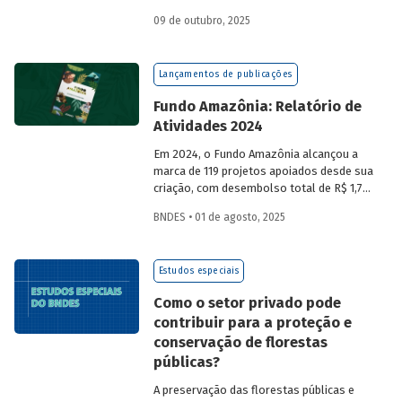
a partir da compra de créditos gerados
09 de outubro, 2025
por projetos de redução de emissões
e/ou de captura de carbono. O BNDES e o
MMA realizaram uma consulta pública
Lançamentos de publicações
sobre a certificação de carbono no
mercado voluntário do Brasil e reuniram
Fundo Amazônia: Relatório de
contribuições da sociedade civil,
Atividades 2024
especialistas e entidades do setor
visando avaliar os desafios e
Em 2024, o Fundo Amazônia alcançou a
oportunidades desse mercado. Conheça
marca de 119 projetos apoiados desde sua
os resultados.
criação, com desembolso total de R$ 1,76
bilhão. Informações detalhadas sobre
BNDES • 01 de agosto, 2025
sua atuação e os projetos estão reunidas
no relatório 2024.
Estudos especiais
Como o setor privado pode
contribuir para a proteção e
conservação de florestas
públicas?
A preservação das florestas públicas e