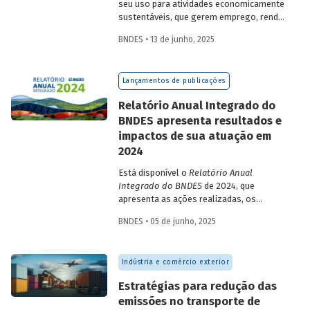
seu uso para atividades economicamente
sustentáveis, que gerem emprego, renda
e desenvolvimento para a população que
BNDES • 13 de junho, 2025
vive nessas regiões, não são excludentes.
O
Estudo Especial do BNDES 50
trata do
desafio para a gestão e preservação das
Lançamentos de publicações
florestas e da possibilidade de utilização
de instrumentos de parceria com o setor
Relatório Anual Integrado do
privado para viabilizar o desenvolvimento
BNDES apresenta resultados e
sustentável nessas regiões.
impactos de sua atuação em
2024
Está disponível o
Relatório Anual
Integrado do BNDES
de 2024, que
apresenta as ações realizadas, os
principais resultados e os impactos de
BNDES • 05 de junho, 2025
sua atuação no ano passado. O
documento mostra como o Banco
contribuiu com a retomada do
Indústria e comércio exterior
crescimento do país, tendo se fortalecido
como grande vetor da
Estratégias para redução das
neoindustrialização e do fomento à
emissões no transporte de
inovação, à transição energética, à