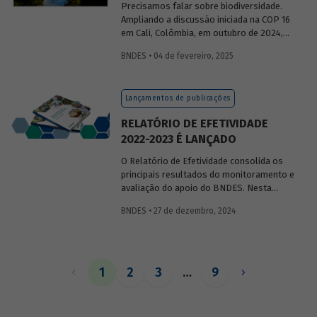
Precisamos falar sobre biodiversidade.
Ampliando a discussão iniciada na COP 16
em Cali, Colômbia, em outubro de 2024,
publicaremos uma série de posts
BNDES • 04 de fevereiro, 2025
(anteriormente divulgados sob forma de
newsletter
) sobre diversidade biológica,
os conceitos a ela relacionados, o
Lançamentos de publicações
contexto atual das discussões sobre o
tema e uma análise de como alguns
RELATÓRIO DE EFETIVIDADE
setores se relacionam com o assunto.
2022-2023 É LANÇADO
O Relatório de Efetividade consolida os
principais resultados do monitoramento e
avaliação do apoio do BNDES. Nesta
edição, são apresentados o desempenho
BNDES • 27 de dezembro, 2024
operacional, as entregas e os impactos
do apoio do Banco no biênio.
1
2
3
…
9