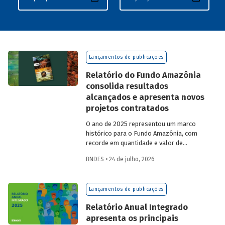
Lançamentos de publicações
Relatório do Fundo Amazônia
consolida resultados
alcançados e apresenta novos
projetos contratados
O ano de 2025 representou um marco
histórico para o Fundo Amazônia, com
recorde em quantidade e valor de
projetos aprovados, assim como em
BNDES • 24 de julho, 2026
desembolsos: foram 22 operações
aprovadas, no valor total de R$ 2,2
bilhões, além de R$ 387 milhões
Lançamentos de publicações
desembolsados. Ainda no período, foram
contratados 25 novos projetos.
Relatório Anual Integrado
apresenta os principais