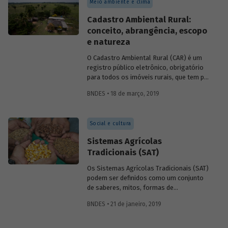
Meio ambiente e clima
rural com geração de renda e trabalho e
Financiamento à gestão pública e
Cadastro Ambiental Rural:
desenvolvimento urbano resiliente.
conceito, abrangência, escopo
e natureza
O Cadastro Ambiental Rural (CAR) é um
registro público eletrônico, obrigatório
para todos os imóveis rurais, que tem por
finalidade integrar as informações
BNDES • 18 de março, 2019
ambientais referentes à situação das
áreas de preservação permanente (APP),
das áreas de reserva legal, das florestas
Social e cultura
e dos remanescentes de vegetação
nativa, das áreas de uso restrito e das
Sistemas Agrícolas
áreas consolidadas das propriedades e
Tradicionais (SAT)
posses rurais do país.
Os Sistemas Agrícolas Tradicionais (SAT)
podem ser definidos como um conjunto
de saberes, mitos, formas de
organização social, práticas, produtos,
BNDES • 21 de janeiro, 2019
técnicas/artefatos e outras
manifestações que compõem sistemas
culturais manejados por povos e