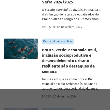
Safra 2024/2025
O
Estudo especial do BNDES
34 analisa a
distribuição de recursos equalizados do
Plano Safra ao longo dos últimos anos,
demonstrando o crescimento da
BNDES • 01 de novembro, 2024
participação do BNDES no repasse
desses montantes e como esses
recursos vem ganhando importância nas
Meio ambiente e clima
estatísticas operacionais do Banco.
BNDES Verde: economia azul,
inclusão socioprodutiva e
desenvolvimento urbano
resiliente são destaques da
semana
No mês em que se comemora o Dia
Mundial do Meio Ambiente (5 de junho),
apresentamos uma série, dividida em 4
partes, com as principais iniciativas do
BNDES • 20 de junho, 2024
BNDES relacionadas ao tema. Os
destaques da 3ª semana são: “BNDES
Azul”, Apoio à inclusão produtiva urbana e