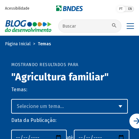
Pular para o conteúdo principal
Acessibilidade
PT
EN
Buscar no site
Página Inicial
Temas
MOSTRANDO RESULTADOS PARA
"Agricultura familiar"
Temas:
Data da Publicação:
até: