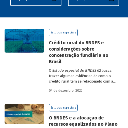
Estudos especiais
Crédito rural do BNDES e
considerações sobre
concentração fundiária no
Brasil
O
Estudo especial do BNDES 62
busca
trazer algumas evidências de como o
crédito rural tem se relacionado com a
concentração de terras no país e qual o
04 de dezembro, 2025
papel desempenhado pelo BNDES.
Estudos especiais
O BNDES e a alocação de
recursos equalizados no Plano