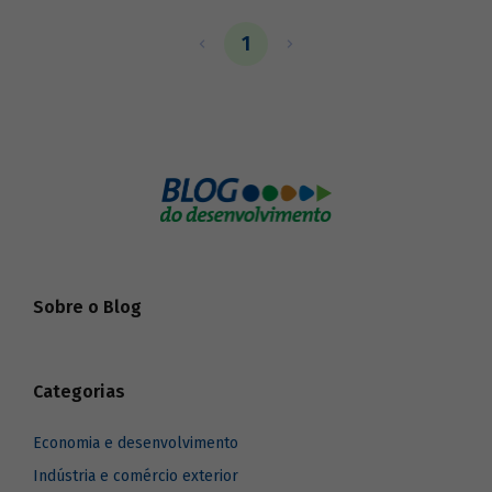
comunidades tradicionais. As dinâmicas
de produção e reprodução dos vários
1
domínios da vida social que ocorrem
nesses sistemas, por meio das vivências
e experiências históricas, orientam
também processos de construção de
identidades e contribuem para a
conservação da biodiversidade. Podem,
assim, ser reconhecidas como patrimônio
cultural imaterial brasileiro.
Sobre o Blog
Categorias
Economia e desenvolvimento
Indústria e comércio exterior