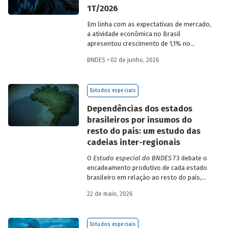
1T/2026
Em linha com as expectativas de mercado,
a atividade econômica no Brasil
apresentou crescimento de 1,1% no
1T/2026 na comparação com o trimestre
BNDES • 02 de junho, 2026
imediatamente anterior, na série ajustada
sazonalmente. Confira uma análise
detalhada e uma previsão para os
Estudos especiais
próximos meses no
Estudo especial do
BNDES 74.
Dependências dos estados
brasileiros por insumos do
resto do país: um estudo das
cadeias inter-regionais
O
Estudo especial do BNDES
73 debate o
encadeamento produtivo de cada estado
brasileiro em relação ao resto do país,
analisando seu nível de dependência e
22 de maio, 2026
quanto o estímulo a um estado ou setor
econômico pode gerar de demanda para
os demais. Para isso usa uma
Estudos especiais
metodologia de construção de matrizes