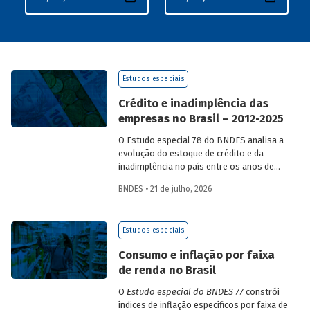
Estudos especiais
Crédito e inadimplência das
empresas no Brasil – 2012-2025
O Estudo especial 78 do BNDES analisa a
evolução do estoque de crédito e da
inadimplência no país entre os anos de
2012 e 2025, explorando dois recortes
BNDES • 21 de julho, 2026
analíticos complementares: o porte da
empresa e o setor de atividade
econômica.
Estudos especiais
Consumo e inflação por faixa
de renda no Brasil
O
Estudo especial do BNDES 77
constrói
índices de inflação específicos por faixa de