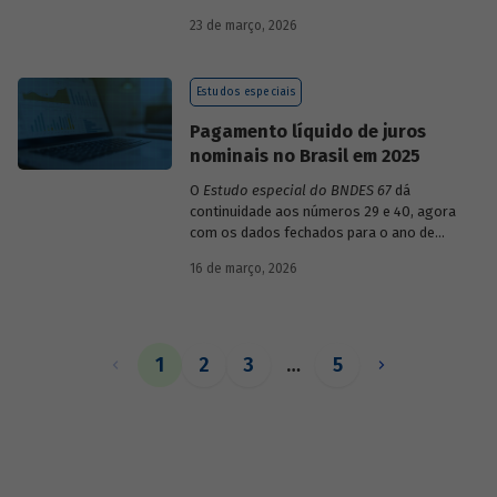
década de 1990, destacando sua dinâmica
23 de março, 2026
durante esse período e as mudanças
recentes em sua composição.
Estudos especiais
Pagamento líquido de juros
nominais no Brasil em 2025
O
Estudo especial do BNDES 67
dá
continuidade aos números 29 e 40, agora
com os dados fechados para o ano de
2025.
16 de março, 2026
1
2
3
…
5