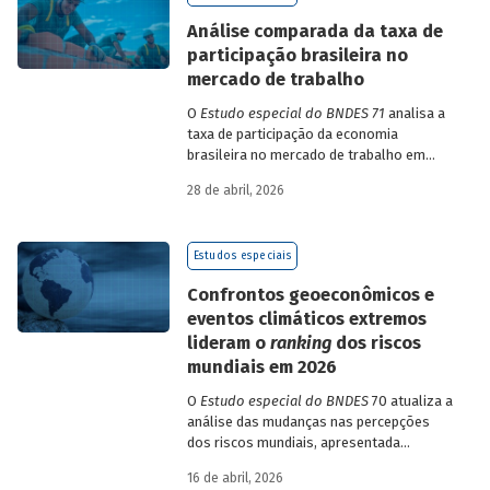
de insumo-produto estaduais.
Análise comparada da taxa de
participação brasileira no
mercado de trabalho
O
Estudo especial do BNDES 71
analisa a
taxa de participação da economia
brasileira no mercado de trabalho em
comparação com uma amostra de 15
28 de abril, 2026
países de diferentes continentes e
estruturas etárias e econômicas
distintas.
Estudos especiais
Confrontos geoeconômicos e
eventos climáticos extremos
lideram o
ranking
dos riscos
mundiais em 2026
O
Estudo especial do BNDES
70 atualiza a
análise das mudanças nas percepções
dos riscos mundiais, apresentada
previamente na edição 54/2025, a partir
16 de abril, 2026
dos relatórios Global Risks Report (GRR)