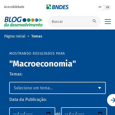
Pular para o conteúdo principal
Acessibilidade
PT
EN
Buscar no site
Página Inicial
Temas
MOSTRANDO RESULTADOS PARA
"Macroeconomia"
Temas:
Data da Publicação:
até: