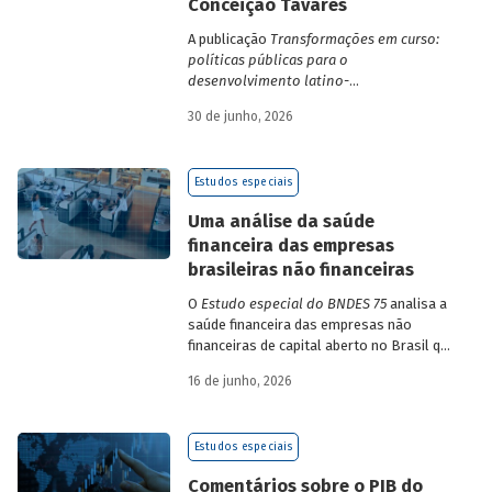
Conceição Tavares
A publicação
Transformações em curso:
políticas públicas para o
desenvolvimento latino-
americano
compila trabalhos da 1ª edição
30 de junho, 2026
da Escola de Governo e Desenvolvimento
Maria da Conceição Tavares.
Estudos especiais
Uma análise da saúde
financeira das empresas
brasileiras não financeiras
O
Estudo especial do BNDES 75
analisa a
saúde financeira das empresas não
financeiras de capital aberto no Brasil que
apresentaram negociação em bolsa de
16 de junho, 2026
valores. Para isso, parte de uma amostra
de 265 empresas – excluindo-se o setor
de finanças e seguros – e de quatro
Estudos especiais
dimensões: lucratividade, solvência,
endividamento e alavancagem.
Comentários sobre o PIB do