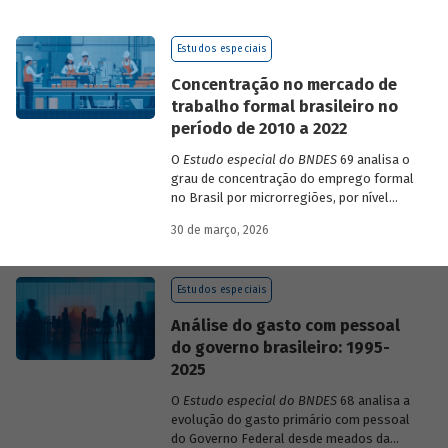
de 2023 a 2026, que analisam as
pesquisas de avaliação dos riscos
Estudos especiais
mundiais para o ano em curso e para dois
e dez anos à frente.
Concentração no mercado de
trabalho formal brasileiro no
período de 2010 a 2022
O
Estudo especial do BNDES
69 analisa o
grau de concentração do emprego formal
no Brasil por microrregiões, por nível
educacional dos trabalhadores e por
30 de março, 2026
setores, entre 2010 e 2022.
Estudos especiais
Análise do gasto com pessoal
do governo brasileiro: 1995-
2025
O
Estudo especial do BNDES
68 analisa a
evolução do gasto primário com pessoal
do Governo Federal desde meados da