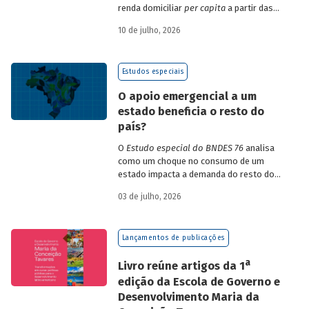
renda domiciliar
per capita
a partir das
estruturas de consumo da POF 2017-2018
10 de julho, 2026
associadas às variações de preços dos
itens que compõem o IPCA. Emprega
ainda os microdados da Pnad Contínua
Estudos especiais
para analisar a evolução da renda dos
decis durante o período.
O apoio emergencial a um
estado beneficia o resto do
país?
O
Estudo especial do BNDES 76
analisa
como um choque no consumo de um
estado impacta a demanda do resto do
país, usando como exemplo o caso do Rio
03 de julho, 2026
Grande do Sul.
Lançamentos de publicações
a
Livro reúne artigos da 1
edição da Escola de Governo e
Desenvolvimento Maria da