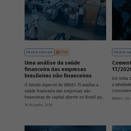
Estudos especiais
Post
Estudos esp
Uma análise da saúde
Coment
financeira das empresas
1T/202
brasileiras não financeiras
Em linha 
a ativida
O
Estudo especial do BNDES 75
analisa a
crescimen
saúde financeira das empresas não
comparaçã
financeiras de capital aberto no Brasil que
BNDES • 02 
imediatame
apresentaram negociação em bolsa de
16 de junho, 2026
sazonalme
valores. Para isso, parte de uma amostra
detalhada
de 265 empresas – excluindo-se o setor de
próximos
finanças e seguros – e de quatro
BNDES 74.
dimensões: lucratividade, solvência,