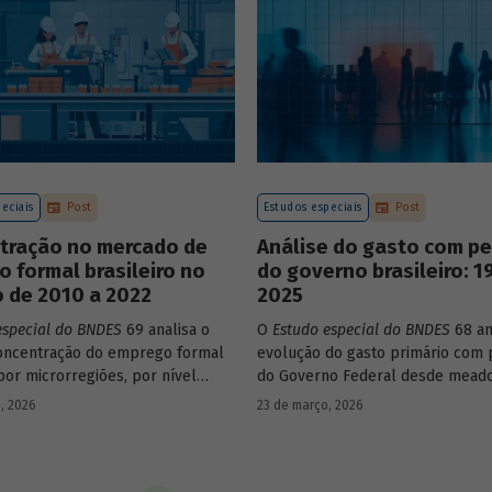
construção de matrizes de insu
estaduais.
eciais
Post
Estudos especiais
Post
tração no mercado de
Análise do gasto com p
o formal brasileiro no
do governo brasileiro: 1
 de 2010 a 2022
2025
especial do BNDES
69 analisa o
O
Estudo especial do BNDES
68 an
oncentração do emprego formal
evolução do gasto primário com 
por microrregiões, por nível
do Governo Federal desde mead
al dos trabalhadores e por
década de 1990, destacando sua 
, 2026
23 de março, 2026
ntre 2010 e 2022.
durante esse período e as muda
recentes em sua composição.