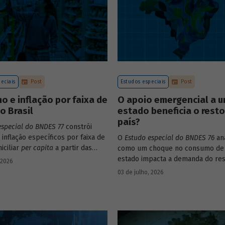
eciais
Post
Estudos especiais
Post
 e inflação por faixa de
O apoio emergencial a 
o Brasil
estado beneficia o rest
país?
especial do BNDES 77
constrói
 inflação específicos por faixa de
O
Estudo especial do BNDES 76
ana
iciliar
per capita
a partir das
como um choque no consumo de
s de consumo da POF 2017-2018
estado impacta a demanda do res
 2026
s às variações de preços dos
país, usando como exemplo o cas
03 de julho, 2026
 compõem o IPCA. Emprega ainda
Grande do Sul.
ados da Pnad Contínua para
 evolução da renda dos decis
 período.