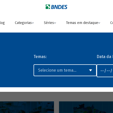
log
Categorias
Séries
Temas em destaque
C
Temas:
Data da 