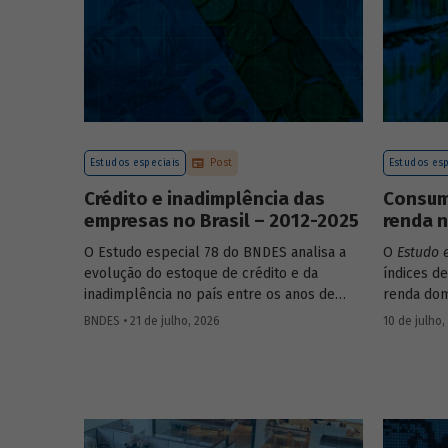
Estudos especiais
Post
Estudos esp
Crédito e inadimplência das
Consumo
empresas no Brasil – 2012-2025
renda n
O Estudo especial 78 do BNDES analisa a
O
Estudo 
evolução do estoque de crédito e da
índices de
inadimplência no país entre os anos de
renda dom
2012 e 2025, explorando dois recortes
estrutura
BNDES • 21 de julho, 2026
10 de julho,
analíticos complementares: o porte da
associada
empresa e o setor de atividade econômica.
itens que
os microd
analisar a
durante o