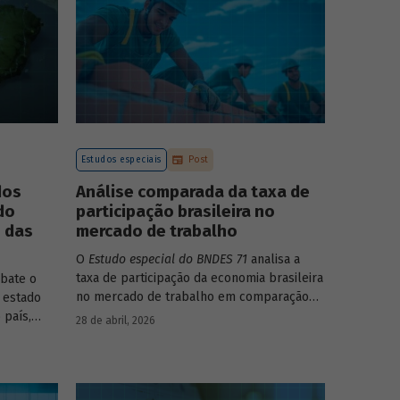
Estudos especiais
Post
dos
Análise comparada da taxa de
do
participação brasileira no
o das
mercado de trabalho
O
Estudo especial do BNDES 71
analisa a
taxa de participação da economia brasileira
bate o
no mercado de trabalho em comparação
 estado
com uma amostra de 15 países de
 país,
28 de abril, 2026
diferentes continentes e estruturas etárias
ncia e
e econômicas distintas.
u setor
da para os
ologia de