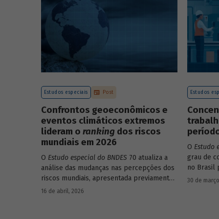
endividamento e alavancagem.
Estudos especiais
Post
Estudos esp
Confrontos geoeconômicos e
Concen
eventos climáticos extremos
trabalh
lideram o
ranking
dos riscos
período
mundiais em 2026
O
Estudo 
grau de c
O
Estudo especial do BNDES
70 atualiza a
no Brasil 
análise das mudanças nas percepções dos
educacion
riscos mundiais, apresentada previamente
30 de março
setores, e
na edição 54/2025, a partir dos relatórios
16 de abril, 2026
Global Risks Report (GRR) de 2023 a 2026,
que analisam as pesquisas de avaliação dos