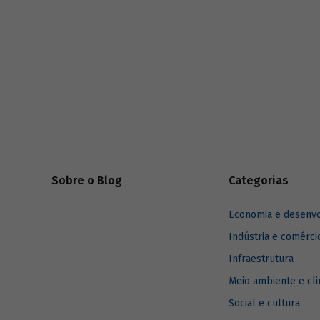
riscos mundiais para o ano em curso e para
dois e dez anos à frente.
Sobre o Blog
Categorias
Economia e desenv
Indústria e comérci
Infraestrutura
Meio ambiente e cl
Social e cultura