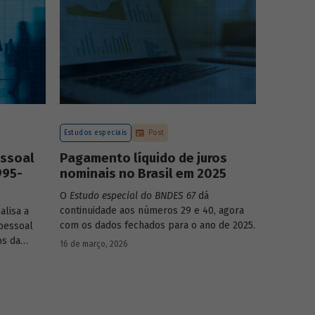
mo-produto
Estudos especiais
Post
essoal
Pagamento líquido de juros
995-
nominais no Brasil em 2025
O
Estudo especial do BNDES 67
dá
continuidade aos números 29 e 40, agora
alisa a
com os dados fechados para o ano de 2025.
pessoal
os da
16 de março, 2026
dinâmica
nças