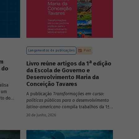
Lançamentos de publicações
Post
um
a
Livro reúne artigos da 1
edição
o do
da Escola de Governo e
Desenvolvimento Maria da
Conceição Tavares
lisa
 um
A publicação
Transformações em curso:
to do
políticas públicas para o desenvolvimento
o do Rio
latino-americano
compila trabalhos da 1ª
edição da Escola de Governo e
30 de junho, 2026
Desenvolvimento Maria da Conceição
Tavares.