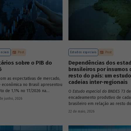
eciais
Post
Estudos especiais
Post
ários sobre o PIB do
Dependências dos esta
6
brasileiros por insumos 
resto do país: um estud
com as expectativas de mercado,
cadeias inter-regionais
de econômica no Brasil apresentou
to de 1,1% no 1T/2026 na
O
Estudo especial do BNDES
73 de
o com o trimestre
encadeamento produtivo de cada
de junho, 2026
nte anterior, na série ajustada
brasileiro em relação ao resto do
nte. Confira uma análise
analisando seu nível de dependê
22 de maio, 2026
 e uma previsão para os
quanto o estímulo a um estado o
 meses no
Estudo especial do
econômico pode gerar de deman
demais. Para isso usa uma metod