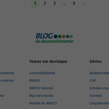
1
2
3
…
5
Temas em destaque
Séries
olvimento
Sustentabilidade
Biodiversida
o exterior
BNDES
COP
BNDES Setorial
Estudos esp
ima
Macroeconomia
Eventos
Revista do BNDES
Lançamentos