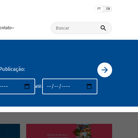
PT
EN
Buscar no site
ontato
Publicação:
até: