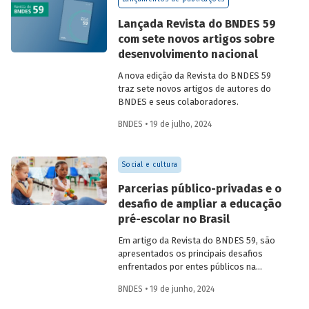
Confira uma prévia do texto e acesse o
artigo completo.
Lançada Revista do BNDES 59
com sete novos artigos sobre
desenvolvimento nacional
A nova edição da Revista do BNDES 59
traz sete novos artigos de autores do
BNDES e seus colaboradores.
BNDES • 19 de julho, 2024
Social e cultura
Parcerias público-privadas e o
desafio de ampliar a educação
pré-escolar no Brasil
Em artigo da Revista do BNDES 59, são
apresentados os principais desafios
enfrentados por entes públicos na
estruturação de PPPs de educação, bem
BNDES • 19 de junho, 2024
como aprendizados e possíveis soluções
para a adoção desses modelos com base