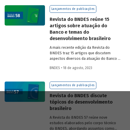
na experiência das equipes do BNDES.
Lançamentos de publicações
Revista do BNDES reúne 15
artigos sobre atuação do
Banco e temas do
desenvolvimento brasileiro
A mais recente edição da Revista do
BNDES traz 15 artigos que discutem
aspectos diversos da atuação do Banco e
exploram questões do desenvolvimento
BNDES • 18 de agosto, 2023
nacional.
Lançamentos de publicações
Revista do BNDES discute
tópicos do desenvolvimento
brasileiro
A Revista do BNDES 57 reúne nove
estudos elaborados pelo corpo técnico
do BNDES, abordando assuntos como