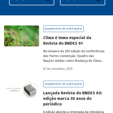
Lançamentos de publicações
Clima é tema especial da
Revista do BNDES 61
Na véspera da 30ª edição da Conferências
das Partes Convenção-Quadro das
Nações Unidas sobre Mudança do Clima
(COP30), em Belém, o BNDES lança a
07 de novembro, 2025
edição 61 da Revista do BNDES.
Lançamentos de publicações
Lançada Revista do BNDES 60:
edição marca 30 anos do
periódico
A edição aborda a retomada da relevância