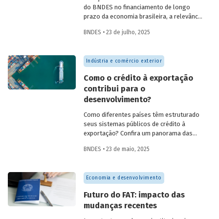
do BNDES no financiamento de longo
prazo da economia brasileira, a relevância
de fundos como FAT, Fundo Clima, Fundo
BNDES • 23 de julho, 2025
Amazônia e FGI para o desenvolvimento,
experiências internacionais de sistemas
públicos de crédito à exportação, o novo
Indústria e comércio exterior
protagonismo da política industrial, um
método para calcular prêmio de risco em
Como o crédito à exportação
projetos de infraestrutura e o controle
contribui para o
societário de companhias abertas por
desenvolvimento?
fundos de investimento no Brasil.
Como diferentes países têm estruturado
seus sistemas públicos de crédito à
exportação? Confira um panorama das
principais experiências internacionais e
BNDES • 23 de maio, 2025
entenda como esses sistemas
contribuem para o crescimento
econômico, a inovação e a inserção
Economia e desenvolvimento
competitiva no mercado global.
Futuro do FAT: impacto das
mudanças recentes