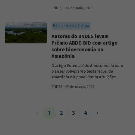
inovações no sistema financeiro, setor da
BNDES • 26 de maio, 2023
saúde no território da Amazônia Legal,
políticas públicas e custos do modelo de
empréstimo indireto do BNDES.
Meio ambiente e clima
Autores do BNDES levam
Prêmio ABDE-BID com artigo
sobre bioeconomia na
Amazônia
O artigo
Potencial da Bioeconomia para
o Desenvolvimento Sustentável da
Amazônia e o papel das Instituições
Financeiras de Desenvolvimento,
de
BNDES • 22 de março, 2023
Leonardo Pamplona, Nabil Kadri e Julio
Salarini, especialistas do BNDES, foi
premiado com primeiro lugar na categoria
“Financiamento ao desenvolvimento
sustentável, inclusivo e inovativo” do
1
2
3
4
Prêmio ABDE-BID de 2022. Saiba mais
sobre o estudo no vídeo gravado com o
autor Leonardo Pamplona.