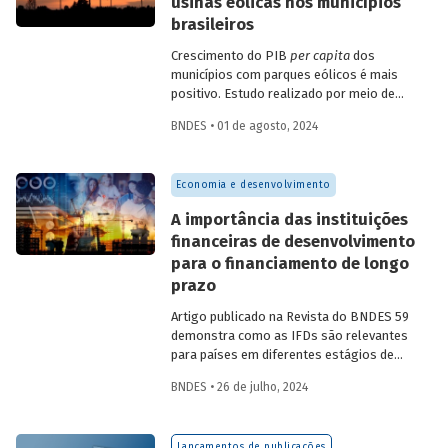
usinas eólicas nos municípios
brasileiros
Crescimento do PIB
per capita
dos
municípios com parques eólicos é mais
positivo. Estudo realizado por meio de
método de controle sintético, aponta
BNDES • 01 de agosto, 2024
resultados mais significativos dois a três
anos do início da construção, com
dispersão posterior.
Economia e desenvolvimento
A importância das instituições
financeiras de desenvolvimento
para o financiamento de longo
prazo
Artigo publicado na Revista do BNDES 59
demonstra como as IFDs são relevantes
para países em diferentes estágios de
desenvolvimento, tanto nos momentos
BNDES • 26 de julho, 2024
de estabilidade quanto nos de crise
econômica, contribuindo principalmente
para o desenvolvimento sustentável.
Lançamentos de publicações