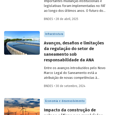
Importantes mudanças institucionais e
legislativas foram implementadas no FAT
ao longo dos últimos anos. O futuro do
FAT – e das atividades por ele beneficiadas
BNDES • 28 de abril, 2025
– depende do que será feito a partir delas.
Saiba mais no primeiro artigo da
Revista
do BNDES 60
.
Infraestrutura
Avanços, desafios e limitações
da regulação do setor de
saneamento sob
responsabilidade da ANA
Entre os avanços introduzidos pelo Novo
Marco Legal do Saneamento está a
atribuição de novas competências à
Agência Nacional de Águas e Saneamento
BNDES • 30 de setembro, 2024
Básico (ANA) para regularização do setor.
Artigo da Revista do BNDES 59 discute os
desafios desse percurso e a importância
Economia e desenvolvimento
de superá-los.
Impacto da construção de