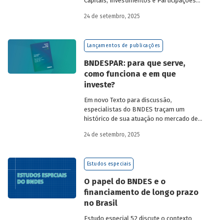
Capitais, Investimentos e Participações
do BNDES, e representantes de duas das
24 de setembro, 2025
novas empresas investidas pela
BNDESPAR – Vinicius Mazza, Diretor de
Finanças e Gente e Gestão da Santa Clara
Lançamentos de publicações
Agrociência Industrial, e Eduardo Couto,
CFO da Eve Air Mobility – sobre a
BNDESPAR: para que serve,
importância da atuação de bancos de
como funciona e em que
desenvolvimento no mercado de capitais,
investe?
a nova estratégia do BNDES e os planos
das investidas.
Em novo Texto para discussão,
especialistas do BNDES traçam um
histórico de sua atuação no mercado de
capitais, apontando a importância dessa
24 de setembro, 2025
atividade para o desenvolvimento e
explicando a nova estratégia de
investimentos da BNDESPAR.
Estudos especiais
O papel do BNDES e o
financiamento de longo prazo
no Brasil
Estudo especial 52 discute o contexto