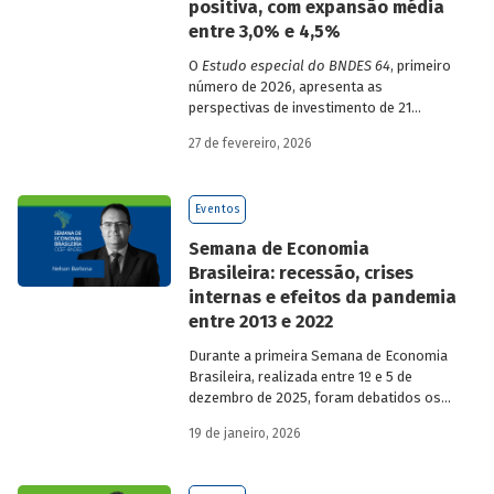
positiva, com expansão média
entre 3,0% e 4,5%
O
Estudo especial do BNDES 64
, primeiro
número de 2026, apresenta as
perspectivas de investimento de 21
setores da economia brasileira para o
27 de fevereiro, 2026
período de 2025 a 2029.
Eventos
Semana de Economia
Brasileira: recessão, crises
internas e efeitos da pandemia
entre 2013 e 2022
Durante a primeira Semana de Economia
Brasileira, realizada entre 1º e 5 de
dezembro de 2025, foram debatidos os
principais temas que marcaram a
19 de janeiro, 2026
economia do país nos últimos 40 anos,
com participação de acadêmicos e
economistas renomados.