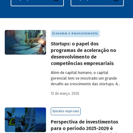
Economia e desenvolvimento
Startups
: o papel dos
programas de aceleração no
desenvolvimento de
competências empresariais
Além de capital humano, o capital
gerencial tem se mostrado um grande
desafio ao crescimento das
startups
. A
avaliação do BNDES Garagem demonstra
12 de março, 2026
como programas de aceleração têm
contribuído para a superação desse
desafio.
Estudos especiais
Perspectiva de investimentos
para o período 2025-2029 é