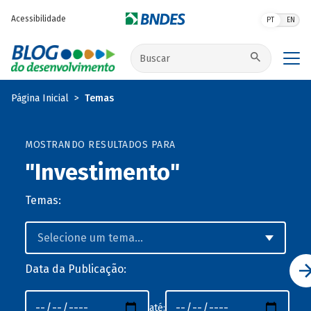
Pular para o conteúdo principal
Acessibilidade
PT
EN
Buscar no site
Página Inicial
Temas
MOSTRANDO RESULTADOS PARA
"Investimento"
Temas:
Data da Publicação:
até: