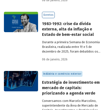
08 de janeiro, 2026
economia do país nos últimos 40 anos,
com participação de acadêmicos e
economistas renomados.
Eventos
1983-1992: crise da dívida
externa, alta da inflação e
Estado de bem-estar social
Durante a primeira Semana de Economia
Brasileira, realizada entre 1º e 5 de
dezembro de 2025, foram debatidos os
principais temas que marcaram a
06 de janeiro, 2026
economia do país nos últimos 40 anos,
com participação de acadêmicos e
economistas renomados.
Indústria e comércio exterior
Estratégia de investimento em
mercado de capitais:
priorizando a agenda verde
Conversamos com
Marcelo Marcolino,
superintendente da Área de Mercado de