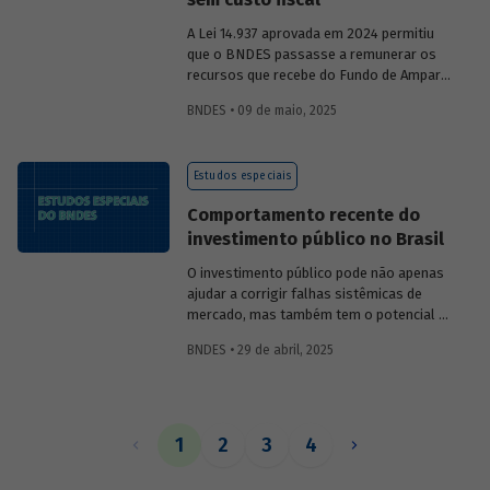
A Lei 14.937 aprovada em 2024 permitiu
que o BNDES passasse a remunerar os
recursos que recebe do Fundo de Amparo
ao Trabalhador (FAT) tanto pela Selic
BNDES • 09 de maio, 2025
quanto por taxas nominais prefixadas de
mercado. O
Estudo especial 47
analisa o
impacto dessa mudança na atratividade
Estudos especiais
do apoio do BNDES.
Comportamento recente do
investimento público no Brasil
O investimento público pode não apenas
ajudar a corrigir falhas sistêmicas de
mercado, mas também tem o potencial de
gerar externalidades positivas para a
BNDES • 29 de abril, 2025
economia, com efeitos multiplicadores e
aceleradores, bem como de coordenação.
O
Estudo especial do BNDES 46
dá um
panorama do comportamento agregado
do investi­mento público no Brasil nos
1
2
3
4
últimos anos, destacando sua
recuperação mais recente.