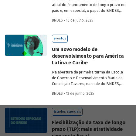
atual do financiamento de longo prazo no
país e, em especial, o papel do BNDES,
analisando seu posicionamento no
BNDES • 10 de julho, 2025
mercado de crédito e a evolução das
debêntures de infraestrutura no país.
Eventos
Um novo modelo de
desenvolvimento para América
Latina e Caribe
Na abertura da primeira turma da Escola
de Governo e Desenvolvimento Maria da
Conceição Tavares, na sede do BNDES,
Aloizio Mercadante, presidente do BNDES,
BNDES • 13 de junho, 2025
José Manuel Salazar-Xirinachs, Secretário
Executivo da Cepal e Esther Dweck,
Ministra de Gestão e Inovação para o
Estudos especiais
Setor Público debatarem um novo
modelo de desenvolvimento para a
Flexibilização da taxa de longo
região.
prazo (TLP): mais atratividade
sem custo fiscal