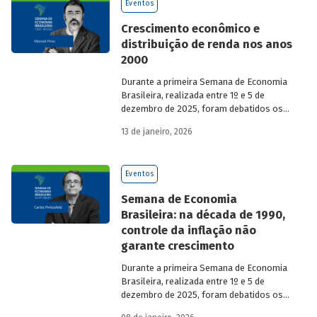
Eventos
Crescimento econômico e
distribuição de renda nos anos
2000
Durante a primeira Semana de Economia
Brasileira, realizada entre 1º e 5 de
dezembro de 2025, foram debatidos os
principais temas que marcaram a
13 de janeiro, 2026
economia do país nos últimos 40 anos,
com participação de acadêmicos e
economistas renomados.
Eventos
Semana de Economia
Brasileira: na década de 1990,
controle da inflação não
garante crescimento
Durante a primeira Semana de Economia
Brasileira, realizada entre 1º e 5 de
dezembro de 2025, foram debatidos os
principais temas que marcaram a