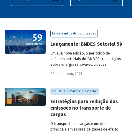
Lançamentos de publicações
Lançamento: BNDES Setorial 59
Em sua nova edição, o periódico de
análises setoriais do BNDES traz artigos
sobre energia renovável, cidades
resilientes, gestão de resíduos sólidos
08 de outubro, 2025
urbanos (RSU) e exportação.
Indústria e comércio exterior
Estratégias para redução das
emissões no transporte de
cargas
O transporte de cargas é um dos
principais emissores de gases de efeito