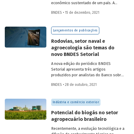
econômico sustentado de um país. A
partir da década de 1990, no Brasil, as
BNDES • 15 de dezembro, 2021
concessões rodoviárias começaram a ser
utilizadas para reduzir a despesa pública,
sem comprometer os investimentos no
Lançamentos de publicações
setor. Saiba mais sobre os diferentes
modelos de leilão adotados nas
Rodovias, setor naval e
concessões de rodovias realizadas no
agroecologia são temas do
país.
novo BNDES Setorial
A nova edição do periódico BNDES
Setorial apresenta três artigos
produzidos por analistas do Banco sobre
concessões rodoviárias, indústria naval e
BNDES • 28 de outubro, 2021
agroecologia, importantes áreas do
desenvolvimento brasileiro. Saiba mais
sobre os artigos e confira a publicação
Indústria e comércio exterior
completa.
Potencial do biogás no setor
agropecuário brasileiro
Recentemente, a evolução tecnológica e a