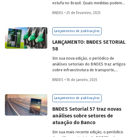
estufa no Brasil. Quais medidas podem
ser adotadas para reduzir seu impacto
BNDES • 25 de fevereiro, 2025
ambiental? Confira as estratégias que
podem tornar o setor mais sustentável.
Lançamentos de publicações
LANÇAMENTO: BNDES SETORIAL
58
Em sua nova edição, o periódico de
análises setoriais do BNDES traz artigos
sobre infraestrutura de transporte,
mobilidade urbana, combustíveis
BNDES • 16 de janeiro, 2025
sustentáveis, mercado de aeronaves,
saúde e agroindústria.
Lançamentos de publicações
BNDES Setorial 57 traz novas
análises sobre setores de
atuação do Banco
Em sua mais recente edição, o periódico