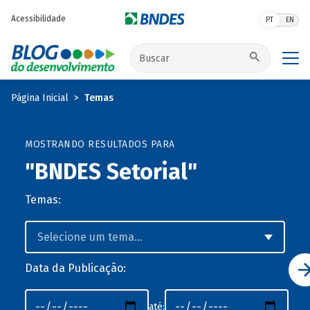
Pular para o conteúdo principal
Acessibilidade
PT
EN
Buscar no site
Página Inicial
Temas
MOSTRANDO RESULTADOS PARA
"BNDES Setorial"
Temas:
Data da Publicação:
até: