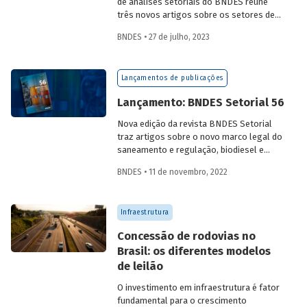
de análises setoriais do BNDES reúne
três novos artigos sobre os setores de
logística, agroindústria e aeroespaço e
BNDES • 27 de julho, 2023
defesa. Saiba mais e acesse os estudos
da edição 57.
Lançamentos de publicações
Lançamento: BNDES Setorial 56
Nova edição da revista BNDES Setorial
traz artigos sobre o novo marco legal do
saneamento e regulação, biodiesel e
diesel verde no Brasil, e o papel do
BNDES • 11 de novembro, 2022
leasing
de aeronaves no setor de
aviação.
Infraestrutura
Concessão de rodovias no
Brasil: os diferentes modelos
de leilão
O investimento em infraestrutura é fator
fundamental para o crescimento