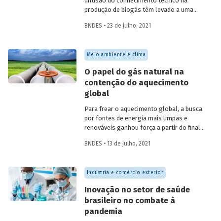
difusão do conhecimento técnico na
produção de biogás têm levado a uma
rápida expansão no número de plantas
BNDES • 23 de julho, 2021
em operação e no volume produzido no
país. Esse crescimento, contudo, ainda é
tímido diante do potencial de geração que
Meio ambiente e clima
um país com um agronegócio tão
desenvolvido pode atingir. Entenda como
O papel do gás natural na
resíduos e efluentes das diferentes
contenção do aquecimento
atividades agropecuárias podem
global
contribuir para ampliar a geração de
biogás no setor.
Para frear o aquecimento global, a busca
por fontes de energia mais limpas e
renováveis ganhou força a partir do final
do século XX, contribuindo para o esforço
BNDES • 13 de julho, 2021
mundial de redução das emissões de CO
.
2
Em um contexto em que a demanda
energética segue crescendo, o gás
Indústria e comércio exterior
natural desponta como combustível
capaz de apoiar a transição para a
Inovação no setor de saúde
economia de baixo carbono, aproveitando
brasileiro no combate à
a infraestrutura já existente com menor
pandemia
impacto ambiental do que outros