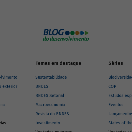
o Brasil cumpra os objetivos
no âmbito do novo Marco Global
idade Biológica de Kunming-
 em especial aqueles
idos na Estratégia e Plano de
onal para Biodiversidade.
Temas em destaque
Séries
olvimento
Sustentabilidade
Biodiversida
o exterior
BNDES
COP
BNDES Setorial
Estudos esp
ima
Macroeconomia
Eventos
Revista do BNDES
Lançamentos
rias
Investimento
States of th