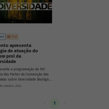
dade
Post
nto apresenta
gia de atuação do
em prol da
ersidade
urante a programação da 16ª
ia das Partes da Convenção das
idas sobre Diversidade Biológica
 que está acontecendo em Cali, na
de outubro, 2024
 a publicação
Biodiversidade –
so do BNDES com a natureza
niciativas do Banco voltadas ao
1
tuação do BNDES busca colaborar