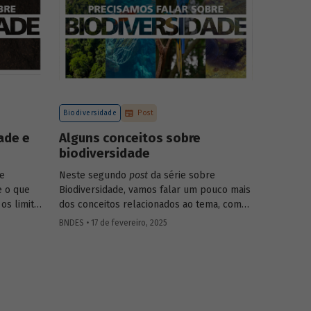
Biodiversidade
Post
ade e
Alguns conceitos sobre
biodiversidade
re
Neste segundo
post
da série sobre
e o que
Biodiversidade, vamos falar um pouco mais
 os limites
dos conceitos relacionados ao tema, como
natureza, bioma, serviços ecossistêmicos,
BNDES • 17 de fevereiro, 2025
entre outros.