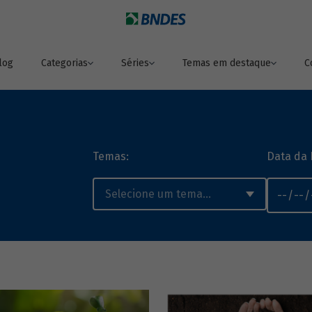
log
Categorias
Séries
Temas em destaque
C
Temas:
Data da 