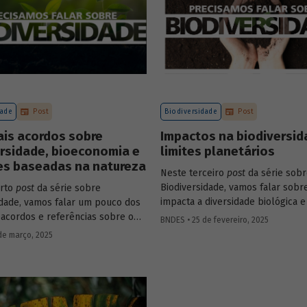
dade
Post
Biodiversidade
Post
ais acordos sobre
Impactos na biodiversid
rsidade, bioeconomia e
limites planetários
es baseadas na natureza
Neste terceiro
post
da série sob
Biodiversidade,
vamos falar sobr
arto
post
da série sobre
impacta a diversidade biológica e
idade, vamos falar um pouco dos
planetários.
 acordos e referências sobre o
BNDES • 25 de fevereiro, 2025
 como das oportunidades da
de março, 2025
ia e das soluções baseadas na