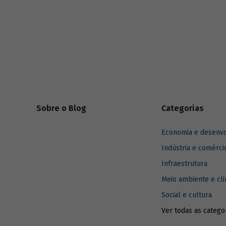
para que 
firmados 
da Divers
Montreal,
estabelec
Ação Naci
Sobre o Blog
Categorias
Economia e desenv
Indústria e comérci
Infraestrutura
Meio ambiente e cl
Social e cultura
Ver todas as catego