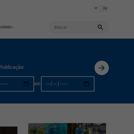
PT
EN
Buscar no site
ontato
Publicação:
até: