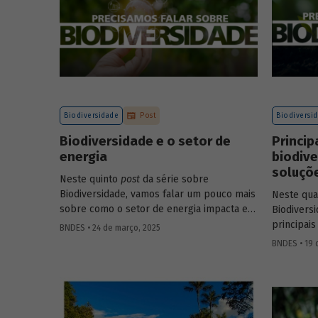
Biodiversidade
Post
Biodiversi
Biodiversidade e o setor de
Princip
energia
biodive
soluçõ
Neste quinto
post
da série sobre
Biodiversidade, vamos falar um pouco mais
Neste qu
sobre como o setor de energia impacta e
Biodivers
depende da natureza.
principais
BNDES • 24 de março, 2025
tema, bem
BNDES • 19 
bioeconom
natureza.