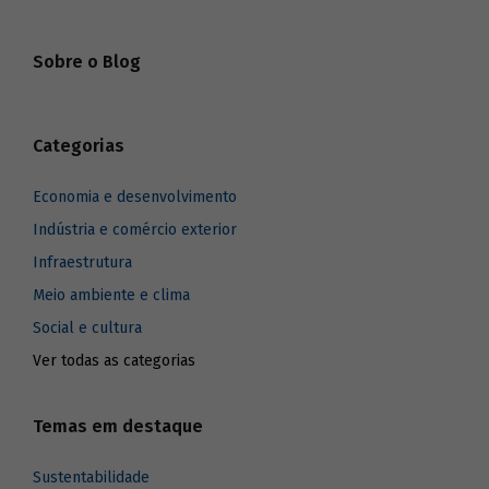
pagamento e ao serviço da dívida externa
(SIMONSEN, 1976) e, a partir da década de
1990, possibilitar a inserção internacional
Sobre o Blog
competitiva das empresas brasileiras.
Sendo assim, o arcabouço e os
procedimentos do sistema de apoio
sempre estiveram voltados para cumprir
Categorias
tais objetivos.
Economia e desenvolvimento
Indústria e comércio exterior
Infraestrutura
Meio ambiente e clima
Social e cultura
Ver todas as categorias
Temas em destaque
Sustentabilidade