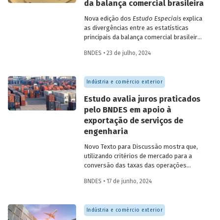
da balança comercial brasileira
Nova edição dos
Estudo Especiais
explica
as divergências entre as estatísticas
principais da balança comercial brasileira
e identifica as mudanças recentes que
BNDES • 23 de julho, 2024
apontam para uma reaproximação do
resultado das duas metodologias
principais
Indústria e comércio exterior
Estudo avalia juros praticados
pelo BNDES em apoio à
exportação de serviços de
engenharia
Novo Texto para Discussão mostra que,
utilizando critérios de mercado para a
conversão das taxas das operações
(denominadas em dólar) em taxas
BNDES • 17 de junho, 2024
equivalentes em reais, os juros cobrados
pelo Banco foram bem superiores à TJLP
e estiveram em linha com a taxa Selic –
Indústria e comércio exterior
em média, superando-a.