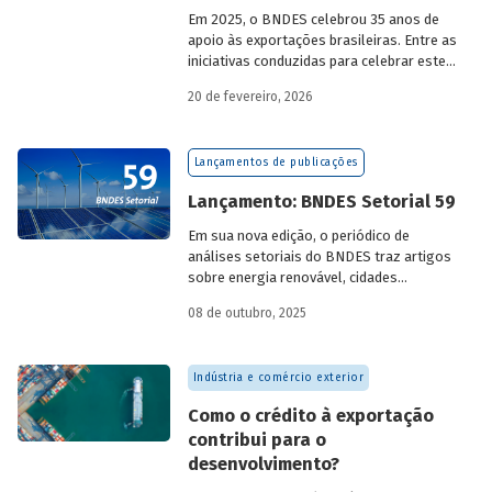
Em 2025, o BNDES celebrou 35 anos de
apoio às exportações brasileiras. Entre as
iniciativas conduzidas para celebrar este
marco, relevante tanto para a instituição
20 de fevereiro, 2026
quanto para a história do
desenvolvimento econômico e social do
Brasil, está o lançamento da publicação
Lançamentos de publicações
“BNDES Exim: 35 anos de apoio às
exportações brasileiras”.
Lançamento: BNDES Setorial 59
Em sua nova edição, o periódico de
análises setoriais do BNDES traz artigos
sobre energia renovável, cidades
resilientes, gestão de resíduos sólidos
08 de outubro, 2025
urbanos (RSU) e exportação.
Indústria e comércio exterior
Como o crédito à exportação
contribui para o
desenvolvimento?