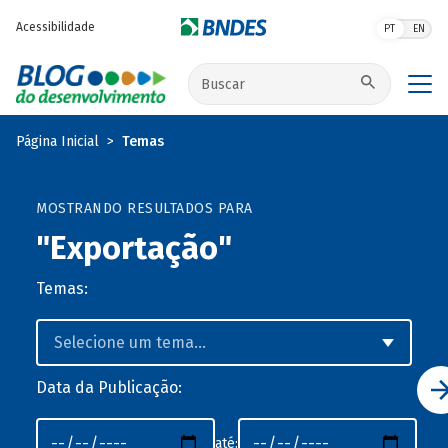
Pular para o conteúdo principal
Acessibilidade
PT
EN
Buscar no site
Página Inicial
Temas
MOSTRANDO RESULTADOS PARA
"Exportação"
Temas:
Data da Publicação:
até: