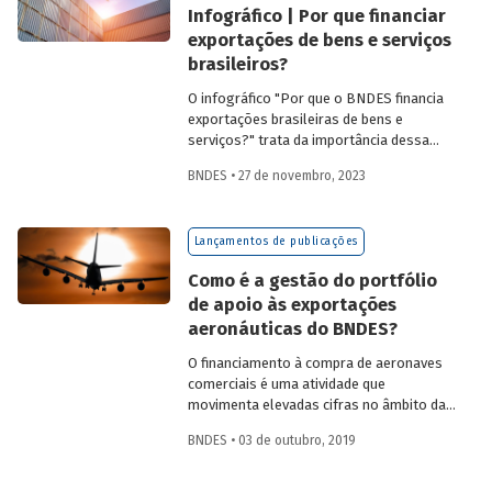
Infográfico | Por que financiar
exportações de bens e serviços
brasileiros?
O infográfico "Por que o BNDES financia
exportações brasileiras de bens e
serviços?" trata da importância dessa
atividade, explica por que países contam
BNDES • 27 de novembro, 2023
com sistemas públicos de apoio à
exportação e apresenta dados e fatos
sobre a atuação do Banco.
Lançamentos de publicações
Como é a gestão do portfólio
de apoio às exportações
aeronáuticas do BNDES?
O financiamento à compra de aeronaves
comerciais é uma atividade que
movimenta elevadas cifras no âmbito das
finanças internacionais. Em 2016, foram
BNDES • 03 de outubro, 2019
entregues 1.640 aeronaves novas no
mercado global pelos principais
fabricantes com um total de US$ 113.458