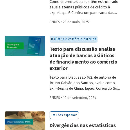
Como diferentes países têm estruturado
seus sistemas públicos de crédito à
exportação? Confira um panorama das
principais experiências internacionais e
BNDES • 23 de maio, 2025
entenda como esses sistemas
contribuem para o crescimento
econômico, a inovação e a inserção
Indústria e comércio exterior
competitiva no mercado global.
Texto para discussão analisa
atuação de bancos asiáticos
de financiamento ao comércio
exterior
Texto para Discussão 162, de autoria de
Bruno Galvão dos Santos, avalia como
eximbanks
de China, Japão, Coreia do Sul,
Índia, Taiwan, Malásia, Tailândia e Turquia
BNDES • 10 de setembro, 2024
conciliam sustentabilidade financeira com
a meta de oferecer créditos a custos
reduzidos, apresentando seus históricos,
Estudos especiais
discutindo seus custos e suas fontes de
financiamento e descrevendo seus
Divergências nas estatísticas
produtos e focos de atuação.