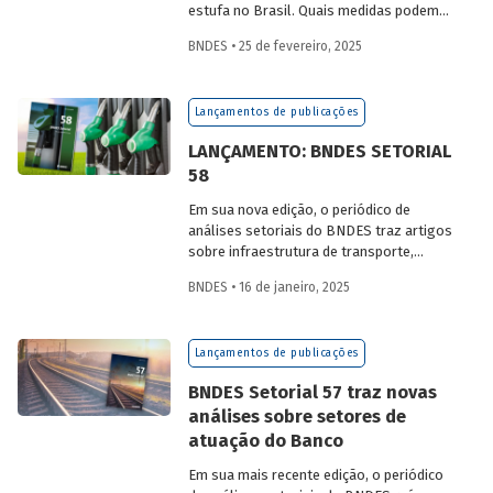
estufa no Brasil. Quais medidas podem
ser adotadas para reduzir seu impacto
BNDES • 25 de fevereiro, 2025
ambiental? Confira as estratégias que
podem tornar o setor mais sustentável.
Lançamentos de publicações
LANÇAMENTO: BNDES SETORIAL
58
Em sua nova edição, o periódico de
análises setoriais do BNDES traz artigos
sobre infraestrutura de transporte,
mobilidade urbana, combustíveis
BNDES • 16 de janeiro, 2025
sustentáveis, mercado de aeronaves,
saúde e agroindústria.
Lançamentos de publicações
BNDES Setorial 57 traz novas
análises sobre setores de
atuação do Banco
Em sua mais recente edição, o periódico