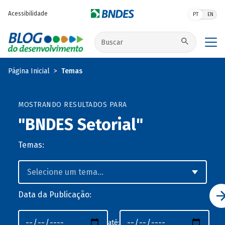
Pular para o conteúdo principal
Acessibilidade
PT
EN
Buscar no site
Página Inicial
Temas
MOSTRANDO RESULTADOS PARA
"BNDES Setorial"
Temas:
Data da Publicação:
até: