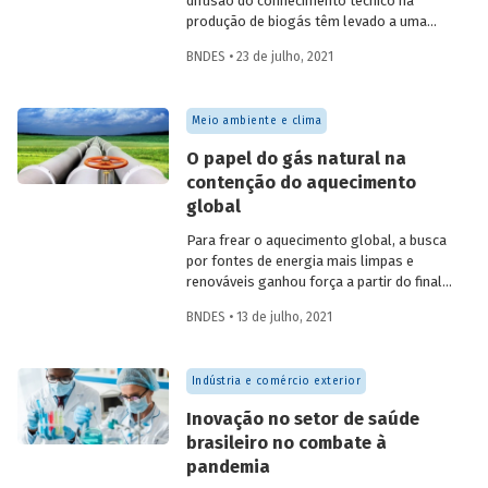
difusão do conhecimento técnico na
produção de biogás têm levado a uma
rápida expansão no número de plantas
BNDES • 23 de julho, 2021
em operação e no volume produzido no
país. Esse crescimento, contudo, ainda é
tímido diante do potencial de geração que
Meio ambiente e clima
um país com um agronegócio tão
desenvolvido pode atingir. Entenda como
O papel do gás natural na
resíduos e efluentes das diferentes
contenção do aquecimento
atividades agropecuárias podem
global
contribuir para ampliar a geração de
biogás no setor.
Para frear o aquecimento global, a busca
por fontes de energia mais limpas e
renováveis ganhou força a partir do final
do século XX, contribuindo para o esforço
BNDES • 13 de julho, 2021
mundial de redução das emissões de CO
.
2
Em um contexto em que a demanda
energética segue crescendo, o gás
Indústria e comércio exterior
natural desponta como combustível
capaz de apoiar a transição para a
Inovação no setor de saúde
economia de baixo carbono, aproveitando
brasileiro no combate à
a infraestrutura já existente com menor
pandemia
impacto ambiental do que outros