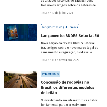
de análises setoriais do BNDES reúne
três novos artigos sobre os setores de
logística, agroindústria e aeroespaço e
BNDES • 27 de julho, 2023
defesa. Saiba mais e acesse os estudos
da edição 57.
Lançamentos de publicações
Lançamento: BNDES Setorial 56
Nova edição da revista BNDES Setorial
traz artigos sobre o novo marco legal do
saneamento e regulação, biodiesel e
diesel verde no Brasil, e o papel do
BNDES • 11 de novembro, 2022
leasing
de aeronaves no setor de
aviação.
Infraestrutura
Concessão de rodovias no
Brasil: os diferentes modelos
de leilão
O investimento em infraestrutura é fator
fundamental para o crescimento