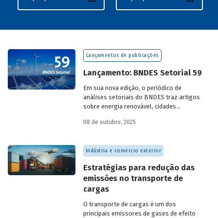
Lançamentos de publicações
Lançamento: BNDES Setorial 59
Em sua nova edição, o periódico de
análises setoriais do BNDES traz artigos
sobre energia renovável, cidades
resilientes, gestão de resíduos sólidos
08 de outubro, 2025
urbanos (RSU) e exportação.
Indústria e comércio exterior
Estratégias para redução das
emissões no transporte de
cargas
O transporte de cargas é um dos
principais emissores de gases de efeito