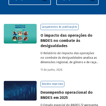
Lançamentos de publicações
O impacto das operações do
BNDES no combate às
desigualdades
O
Relatório de impacto das operações
no combate às desigualdades
analisa as
dimensões regional, de gênero e de raça,
que contribuem para a elevada
11 de junho, 2026
desigualdade de renda no Brasil, no
contexto das operações de crédito do
BNDES.
Estudos especiais
Desempenho operacional do
BNDES em 2025
O
Estudo especial do BNDES 72
apresenta