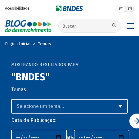
Pular para o conteúdo principal
Acessibilidade
PT
EN
Buscar no site
Página Inicial
Temas
MOSTRANDO RESULTADOS PARA
"BNDES"
Temas:
Data da Publicação:
até: