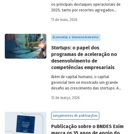
os principais destaques operacionais de
2025, tanto por recortes agregados
quanto em relação a atuações mais
11 de maio, 2026
específicas do Banco.
Economia e desenvolvimento
Startups
: o papel dos
programas de aceleração no
desenvolvimento de
competências empresariais
Além de capital humano, o capital
gerencial tem se mostrado um grande
desafio ao crescimento das
startups
. A
avaliação do BNDES Garagem demonstra
12 de março, 2026
como programas de aceleração têm
contribuído para a superação desse
desafio.
Lançamentos de publicações
Publicação sobre o BNDES Exim
marca os 35 anos de apoio do