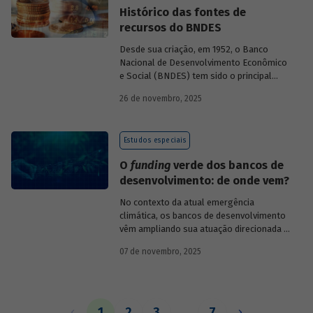
Histórico das fontes de
recursos do BNDES
Desde sua criação, em 1952, o Banco
Nacional de Desenvolvimento Econômico
e Social (BNDES) tem sido o principal
financiador do desenvolvimento
26 de novembro, 2025
brasileiro, ocupando um espaço central
na economia do país, principalmente em
momentos de crise, como as de 2008 e
Estudos especiais
da Covid-19, e no combate à emergência
climática. Para exercer esse papel, no
O
funding
verde dos bancos de
entanto, são necessárias sólidas fontes
desenvolvimento: de onde vem?
de recursos.
No contexto da atual emergência
climática, os bancos de desenvolvimento
vêm ampliando sua atuação direcionada à
descarbonização e preservação ambiental
07 de novembro, 2025
e, consequentemente, buscado novas
fontes de recursos para esse fim. O
Estudo especial do BNDES 61
analisa de
onde vem o
funding
verde dos principais
bancos de desenvolvimento, comparando
1
2
3
…
7