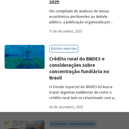
2025
Um compilado de análises de temas
econômicos pertinentes ao debate
público, a publicação organizada por
Gilberto Borça e José Antônio Pereira de
11 de dezembro, 2025
Souza, economistas do BNDES, reúne 25
textos da série
Estudos especiais do
BNDES
divulgados ao longo de 2025.
Estudos especiais
Crédito rural do BNDES e
considerações sobre
concentração fundiária no
Brasil
O
Estudo especial do BNDES 62
busca
trazer algumas evidências de como o
crédito rural tem se relacionado com a
concentração de terras no país e qual o
04 de dezembro, 2025
papel desempenhado pelo BNDES.
Economia e desenvolvimento