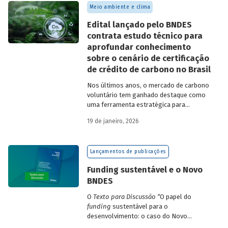
Meio ambiente e clima
Edital lançado pelo BNDES
contrata estudo técnico para
aprofundar conhecimento
sobre o cenário de certificação
de crédito de carbono no Brasil
Nos últimos anos, o mercado de carbono
voluntário tem ganhado destaque como
uma ferramenta estratégica para
empresas que buscam reduzir sua pegada
19 de janeiro, 2026
de carbono e demonstrar compromisso
climático.
Lançamentos de publicações
Funding sustentável e o Novo
BNDES
O
Texto para Discussão
“
O papel do
funding
sustentável para o
desenvolvimento: o caso do Novo
BNDES
”
, de autoria de João Emboava Vaz,