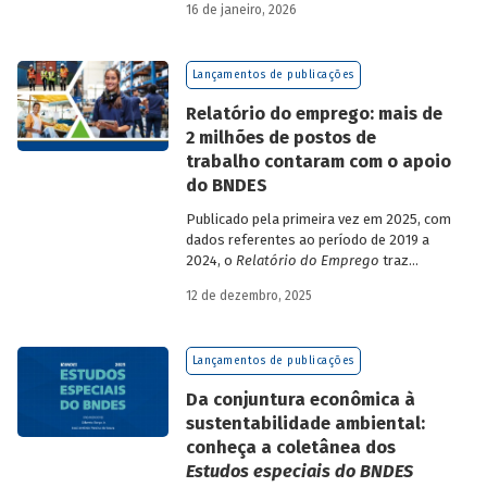
16 de janeiro, 2026
analisa a estratégia de diversificação das
fontes de recursos adotada pelo BNDES
diante dos atuais desafios de
Lançamentos de publicações
sustentabilidade social, ambiental e
climática.
Relatório do emprego: mais de
2 milhões de postos de
trabalho contaram com o apoio
do BNDES
Publicado pela primeira vez em 2025, com
dados referentes ao período de 2019 a
2024, o
Relatório do Emprego
traz
resultados relativos às contribuições da
12 de dezembro, 2025
atuação do Banco sobre o mercado de
trabalho, especificamente sobre os
empregos da economia.
Lançamentos de publicações
Da conjuntura econômica à
sustentabilidade ambiental:
conheça a coletânea dos
Estudos especiais do BNDES