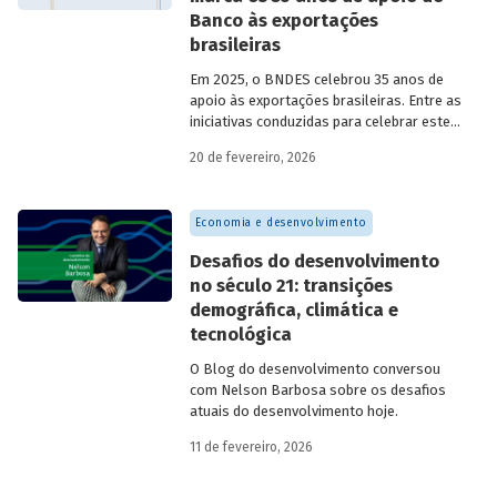
Banco às exportações
brasileiras
Em 2025, o BNDES celebrou 35 anos de
apoio às exportações brasileiras. Entre as
iniciativas conduzidas para celebrar este
marco, relevante tanto para a instituição
20 de fevereiro, 2026
quanto para a história do
desenvolvimento econômico e social do
Brasil, está o lançamento da publicação
Economia e desenvolvimento
“BNDES Exim: 35 anos de apoio às
exportações brasileiras”.
Desafios do desenvolvimento
no século 21: transições
demográfica, climática e
tecnológica
O Blog do desenvolvimento conversou
com Nelson Barbosa sobre os desafios
atuais do desenvolvimento hoje.
11 de fevereiro, 2026