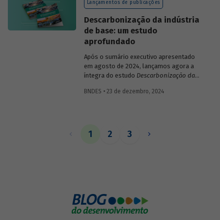
Lançamentos de publicações
Descarbonização da indústria
de base: um estudo
aprofundado
Após o sumário executivo apresentado
em agosto de 2024, lançamos agora a
íntegra do estudo
Descarbonização da
Indústria de Base
, com panorama
BNDES • 23 de dezembro, 2024
abrangente de cada setor da indústria de
base, cenários climáticos para a
economia brasileira e as políticas
públicas necessárias para alcançá-los,
potenciais contribuições da indústria de
1
2
3
base para uma economia de baixo
carbono e estratégias transversais de
descarbonização, aplicáveis a seus
diversos setores.