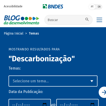
Pular para o conteúdo principal
Acessibilidade
PT
EN
Buscar no site
Página Inicial
Temas
MOSTRANDO RESULTADOS PARA
"Descarbonização"
Temas:
Data da Publicação:
até: