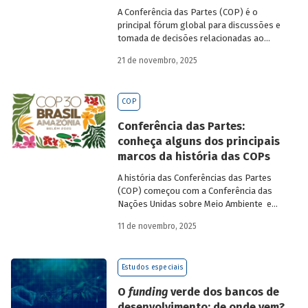
A Conferência das Partes (COP) é o
principal fórum global para discussões e
tomada de decisões relacionadas ao
enfrentamento da crise climática. Tendo
21 de novembro, 2025
em vista a urgência cada vez maior do
tema, o principal objetivo é garantir que
as discussões das mesas de negociações
COP
saiam do discurso e resultem em
compromissos, planos de ações e metas,
Conferência das Partes:
com prazos e recursos definidos.
conheça alguns dos principais
marcos da história das COPs
A história das Conferências das Partes
(COP) começou com a Conferência das
Nações Unidas sobre Meio Ambiente e
Desenvolvimento (Unced, do inglês
11 de novembro, 2025
United Nations Conference on
Environment and Development), que
aconteceu no Rio de Janeiro, em 1992, e
Estudos especiais
ficou conhecida como Rio-92 ou Cúpula da
Terra. Na ocasião, representantes de 179
O
funding
verde dos bancos de
países – líderes políticos, diplomatas,
desenvolvimento: de onde vem?