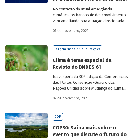
cientistas, jornalistas e organizações da
sociedade civil – discutiram o impacto das
No contexto da atual emergência
atividades socioeconômicas para o meio
climática, os bancos de desenvolvimento
ambiente. Como principal resultado, os
vêm ampliando sua atuação direcionada à
países participantes reconheceram os
descarbonização e preservação ambiental
graves riscos de um modelo
07 de novembro, 2025
e, consequentemente, buscado novas
socioeconômico predatório e excludente.
fontes de recursos para esse fim. O
Estudo especial do BNDES 61
analisa de
Lançamentos de publicações
onde vem o
funding
verde dos principais
bancos de desenvolvimento, comparando
Clima é tema especial da
o BNDES aos seus pares.
Revista do BNDES 61
Na véspera da 30ª edição da Conferências
das Partes Convenção-Quadro das
Nações Unidas sobre Mudança do Clima
(COP30), em Belém, o BNDES lança a
07 de novembro, 2025
edição 61 da Revista do BNDES.
COP
COP30: Saiba mais sobre o
evento que discute o futuro do