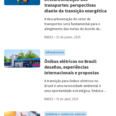
contribuições da sociedade civil,
transportes: perspectivas
especialistas e entidades do setor
diante da transição energética
visando avaliar os desafios e
oportunidades desse mercado. Conheça
A descarbonização do setor de
os resultados.
transportes será fundamental para o
atingimento das metas do Acordo de
Paris. A recém-lançada publicação
BNDES • 23 de junho, 2025
Descarbonização dos transportes –
Perspectivas diante da transição
energética
aborda os desafios e
Infraestrutura
oportunidades para os setores
automotivo, de minerais críticos, de
Ônibus elétricos no Brasil:
biocombustíveis, de logística e de
desafios, experiências
mobilidade urbana nesse contexto, em
internacionais e propostas
uma discussão que engloba
infraestrutura, neoindustrialização e
A transição para ônibus elétricos no
economia de baixo carbono
Brasil é uma necessidade ambiental e
simultaneamente.
uma oportunidade estratégica. Embora os
desafios sejam significativos,
BNDES • 15 de abril, 2025
experiências internacionais comprovam
que soluções inovadoras e políticas
públicas robustas podem acelerar essa
Indústria e comércio exterior
transformação.