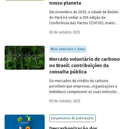
nosso planeta
Em novembro de 2025, a cidade de Belém
do Pará irá sediar a 30ª edição da
Conferência das Partes (COP30), maior
evento organizado pela Organização das
20 de outubro, 2025
Nações Unidas (ONU) para discussões e
negociações sobre as mudanças
climáticas no mundo.
Meio ambiente e clima
Mercado voluntário de carbono
no Brasil: contribuições da
consulta pública
Os mercados de crédito de carbono
permitem que empresas, organizações e
indivíduos compensem as suas emissões
a partir da compra de créditos gerados
09 de outubro, 2025
por projetos de redução de emissões
e/ou de captura de carbono. O BNDES e o
MMA realizaram uma consulta pública
Lançamentos de publicações
sobre a certificação de carbono no
mercado voluntário do Brasil e reuniram
Descarbonização dos