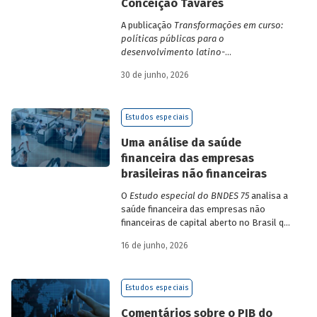
Conceição Tavares
A publicação
Transformações em curso:
políticas públicas para o
desenvolvimento latino-
americano
compila trabalhos da 1ª edição
30 de junho, 2026
da Escola de Governo e Desenvolvimento
Maria da Conceição Tavares.
Estudos especiais
Uma análise da saúde
financeira das empresas
brasileiras não financeiras
O
Estudo especial do BNDES 75
analisa a
saúde financeira das empresas não
financeiras de capital aberto no Brasil que
apresentaram negociação em bolsa de
16 de junho, 2026
valores. Para isso, parte de uma amostra
de 265 empresas – excluindo-se o setor
de finanças e seguros – e de quatro
Estudos especiais
dimensões: lucratividade, solvência,
endividamento e alavancagem.
Comentários sobre o PIB do