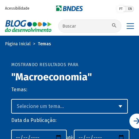
Pular para o conteúdo principal
Acessibilidade
PT
EN
Buscar no site
Página Inicial
Temas
MOSTRANDO RESULTADOS PARA
"Macroeconomia"
Temas:
Data da Publicação:
até: