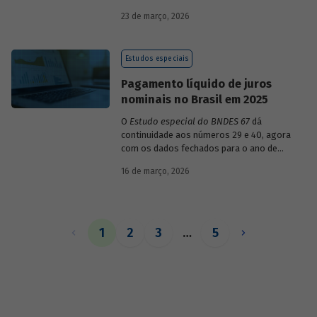
década de 1990, destacando sua dinâmica
23 de março, 2026
durante esse período e as mudanças
recentes em sua composição.
Estudos especiais
Pagamento líquido de juros
nominais no Brasil em 2025
O
Estudo especial do BNDES 67
dá
continuidade aos números 29 e 40, agora
com os dados fechados para o ano de
2025.
16 de março, 2026
1
2
3
…
5