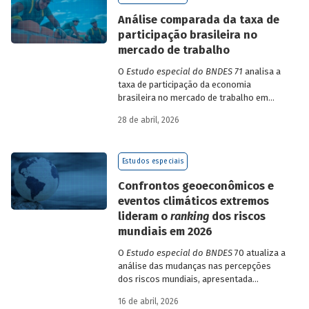
de insumo-produto estaduais.
Análise comparada da taxa de
participação brasileira no
mercado de trabalho
O
Estudo especial do BNDES 71
analisa a
taxa de participação da economia
brasileira no mercado de trabalho em
comparação com uma amostra de 15
28 de abril, 2026
países de diferentes continentes e
estruturas etárias e econômicas
distintas.
Estudos especiais
Confrontos geoeconômicos e
eventos climáticos extremos
lideram o
ranking
dos riscos
mundiais em 2026
O
Estudo especial do BNDES
70 atualiza a
análise das mudanças nas percepções
dos riscos mundiais, apresentada
previamente na edição 54/2025, a partir
16 de abril, 2026
dos relatórios Global Risks Report (GRR)