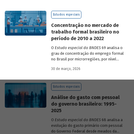
de 2023 a 2026, que analisam as
pesquisas de avaliação dos riscos
Estudos especiais
mundiais para o ano em curso e para dois
e dez anos à frente.
Concentração no mercado de
trabalho formal brasileiro no
período de 2010 a 2022
O
Estudo especial do BNDES
69 analisa o
grau de concentração do emprego formal
no Brasil por microrregiões, por nível
educacional dos trabalhadores e por
30 de março, 2026
setores, entre 2010 e 2022.
Estudos especiais
Análise do gasto com pessoal
do governo brasileiro: 1995-
2025
O
Estudo especial do BNDES
68 analisa a
evolução do gasto primário com pessoal
do Governo Federal desde meados da