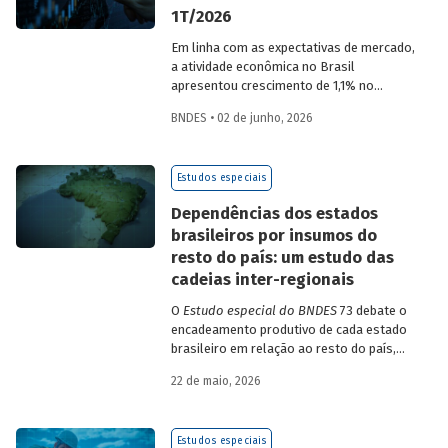
1T/2026
Em linha com as expectativas de mercado,
a atividade econômica no Brasil
apresentou crescimento de 1,1% no
1T/2026 na comparação com o trimestre
BNDES • 02 de junho, 2026
imediatamente anterior, na série ajustada
sazonalmente. Confira uma análise
detalhada e uma previsão para os
Estudos especiais
próximos meses no
Estudo especial do
BNDES 74.
Dependências dos estados
brasileiros por insumos do
resto do país: um estudo das
cadeias inter-regionais
O
Estudo especial do BNDES
73 debate o
encadeamento produtivo de cada estado
brasileiro em relação ao resto do país,
analisando seu nível de dependência e
22 de maio, 2026
quanto o estímulo a um estado ou setor
econômico pode gerar de demanda para
os demais. Para isso usa uma
Estudos especiais
metodologia de construção de matrizes