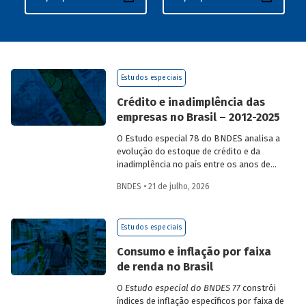
Estudos especiais
Crédito e inadimplência das
empresas no Brasil – 2012-2025
O Estudo especial 78 do BNDES analisa a
evolução do estoque de crédito e da
inadimplência no país entre os anos de
2012 e 2025, explorando dois recortes
BNDES • 21 de julho, 2026
analíticos complementares: o porte da
empresa e o setor de atividade
econômica.
Estudos especiais
Consumo e inflação por faixa
de renda no Brasil
O
Estudo especial do BNDES 77
constrói
índices de inflação específicos por faixa de