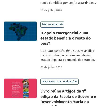
renda domiciliar
per capita
a partir das
estruturas de consumo da POF 2017-2018
10 de julho, 2026
associadas às variações de preços dos
itens que compõem o IPCA. Emprega
ainda os microdados da Pnad Contínua
Estudos especiais
para analisar a evolução da renda dos
decis durante o período.
O apoio emergencial a um
estado beneficia o resto do
país?
O
Estudo especial do BNDES 76
analisa
como um choque no consumo de um
estado impacta a demanda do resto do
país, usando como exemplo o caso do Rio
03 de julho, 2026
Grande do Sul.
Lançamentos de publicações
a
Livro reúne artigos da 1
edição da Escola de Governo e
Desenvolvimento Maria da