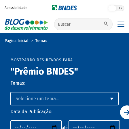
Pular para o conteúdo principal
Acessibilidade
PT
EN
Buscar no site
Página Inicial
Temas
MOSTRANDO RESULTADOS PARA
"Prêmio BNDES"
Temas:
Data da Publicação:
até: