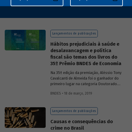
Lançamentos de publicações
Hábitos prejudiciais à saúde e
desalavancagem e política
fiscal são temas dos livros do
35º Prêmio BNDES de Economia
Na 35ª edição da premiação, Aléssio Tony
Cavalcanti de Almeida foi o ganhador do
primeiro lugar na categoria Doutorado.
Sua tese
Hábitos prejudiciais à saúde:
BNDES • 18 de março, 2019
demanda e seus efeitos no atraso escolar
e no mercado de trabalho
, apresentada
ao Programa de Pós-graduação em
Lançamentos de publicações
Economia da Universidade Federal da
Paraíba, traz três ensaios sobre o tema.
Causas e consequências do
O primeiro analisa a demanda das
crime no Brasil
famílias brasileiras por bebidas