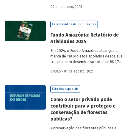
a partir da compra de créditos gerados
09 de outubro, 2025
por projetos de redução de emissões
e/ou de captura de carbono. O BNDES e o
MMA realizaram uma consulta pública
Lançamentos de publicações
sobre a certificação de carbono no
mercado voluntário do Brasil e reuniram
Fundo Amazônia: Relatório de
contribuições da sociedade civil,
Atividades 2024
especialistas e entidades do setor
visando avaliar os desafios e
Em 2024, o Fundo Amazônia alcançou a
oportunidades desse mercado. Conheça
marca de 119 projetos apoiados desde sua
os resultados.
criação, com desembolso total de R$ 1,76
bilhão. Informações detalhadas sobre
BNDES • 01 de agosto, 2025
sua atuação e os projetos estão reunidas
no relatório 2024.
Estudos especiais
Como o setor privado pode
contribuir para a proteção e
conservação de florestas
públicas?
A preservação das florestas públicas e