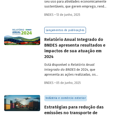
seu uso para atividades economicamente
sustentáveis, que gerem emprego, renda
e desenvolvimento para a população que
BNDES • 13 de junho, 2025
vive nessas regiões, não são excludentes.
O
Estudo Especial do BNDES 50
trata do
desafio para a gestão e preservação das
Lançamentos de publicações
florestas e da possibilidade de utilização
de instrumentos de parceria com o setor
Relatório Anual Integrado do
privado para viabilizar o desenvolvimento
BNDES apresenta resultados e
sustentável nessas regiões.
impactos de sua atuação em
2024
Está disponível o
Relatório Anual
Integrado do BNDES
de 2024, que
apresenta as ações realizadas, os
principais resultados e os impactos de
BNDES • 05 de junho, 2025
sua atuação no ano passado. O
documento mostra como o Banco
contribuiu com a retomada do
Indústria e comércio exterior
crescimento do país, tendo se fortalecido
como grande vetor da
Estratégias para redução das
neoindustrialização e do fomento à
emissões no transporte de
inovação, à transição energética, à