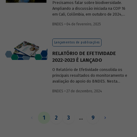
Precisamos falar sobre biodiversidade.
Ampliando a discussão iniciada na COP 16
em Cali, Colômbia, em outubro de 2024,
publicaremos uma série de posts
BNDES • 04 de fevereiro, 2025
(anteriormente divulgados sob forma de
newsletter
) sobre diversidade biológica,
os conceitos a ela relacionados, o
Lançamentos de publicações
contexto atual das discussões sobre o
tema e uma análise de como alguns
RELATÓRIO DE EFETIVIDADE
setores se relacionam com o assunto.
2022-2023 É LANÇADO
O Relatório de Efetividade consolida os
principais resultados do monitoramento e
avaliação do apoio do BNDES. Nesta
edição, são apresentados o desempenho
BNDES • 27 de dezembro, 2024
operacional, as entregas e os impactos
do apoio do Banco no biênio.
1
2
3
…
9