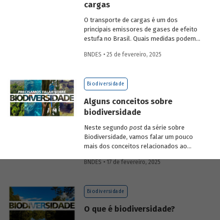
cargas
economia verde e aos investimentos de
longo prazo.
O transporte de cargas é um dos
principais emissores de gases de efeito
estufa no Brasil. Quais medidas podem
ser adotadas para reduzir seu impacto
BNDES • 25 de fevereiro, 2025
ambiental? Confira as estratégias que
podem tornar o setor mais sustentável.
Biodiversidade
Alguns conceitos sobre
biodiversidade
Neste segundo
post
da série sobre
Biodiversidade, vamos falar um pouco
mais dos conceitos relacionados ao
tema, como natureza, bioma, serviços
BNDES • 17 de fevereiro, 2025
ecossistêmicos, entre outros.
Biodiversidade
O que é biodiversidade?