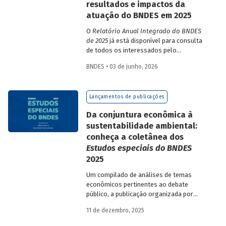
resultados e impactos da
atuação do BNDES em 2025
O
Relatório Anual Integrado do BNDES
de 2025
já está disponível para consulta
de todos os interessados pelo
desempenho do Banco, bem como por
BNDES • 03 de junho, 2026
sua prestação de contas. O documento
apresenta as ações realizadas, os
principais resultados, os impactos de sua
Lançamentos de publicações
atuação no ano, e mostra como o BNDES
permanece crescendo de forma
Da conjuntura econômica à
consistente e sólida, mesmo diante de
sustentabilidade ambiental:
cenários desafiadores.
conheça a coletânea dos
Estudos especiais do BNDES
2025
Um compilado de análises de temas
econômicos pertinentes ao debate
público, a publicação organizada por
Gilberto Borça e José Antônio Pereira de
11 de dezembro, 2025
Souza, economistas do BNDES, reúne 25
textos da série
Estudos especiais do