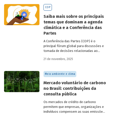
BNDES
divulgados ao longo de 2025.
COP
Saiba mais sobre os principais
temas que dominam a agenda
climática e a Conferência das
Partes
A Conferência das Partes (COP) é o
principal fórum global para discussões e
tomada de decisões relacionadas ao
enfrentamento da crise climática. Tendo
21 de novembro, 2025
em vista a urgência cada vez maior do
tema, o principal objetivo é garantir que
as discussões das mesas de negociações
Meio ambiente e clima
saiam do discurso e resultem em
compromissos, planos de ações e metas,
Mercado voluntário de carbono
com prazos e recursos definidos.
no Brasil: contribuições da
consulta pública
Os mercados de crédito de carbono
permitem que empresas, organizações e
indivíduos compensem as suas emissões