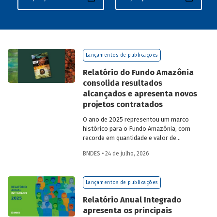
Lançamentos de publicações
Relatório do Fundo Amazônia
consolida resultados
alcançados e apresenta novos
projetos contratados
O ano de 2025 representou um marco
histórico para o Fundo Amazônia, com
recorde em quantidade e valor de
projetos aprovados, assim como em
BNDES • 24 de julho, 2026
desembolsos: foram 22 operações
aprovadas, no valor total de R$ 2,2
bilhões, além de R$ 387 milhões
Lançamentos de publicações
desembolsados. Ainda no período, foram
contratados 25 novos projetos.
Relatório Anual Integrado
apresenta os principais