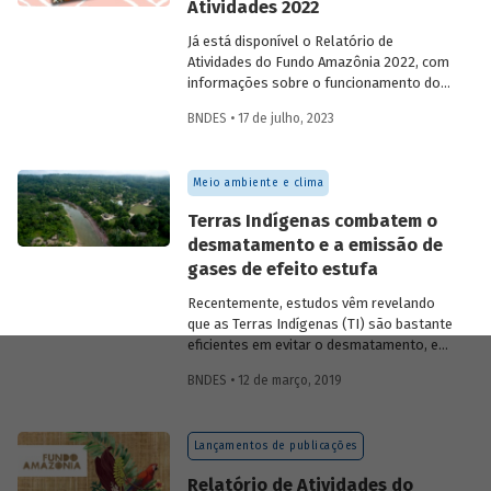
Atividades 2022
Já está disponível o Relatório de
Atividades do Fundo Amazônia 2022, com
informações sobre o funcionamento do
fundo, sua governança, captações de
BNDES • 17 de julho, 2023
recursos, monitoramento e avaliação de
resultados, projetos concluídos e em
andamento.
Meio ambiente e clima
Terras Indígenas combatem o
desmatamento e a emissão de
gases de efeito estufa
Recentemente, estudos vêm revelando
que as Terras Indígenas (TI) são bastante
eficientes em evitar o desmatamento, e
consequentemente as emissões de gases
BNDES • 12 de março, 2019
de efeito estufa. Isso é especialmente
importante quando se pensa na mitigação
dos impactos da mudança do clima, como
Lançamentos de publicações
o aquecimento global.
Relatório de Atividades do