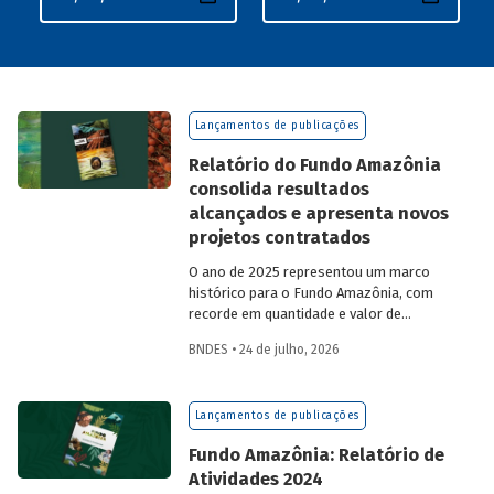
Lançamentos de publicações
Relatório do Fundo Amazônia
consolida resultados
alcançados e apresenta novos
projetos contratados
O ano de 2025 representou um marco
histórico para o Fundo Amazônia, com
recorde em quantidade e valor de
projetos aprovados, assim como em
BNDES • 24 de julho, 2026
desembolsos: foram 22 operações
aprovadas, no valor total de R$ 2,2
bilhões, além de R$ 387 milhões
Lançamentos de publicações
desembolsados. Ainda no período, foram
contratados 25 novos projetos.
Fundo Amazônia: Relatório de
Atividades 2024