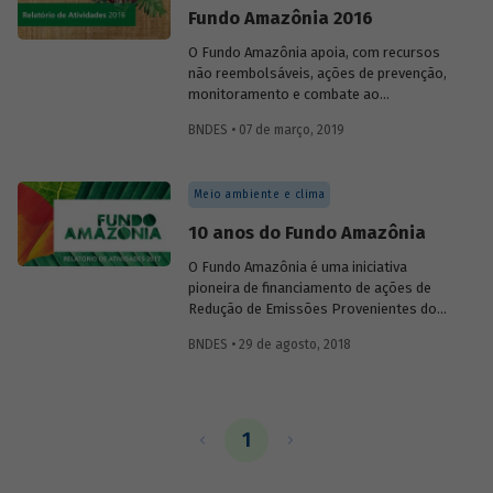
Fundo Amazônia 2016
O Fundo Amazônia apoia, com recursos
não reembolsáveis, ações de prevenção,
monitoramento e combate ao
desmatamento. Promove ainda ações que
BNDES • 07 de março, 2019
buscam a conservação e o uso
sustentável da floresta na Amazônia
Legal, além de poder utilizar até 20% de
Meio ambiente e clima
seus recursos no apoio ao
desenvolvimento de sistemas de
10 anos do Fundo Amazônia
monitoramento e de controle do
desmatamento em outros biomas
O Fundo Amazônia é uma iniciativa
brasileiros e em outros países com
pioneira de financiamento de ações de
florestas tropicais.
Redução de Emissões Provenientes do
Desmatamento e da Degradação
BNDES • 29 de agosto, 2018
Florestal (REDD+). Gerido pelo BNDES,
ele recebe doação voluntárias de
recursos, que são investidos em projetos
destinados à prevenção, monitoramento
e combate ao desmatamento e de
1
promoção da conservação e do uso
sustentável da Amazônia Legal.