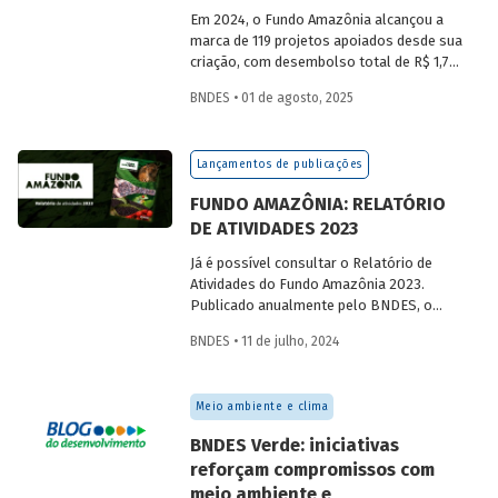
Em 2024, o Fundo Amazônia alcançou a
marca de 119 projetos apoiados desde sua
criação, com desembolso total de R$ 1,76
bilhão. Informações detalhadas sobre
BNDES • 01 de agosto, 2025
sua atuação e os projetos estão reunidas
no relatório 2024.
Lançamentos de publicações
FUNDO AMAZÔNIA: RELATÓRIO
DE ATIVIDADES 2023
Já é possível consultar o Relatório de
Atividades do Fundo Amazônia 2023.
Publicado anualmente pelo BNDES, o
relatório é um importante instrumento de
BNDES • 11 de julho, 2024
transparência e de prestação de contas
das atividades e resultados do fundo.
Meio ambiente e clima
BNDES Verde: iniciativas
reforçam compromissos com
meio ambiente e