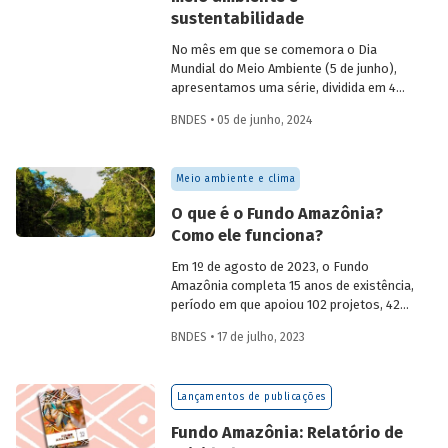
sustentabilidade
No mês em que se comemora o Dia
Mundial do Meio Ambiente (5 de junho),
apresentamos uma série, dividida em 4
partes, com as principais iniciativas do
BNDES • 05 de junho, 2024
BNDES relacionadas ao tema. Esta
semana, os destaques são: Fundo
Amazônia e Estruturação de Soluções de
Meio ambiente e clima
Parques e Florestas.
O que é o Fundo Amazônia?
Como ele funciona?
Em 1º de agosto de 2023, o Fundo
Amazônia completa 15 anos de existência,
período em que apoiou 102 projetos, 42
dos quais seguem em andamento. Mas o
BNDES • 17 de julho, 2023
que é o fundo? Como ele funciona? Qual é
sua estrutura de governança?
Lançamentos de publicações
Fundo Amazônia: Relatório de