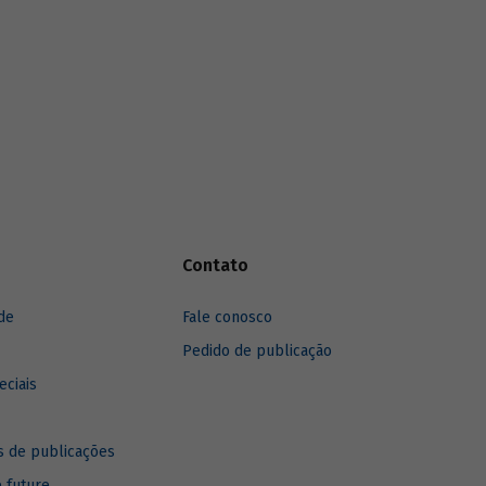
Contato
de
Fale conosco
Pedido de publicação
eciais
 de publicações
e future