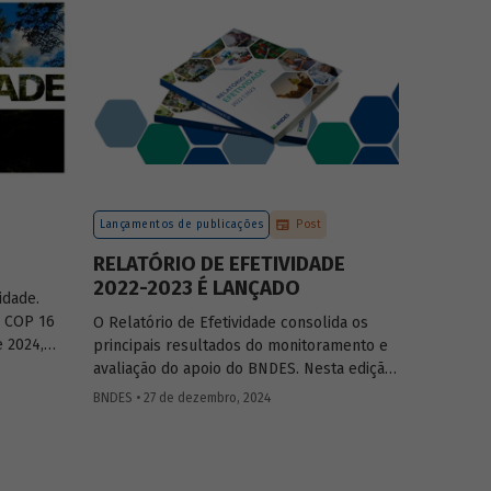
ção das
do país, tendo se fortalecido como grande
ilização
vetor da neoindustrialização e do fomento
 o setor
à inovação, à transição energética, à
olvimento
economia verde e aos investimentos de
longo prazo.
Lançamentos de publicações
Post
RELATÓRIO DE EFETIVIDADE
2022-2023 É LANÇADO
idade.
a COP 16
O Relatório de Efetividade consolida os
 2024,
principais resultados do monitoramento e
s
avaliação do apoio do BNDES. Nesta edição,
orma de
são apresentados o desempenho
BNDES • 27 de dezembro, 2024
lógica, os
operacional, as entregas e os impactos do
ontexto
apoio do Banco no biênio.
ma e uma
se