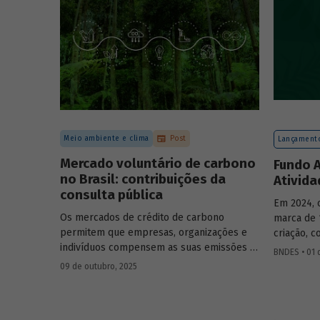
forma con
de cenári
Meio ambiente e clima
Post
Lançamento
Mercado voluntário de carbono
Fundo A
no Brasil: contribuições da
Ativid
consulta pública
Em 2024, 
Os mercados de crédito de carbono
marca de 
permitem que empresas, organizações e
criação, 
indivíduos compensem as suas emissões a
bilhão. I
BNDES • 01 
partir da compra de créditos gerados por
atuação e
09 de outubro, 2025
projetos de redução de emissões e/ou de
relatório 
captura de carbono. O BNDES e o MMA
realizaram uma consulta pública sobre a