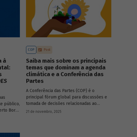
COP
Post
a à
Saiba mais sobre os principais
tal:
temas que dominam a agenda
s
climática e a Conferência das
DES
Partes
A Conferência das Partes (COP) é o
principal fórum global para discussões e
mas
tomada de decisões relacionadas ao
e público,
enfrentamento da crise climática. Tendo em
erto Borça
21 de novembro, 2025
vista a urgência cada vez maior do tema, o
principal objetivo é garantir que as
textos da
discussões das mesas de negociações
saiam do discurso e resultem em