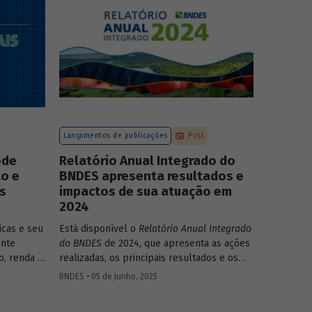
compromissos, planos de ações e metas,
com prazos e recursos definidos.
Lançamentos de publicações
Post
ode
Relatório Anual Integrado do
ão e
BNDES apresenta resultados e
s
impactos de sua atuação em
2024
icas e seu
Está disponível o
Relatório Anual Integrado
ente
do BNDES
de 2024, que apresenta as ações
, renda e
realizadas, os principais resultados e os
ão que
impactos de sua atuação no ano passado. O
BNDES • 05 de junho, 2025
ludentes.
documento mostra como o Banco
ata do
contribuiu com a retomada do crescimento