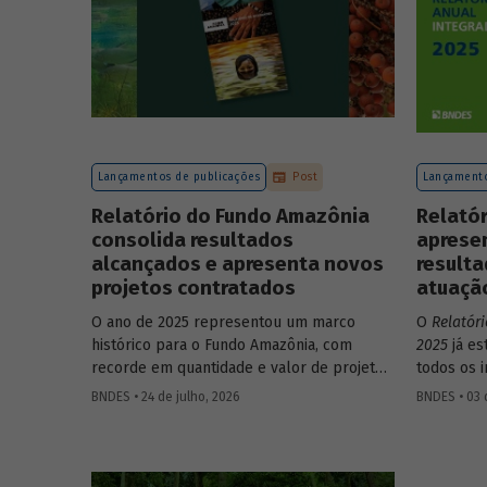
Lançamentos de publicações
Post
Lançamento
Relatório do Fundo Amazônia
Relatór
consolida resultados
apresen
alcançados e apresenta novos
resulta
projetos contratados
atuaçã
O ano de 2025 representou um marco
O
Relatór
histórico para o Fundo Amazônia, com
2025
já es
recorde em quantidade e valor de projetos
todos os 
aprovados, assim como em desembolsos:
do Banco,
BNDES • 24 de julho, 2026
BNDES • 03 
foram 22 operações aprovadas, no valor
contas. O
total de R$ 2,2 bilhões, além de R$ 387
realizadas
milhões desembolsados. Ainda no período,
impactos 
foram contratados 25 novos projetos.
como o B