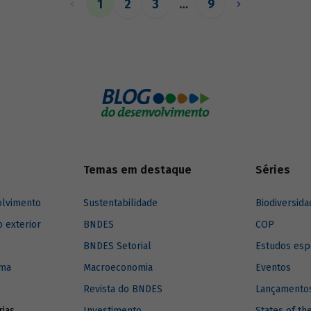
1
2
3
…
9
relacionam com o assunto.
Temas em destaque
Séries
olvimento
Sustentabilidade
Biodiversida
o exterior
BNDES
COP
BNDES Setorial
Estudos esp
ima
Macroeconomia
Eventos
Revista do BNDES
Lançamentos
rias
Investimento
States of th