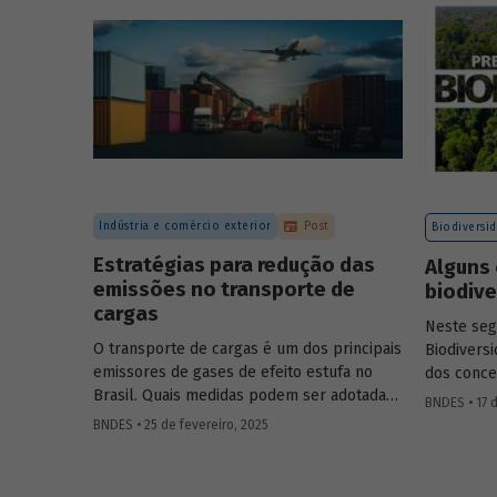
certificação de carbono no mercado
voluntário do Brasil e reuniram
contribuições da sociedade civil,
especialistas e entidades do setor visando
avaliar os desafios e oportunidades desse
mercado. Conheça os resultados.
Indústria e comércio exterior
Post
Biodiversi
Estratégias para redução das
Alguns 
emissões no transporte de
biodiv
cargas
Neste se
O transporte de cargas é um dos principais
Biodivers
emissores de gases de efeito estufa no
dos conce
Brasil. Quais medidas podem ser adotadas
natureza, 
BNDES • 17 d
para reduzir seu impacto ambiental?
entre outr
BNDES • 25 de fevereiro, 2025
Confira as estratégias que podem tornar o
setor mais sustentável.