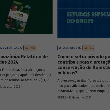
sistente e sólida, mesmo diante
os desafiadores.
s de publicações
Post
Estudos especiais
Post
mazônia: Relatório de
Como o setor privado p
ades 2024
contribuir para a proteç
conservação de floresta
o Fundo Amazônia alcançou a
públicas?
119 projetos apoiados desde sua
com desembolso total de R$ 1,76
A preservação das florestas públ
nformações detalhadas sobre sua
uso para atividades economicam
de agosto, 2025
 os projetos estão reunidas no
sustentáveis, que gerem emprego
2024.
desenvolvimento para a populaç
BNDES • 13 de junho, 2025
vive nessas regiões, não são exc
O
Estudo Especial do BNDES 50
tr