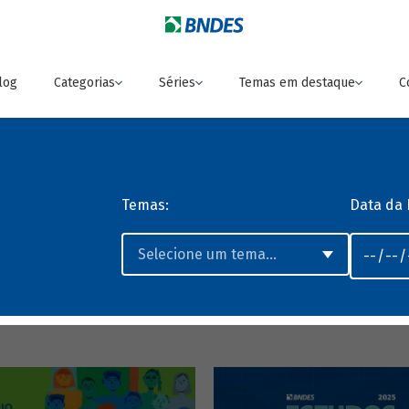
log
Categorias
Séries
Temas em destaque
C
Temas:
Data da 