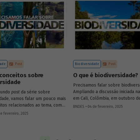
desafio para a gestão e preserva
florestas e da possibilidade de ut
de instrumentos de parceria com
privado para viabilizar o desenv
sustentável nessas regiões.
dade
Post
Biodiversidade
Post
conceitos sobre
O que é biodiversidade?
ersidade
Precisamos falar sobre biodivers
Ampliando a discussão iniciada n
gundo
post
da série sobre
em Cali, Colômbia, em outubro de
idade, vamos falar um pouco mais
publicaremos uma série de post
itos relacionados ao tema, como
BNDES • 04 de fevereiro, 2025
(anteriormente divulgados sob f
bioma, serviços ecossistêmicos,
e fevereiro, 2025
newsletter
) sobre diversidade bio
os.
conceitos a ela relacionados, o c
atual das discussões sobre o te
análise de como alguns setores 