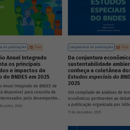
s de publicações
Post
Lançamentos de publicações
Post
io Anual Integrado
Da conjuntura econômic
ta os principais
sustentabilidade ambien
dos e impactos da
conheça a coletânea do
o do BNDES em 2025
Estudos especiais do BN
2025
io Anual Integrado do BNDES de
tá disponível para consulta de
Um compilado de análises de te
interessados pelo desempenho
econômicos pertinentes ao debat
 bem como por sua prestação de
a publicação organizada por Gilb
de junho, 2026
 documento apresenta as ações
e José Antônio Pereira de Souza,
11 de dezembro, 2025
, os principais resultados, os
economistas do BNDES, reúne 25 
de sua atuação no ano, e mostra
série
Estudos especiais do BNDES
NDES permanece crescendo de
divulgados ao longo de 2025.