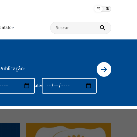
PT
EN
Buscar no site
ontato
Publicação:
até: