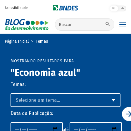
Pular para o conteúdo principal
Acessibilidade
PT
EN
Buscar no site
Página Inicial
Temas
MOSTRANDO RESULTADOS PARA
"Economia azul"
Temas:
Data da Publicação:
até: