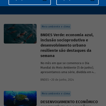
Meio ambiente e clima
BNDES Verde: economia azul,
inclusão socioprodutiva e
desenvolvimento urbano
resiliente são destaques da
semana
No mês em que se comemora o Dia
Mundial do Meio Ambiente (5 de junho),
apresentamos uma série, dividida em 4
partes, com as principais iniciativas do
BNDES • 20 de junho, 2024
BNDES relacionadas ao tema. Os
destaques da 3ª semana são: “BNDES
Azul”, Apoio à inclusão produtiva urbana e
Meio ambiente e clima
rural com geração de renda e trabalho e
Financiamento à gestão pública e
DESENVOLVIMENTO ECONÔMICO
desenvolvimento urbano resiliente.