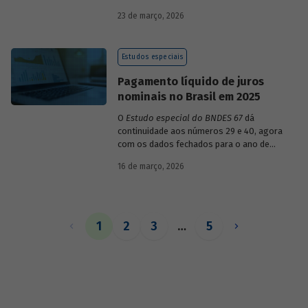
década de 1990, destacando sua dinâmica
23 de março, 2026
durante esse período e as mudanças
recentes em sua composição.
Estudos especiais
Pagamento líquido de juros
nominais no Brasil em 2025
O
Estudo especial do BNDES 67
dá
continuidade aos números 29 e 40, agora
com os dados fechados para o ano de
2025.
16 de março, 2026
1
2
3
…
5