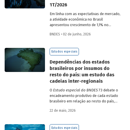
1T/2026
Em linha com as expectativas de mercado,
a atividade econômica no Brasil
apresentou crescimento de 1,1% no
1T/2026 na comparação com o trimestre
BNDES • 02 de junho, 2026
imediatamente anterior, na série ajustada
sazonalmente. Confira uma análise
detalhada e uma previsão para os
Estudos especiais
próximos meses no
Estudo especial do
BNDES 74.
Dependências dos estados
brasileiros por insumos do
resto do país: um estudo das
cadeias inter-regionais
O
Estudo especial do BNDES
73 debate o
encadeamento produtivo de cada estado
brasileiro em relação ao resto do país,
analisando seu nível de dependência e
22 de maio, 2026
quanto o estímulo a um estado ou setor
econômico pode gerar de demanda para
os demais. Para isso usa uma
Estudos especiais
metodologia de construção de matrizes