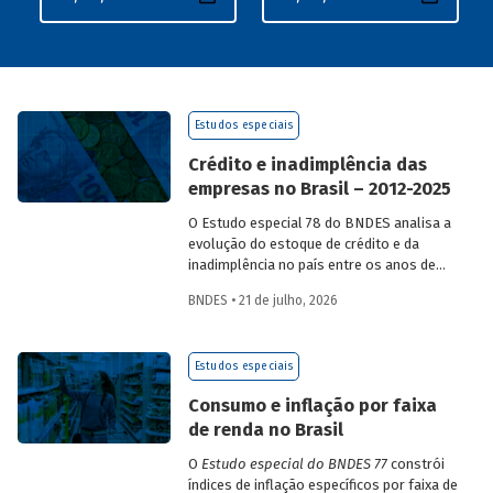
Estudos especiais
Crédito e inadimplência das
empresas no Brasil – 2012-2025
O Estudo especial 78 do BNDES analisa a
evolução do estoque de crédito e da
inadimplência no país entre os anos de
2012 e 2025, explorando dois recortes
BNDES • 21 de julho, 2026
analíticos complementares: o porte da
empresa e o setor de atividade
econômica.
Estudos especiais
Consumo e inflação por faixa
de renda no Brasil
O
Estudo especial do BNDES 77
constrói
índices de inflação específicos por faixa de