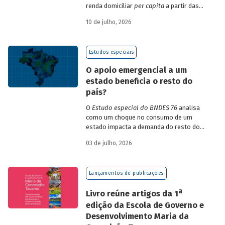
renda domiciliar
per capita
a partir das
estruturas de consumo da POF 2017-2018
10 de julho, 2026
associadas às variações de preços dos
itens que compõem o IPCA. Emprega
ainda os microdados da Pnad Contínua
Estudos especiais
para analisar a evolução da renda dos
decis durante o período.
O apoio emergencial a um
estado beneficia o resto do
país?
O
Estudo especial do BNDES 76
analisa
como um choque no consumo de um
estado impacta a demanda do resto do
país, usando como exemplo o caso do Rio
03 de julho, 2026
Grande do Sul.
Lançamentos de publicações
a
Livro reúne artigos da 1
edição da Escola de Governo e
Desenvolvimento Maria da