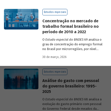
de 2023 a 2026, que analisam as
pesquisas de avaliação dos riscos
Estudos especiais
mundiais para o ano em curso e para dois
e dez anos à frente.
Concentração no mercado de
trabalho formal brasileiro no
período de 2010 a 2022
O
Estudo especial do BNDES
69 analisa o
grau de concentração do emprego formal
no Brasil por microrregiões, por nível
educacional dos trabalhadores e por
30 de março, 2026
setores, entre 2010 e 2022.
Estudos especiais
Análise do gasto com pessoal
do governo brasileiro: 1995-
2025
O
Estudo especial do BNDES
68 analisa a
evolução do gasto primário com pessoal
do Governo Federal desde meados da