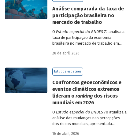
de insumo-produto estaduais.
Análise comparada da taxa de
participação brasileira no
mercado de trabalho
O
Estudo especial do BNDES 71
analisa a
taxa de participação da economia
brasileira no mercado de trabalho em
comparação com uma amostra de 15
28 de abril, 2026
países de diferentes continentes e
estruturas etárias e econômicas
distintas.
Estudos especiais
Confrontos geoeconômicos e
eventos climáticos extremos
lideram o
ranking
dos riscos
mundiais em 2026
O
Estudo especial do BNDES
70 atualiza a
análise das mudanças nas percepções
dos riscos mundiais, apresentada
previamente na edição 54/2025, a partir
16 de abril, 2026
dos relatórios Global Risks Report (GRR)