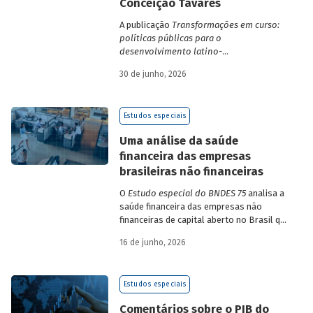
Conceição Tavares
A publicação
Transformações em curso:
políticas públicas para o
desenvolvimento latino-
americano
compila trabalhos da 1ª edição
30 de junho, 2026
da Escola de Governo e Desenvolvimento
Maria da Conceição Tavares.
Estudos especiais
Uma análise da saúde
financeira das empresas
brasileiras não financeiras
O
Estudo especial do BNDES 75
analisa a
saúde financeira das empresas não
financeiras de capital aberto no Brasil que
apresentaram negociação em bolsa de
16 de junho, 2026
valores. Para isso, parte de uma amostra
de 265 empresas – excluindo-se o setor
de finanças e seguros – e de quatro
Estudos especiais
dimensões: lucratividade, solvência,
endividamento e alavancagem.
Comentários sobre o PIB do