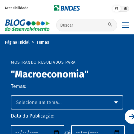
Pular para o conteúdo principal
Acessibilidade
PT
EN
Buscar no site
Página Inicial
Temas
MOSTRANDO RESULTADOS PARA
"Macroeconomia"
Temas:
Data da Publicação:
até: