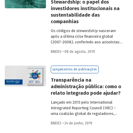
Stewardship: o papel dos
Informação (LAI) e da crescente demanda
investidores institucionais na
dos órgãos de controle e da sociedade
sustentabilidade das
por mais informações, impulsionaram a
evolução das ações de transparência
companhias
passiva e ativa do BNDES.
Os códigos de
stewardship
nasceram
após a última crise financeira global
(2007-2008), conferindo aos acionistas
um papel mais relevante na governança
BNDES • 08 de agosto, 2019
corporativa das companhias investidas.
Segundo esses códigos, deve haver uma
interação contínua entre investidores e
Lançamentos de publicações
administradores das companhias,
permeando desde estratégias
Transparência na
corporativas até o gerenciamento de
administração pública: como o
riscos. Isso significa que tanto
relato integrado pode ajudar?
investidores quanto administradores têm
o dever de, em conjunto, promover a
Lançado em 2013 pelo International
sustentabilidade de longo prazo das
Intregrated Reporting Council (IIRC) –
companhias.
uma coalizão global de reguladores,
investidores, empresas, organismos de
BNDES • 24 de junho, 2019
normatização, entidades contábeis e
organizações não governamentais –, o