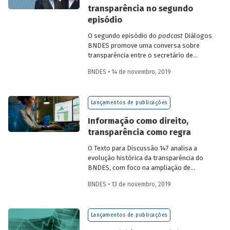
2015 e 2019
, publicado na Revista do
transparência no segundo
BNDES 54, compara BDs do Brasil e de
episódio
outros quatro países a partir de seus
principais indicadores financeiros, como
O segundo episódio do
podcast
Diálogos
rentabilidade e eficiência em custos.
BNDES promove uma conversa sobre
transparência entre o secretário de
controle externo da administração
BNDES • 14 de novembro, 2019
indireta do Tribunal de Contas da União
(TCU), Carlos Borges, e o superintendente
do BNDES Maurício Neves, que é um dos
Lançamentos de publicações
autores do estudo
A experiência do
BNDES com a transparência em suas
Informação como direito,
operações
, publicado no Texto para
transparência como regra
Discussão 147
O Texto para Discussão 147 analisa a
evolução histórica da transparência do
BNDES, com foco na ampliação de
informações sobre as operações da
BNDES • 13 de novembro, 2019
instituição. Intitulado
A experiência do
BNDES com a transparência em suas
operações
, o estudo avalia como
Lançamentos de publicações
mudanças ocorridas nos últimos anos, a
exemplo da aprovação da Lei de Acesso à