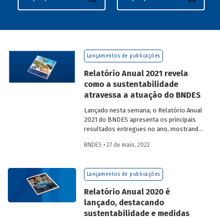
Lançamentos de publicações
Relatório Anual 2021 revela
como a sustentabilidade
atravessa a atuação do BNDES
Lançado nesta semana, o Relatório Anual
2021 do BNDES apresenta os principais
resultados entregues no ano, mostrando
como a atuação do Banco está conectada
BNDES • 27 de maio, 2022
à agenda do desenvolvimento
sustentável.
Lançamentos de publicações
Relatório Anual 2020 é
lançado, destacando
sustentabilidade e medidas