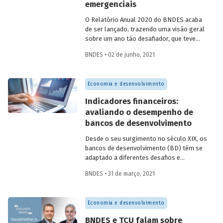
emergenciais
O Relatório Anual 2020 do BNDES acaba
de ser lançado, trazendo uma visão geral
sobre um ano tão desafiador, que teve
como foco a atuação anticíclica do Banco
BNDES • 02 de junho, 2021
com medidas para atenuar a crise
provocada pela pandemia de Covid-19, e
também uma preocupação cada vez maior
Economia e desenvolvimento
com a agenda ambiental, social e de
governança (ASG).
Indicadores financeiros:
avaliando o desempenho de
bancos de desenvolvimento
Desde o seu surgimento no século XIX, os
bancos de desenvolvimento (BD) têm se
adaptado a diferentes desafios e
mudanças ocorridas no mundo ao longo
BNDES • 31 de março, 2021
dos anos. Para avaliar a trajetória dessas
instituições recentemente, o estudo
Uma
análise comparativa de indicadores
Economia e desenvolvimento
financeiros do BNDES e de bancos de
desenvolvimento internacionais entre
BNDES e TCU falam sobre