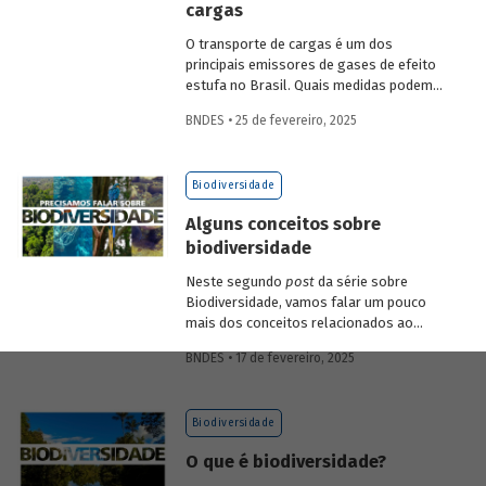
cargas
economia verde e aos investimentos de
longo prazo.
O transporte de cargas é um dos
principais emissores de gases de efeito
estufa no Brasil. Quais medidas podem
ser adotadas para reduzir seu impacto
BNDES • 25 de fevereiro, 2025
ambiental? Confira as estratégias que
podem tornar o setor mais sustentável.
Biodiversidade
Alguns conceitos sobre
biodiversidade
Neste segundo
post
da série sobre
Biodiversidade, vamos falar um pouco
mais dos conceitos relacionados ao
tema, como natureza, bioma, serviços
BNDES • 17 de fevereiro, 2025
ecossistêmicos, entre outros.
Biodiversidade
O que é biodiversidade?