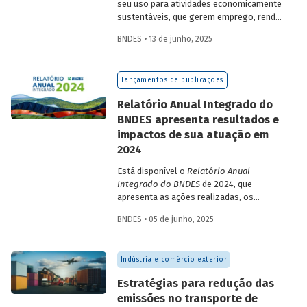
seu uso para atividades economicamente
sustentáveis, que gerem emprego, renda
e desenvolvimento para a população que
BNDES • 13 de junho, 2025
vive nessas regiões, não são excludentes.
O
Estudo Especial do BNDES 50
trata do
desafio para a gestão e preservação das
Lançamentos de publicações
florestas e da possibilidade de utilização
de instrumentos de parceria com o setor
Relatório Anual Integrado do
privado para viabilizar o desenvolvimento
BNDES apresenta resultados e
sustentável nessas regiões.
impactos de sua atuação em
2024
Está disponível o
Relatório Anual
Integrado do BNDES
de 2024, que
apresenta as ações realizadas, os
principais resultados e os impactos de
BNDES • 05 de junho, 2025
sua atuação no ano passado. O
documento mostra como o Banco
contribuiu com a retomada do
Indústria e comércio exterior
crescimento do país, tendo se fortalecido
como grande vetor da
Estratégias para redução das
neoindustrialização e do fomento à
emissões no transporte de
inovação, à transição energética, à