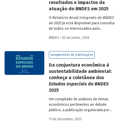
resultados e impactos da
atuação do BNDES em 2025
O
Relatório Anual Integrado do BNDES
de 2025
já está disponível para consulta
de todos os interessados pelo
desempenho do Banco, bem como por
BNDES • 03 de junho, 2026
sua prestação de contas. O documento
apresenta as ações realizadas, os
principais resultados, os impactos de sua
Lançamentos de publicações
atuação no ano, e mostra como o BNDES
permanece crescendo de forma
Da conjuntura econômica à
consistente e sólida, mesmo diante de
sustentabilidade ambiental:
cenários desafiadores.
conheça a coletânea dos
Estudos especiais do BNDES
2025
Um compilado de análises de temas
econômicos pertinentes ao debate
público, a publicação organizada por
Gilberto Borça e José Antônio Pereira de
11 de dezembro, 2025
Souza, economistas do BNDES, reúne 25
textos da série
Estudos especiais do