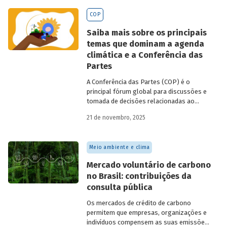
BNDES
divulgados ao longo de 2025.
COP
Saiba mais sobre os principais
temas que dominam a agenda
climática e a Conferência das
Partes
A Conferência das Partes (COP) é o
principal fórum global para discussões e
tomada de decisões relacionadas ao
enfrentamento da crise climática. Tendo
21 de novembro, 2025
em vista a urgência cada vez maior do
tema, o principal objetivo é garantir que
as discussões das mesas de negociações
Meio ambiente e clima
saiam do discurso e resultem em
compromissos, planos de ações e metas,
Mercado voluntário de carbono
com prazos e recursos definidos.
no Brasil: contribuições da
consulta pública
Os mercados de crédito de carbono
permitem que empresas, organizações e
indivíduos compensem as suas emissões