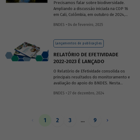
Precisamos falar sobre biodiversidade.
Ampliando a discussão iniciada na COP 16
em Cali, Colômbia, em outubro de 2024,
publicaremos uma série de posts
BNDES • 04 de fevereiro, 2025
(anteriormente divulgados sob forma de
newsletter
) sobre diversidade biológica,
os conceitos a ela relacionados, o
Lançamentos de publicações
contexto atual das discussões sobre o
tema e uma análise de como alguns
RELATÓRIO DE EFETIVIDADE
setores se relacionam com o assunto.
2022-2023 É LANÇADO
O Relatório de Efetividade consolida os
principais resultados do monitoramento e
avaliação do apoio do BNDES. Nesta
edição, são apresentados o desempenho
BNDES • 27 de dezembro, 2024
operacional, as entregas e os impactos
do apoio do Banco no biênio.
1
2
3
…
9