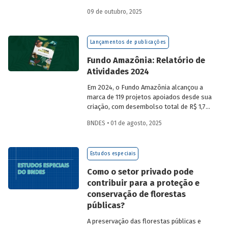
a partir da compra de créditos gerados
09 de outubro, 2025
por projetos de redução de emissões
e/ou de captura de carbono. O BNDES e o
MMA realizaram uma consulta pública
Lançamentos de publicações
sobre a certificação de carbono no
mercado voluntário do Brasil e reuniram
Fundo Amazônia: Relatório de
contribuições da sociedade civil,
Atividades 2024
especialistas e entidades do setor
visando avaliar os desafios e
Em 2024, o Fundo Amazônia alcançou a
oportunidades desse mercado. Conheça
marca de 119 projetos apoiados desde sua
os resultados.
criação, com desembolso total de R$ 1,76
bilhão. Informações detalhadas sobre
BNDES • 01 de agosto, 2025
sua atuação e os projetos estão reunidas
no relatório 2024.
Estudos especiais
Como o setor privado pode
contribuir para a proteção e
conservação de florestas
públicas?
A preservação das florestas públicas e