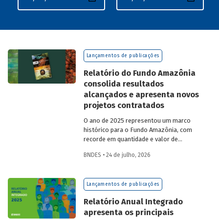
Lançamentos de publicações
Relatório do Fundo Amazônia
consolida resultados
alcançados e apresenta novos
projetos contratados
O ano de 2025 representou um marco
histórico para o Fundo Amazônia, com
recorde em quantidade e valor de
projetos aprovados, assim como em
BNDES • 24 de julho, 2026
desembolsos: foram 22 operações
aprovadas, no valor total de R$ 2,2
bilhões, além de R$ 387 milhões
Lançamentos de publicações
desembolsados. Ainda no período, foram
contratados 25 novos projetos.
Relatório Anual Integrado
apresenta os principais