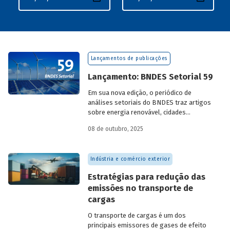
Lançamentos de publicações
Lançamento: BNDES Setorial 59
Em sua nova edição, o periódico de
análises setoriais do BNDES traz artigos
sobre energia renovável, cidades
resilientes, gestão de resíduos sólidos
08 de outubro, 2025
urbanos (RSU) e exportação.
Indústria e comércio exterior
Estratégias para redução das
emissões no transporte de
cargas
O transporte de cargas é um dos
principais emissores de gases de efeito