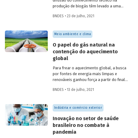
difusão do conhecimento técnico na
produção de biogás têm levado a uma
rápida expansão no número de plantas
BNDES • 23 de julho, 2021
em operação e no volume produzido no
país. Esse crescimento, contudo, ainda é
tímido diante do potencial de geração que
Meio ambiente e clima
um país com um agronegócio tão
desenvolvido pode atingir. Entenda como
O papel do gás natural na
resíduos e efluentes das diferentes
contenção do aquecimento
atividades agropecuárias podem
global
contribuir para ampliar a geração de
biogás no setor.
Para frear o aquecimento global, a busca
por fontes de energia mais limpas e
renováveis ganhou força a partir do final
do século XX, contribuindo para o esforço
BNDES • 13 de julho, 2021
mundial de redução das emissões de CO
.
2
Em um contexto em que a demanda
energética segue crescendo, o gás
Indústria e comércio exterior
natural desponta como combustível
capaz de apoiar a transição para a
Inovação no setor de saúde
economia de baixo carbono, aproveitando
brasileiro no combate à
a infraestrutura já existente com menor
pandemia
impacto ambiental do que outros