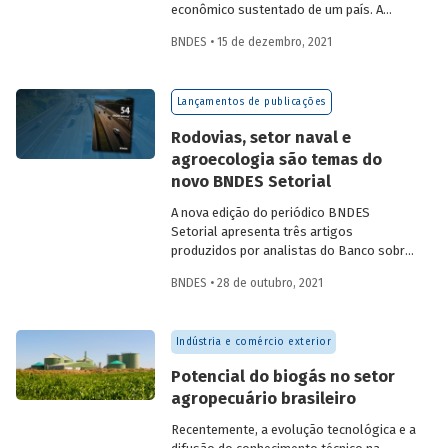
econômico sustentado de um país. A
partir da década de 1990, no Brasil, as
BNDES • 15 de dezembro, 2021
concessões rodoviárias começaram a ser
utilizadas para reduzir a despesa pública,
sem comprometer os investimentos no
Lançamentos de publicações
setor. Saiba mais sobre os diferentes
modelos de leilão adotados nas
Rodovias, setor naval e
concessões de rodovias realizadas no
agroecologia são temas do
país.
novo BNDES Setorial
A nova edição do periódico BNDES
Setorial apresenta três artigos
produzidos por analistas do Banco sobre
concessões rodoviárias, indústria naval e
BNDES • 28 de outubro, 2021
agroecologia, importantes áreas do
desenvolvimento brasileiro. Saiba mais
sobre os artigos e confira a publicação
Indústria e comércio exterior
completa.
Potencial do biogás no setor
agropecuário brasileiro
Recentemente, a evolução tecnológica e a