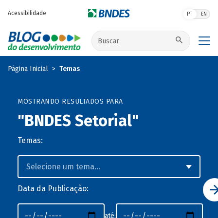
Pular para o conteúdo principal
Acessibilidade
PT
EN
Buscar no site
Página Inicial
Temas
MOSTRANDO RESULTADOS PARA
"BNDES Setorial"
Temas:
Data da Publicação:
até: