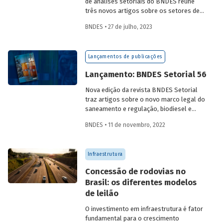
de análises setoriais do BNDES reúne
três novos artigos sobre os setores de
logística, agroindústria e aeroespaço e
BNDES • 27 de julho, 2023
defesa. Saiba mais e acesse os estudos
da edição 57.
Lançamentos de publicações
Lançamento: BNDES Setorial 56
Nova edição da revista BNDES Setorial
traz artigos sobre o novo marco legal do
saneamento e regulação, biodiesel e
diesel verde no Brasil, e o papel do
BNDES • 11 de novembro, 2022
leasing
de aeronaves no setor de
aviação.
Infraestrutura
Concessão de rodovias no
Brasil: os diferentes modelos
de leilão
O investimento em infraestrutura é fator
fundamental para o crescimento