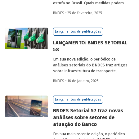
estufa no Brasil. Quais medidas podem
ser adotadas para reduzir seu impacto
BNDES • 25 de fevereiro, 2025
ambiental? Confira as estratégias que
podem tornar o setor mais sustentável.
Lançamentos de publicações
LANÇAMENTO: BNDES SETORIAL
58
Em sua nova edição, o periódico de
análises setoriais do BNDES traz artigos
sobre infraestrutura de transporte,
mobilidade urbana, combustíveis
BNDES • 16 de janeiro, 2025
sustentáveis, mercado de aeronaves,
saúde e agroindústria.
Lançamentos de publicações
BNDES Setorial 57 traz novas
análises sobre setores de
atuação do Banco
Em sua mais recente edição, o periódico