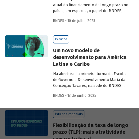
atual do financiamento de longo prazo no
país e, em especial, o papel do BNDES,
analisando seu posicionamento no
BNDES • 10 de julho, 2025
mercado de crédito e a evolução das
debêntures de infraestrutura no país.
Eventos
Um novo modelo de
desenvolvimento para América
Latina e Caribe
Na abertura da primeira turma da Escola
de Governo e Desenvolvimento Maria da
Conceição Tavares, na sede do BNDES,
Aloizio Mercadante, presidente do BNDES,
BNDES • 13 de junho, 2025
José Manuel Salazar-Xirinachs, Secretário
Executivo da Cepal e Esther Dweck,
Ministra de Gestão e Inovação para o
Estudos especiais
Setor Público debatarem um novo
modelo de desenvolvimento para a
Flexibilização da taxa de longo
região.
prazo (TLP): mais atratividade
sem custo fiscal