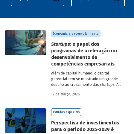
Economia e desenvolvimento
Startups
: o papel dos
programas de aceleração no
desenvolvimento de
competências empresariais
Além de capital humano, o capital
gerencial tem se mostrado um grande
desafio ao crescimento das
startups
. A
avaliação do BNDES Garagem demonstra
12 de março, 2026
como programas de aceleração têm
contribuído para a superação desse
desafio.
Estudos especiais
Perspectiva de investimentos
para o período 2025-2029 é