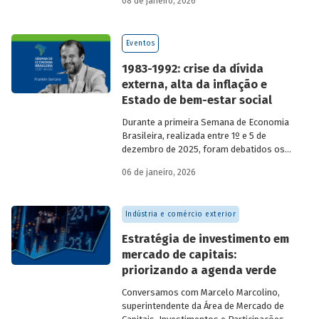
08 de janeiro, 2026
economia do país nos últimos 40 anos,
com participação de acadêmicos e
economistas renomados.
Eventos
1983-1992: crise da dívida
externa, alta da inflação e
Estado de bem-estar social
Durante a primeira Semana de Economia
Brasileira, realizada entre 1º e 5 de
dezembro de 2025, foram debatidos os
principais temas que marcaram a
06 de janeiro, 2026
economia do país nos últimos 40 anos,
com participação de acadêmicos e
economistas renomados.
Indústria e comércio exterior
Estratégia de investimento em
mercado de capitais:
priorizando a agenda verde
Conversamos com
Marcelo Marcolino,
superintendente da Área de Mercado de