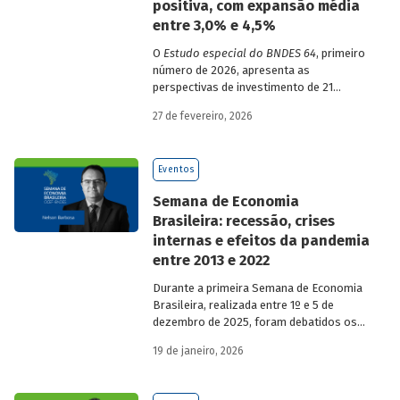
positiva, com expansão média
entre 3,0% e 4,5%
O
Estudo especial do BNDES 64
, primeiro
número de 2026, apresenta as
perspectivas de investimento de 21
setores da economia brasileira para o
27 de fevereiro, 2026
período de 2025 a 2029.
Eventos
Semana de Economia
Brasileira: recessão, crises
internas e efeitos da pandemia
entre 2013 e 2022
Durante a primeira Semana de Economia
Brasileira, realizada entre 1º e 5 de
dezembro de 2025, foram debatidos os
principais temas que marcaram a
19 de janeiro, 2026
economia do país nos últimos 40 anos,
com participação de acadêmicos e
economistas renomados.