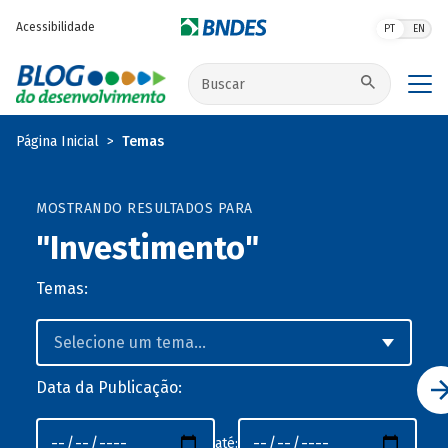
Pular para o conteúdo principal
Acessibilidade
PT
EN
Buscar no site
Página Inicial
Temas
MOSTRANDO RESULTADOS PARA
"Investimento"
Temas:
Data da Publicação:
até: