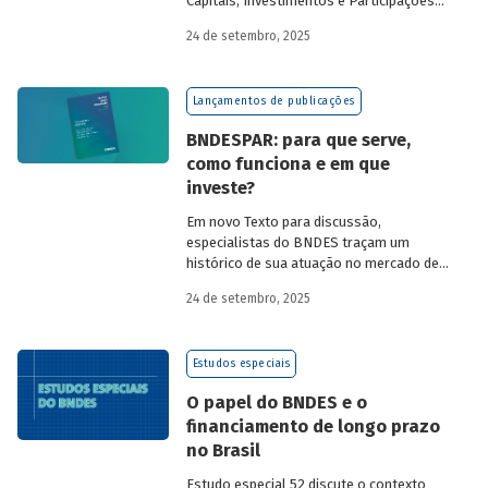
Capitais, Investimentos e Participações
do BNDES, e representantes de duas das
24 de setembro, 2025
novas empresas investidas pela
BNDESPAR – Vinicius Mazza, Diretor de
Finanças e Gente e Gestão da Santa Clara
Lançamentos de publicações
Agrociência Industrial, e Eduardo Couto,
CFO da Eve Air Mobility – sobre a
BNDESPAR: para que serve,
importância da atuação de bancos de
como funciona e em que
desenvolvimento no mercado de capitais,
investe?
a nova estratégia do BNDES e os planos
das investidas.
Em novo Texto para discussão,
especialistas do BNDES traçam um
histórico de sua atuação no mercado de
capitais, apontando a importância dessa
24 de setembro, 2025
atividade para o desenvolvimento e
explicando a nova estratégia de
investimentos da BNDESPAR.
Estudos especiais
O papel do BNDES e o
financiamento de longo prazo
no Brasil
Estudo especial 52 discute o contexto