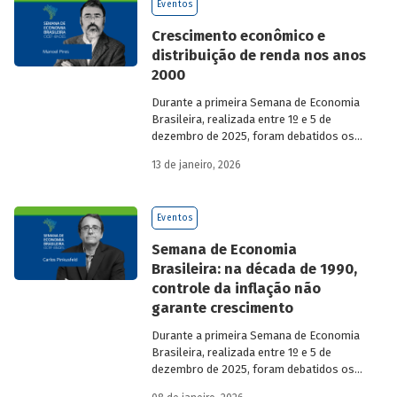
Eventos
Crescimento econômico e
distribuição de renda nos anos
2000
Durante a primeira Semana de Economia
Brasileira, realizada entre 1º e 5 de
dezembro de 2025, foram debatidos os
principais temas que marcaram a
13 de janeiro, 2026
economia do país nos últimos 40 anos,
com participação de acadêmicos e
economistas renomados.
Eventos
Semana de Economia
Brasileira: na década de 1990,
controle da inflação não
garante crescimento
Durante a primeira Semana de Economia
Brasileira, realizada entre 1º e 5 de
dezembro de 2025, foram debatidos os
principais temas que marcaram a