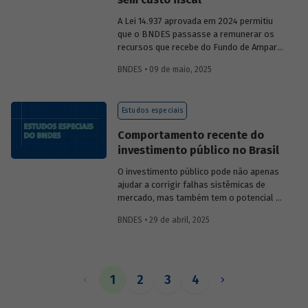
A Lei 14.937 aprovada em 2024 permitiu
que o BNDES passasse a remunerar os
recursos que recebe do Fundo de Amparo
ao Trabalhador (FAT) tanto pela Selic
BNDES • 09 de maio, 2025
quanto por taxas nominais prefixadas de
mercado. O
Estudo especial 47
analisa o
impacto dessa mudança na atratividade
Estudos especiais
do apoio do BNDES.
Comportamento recente do
investimento público no Brasil
O investimento público pode não apenas
ajudar a corrigir falhas sistêmicas de
mercado, mas também tem o potencial de
gerar externalidades positivas para a
BNDES • 29 de abril, 2025
economia, com efeitos multiplicadores e
aceleradores, bem como de coordenação.
O
Estudo especial do BNDES 46
dá um
panorama do comportamento agregado
do investi­mento público no Brasil nos
1
2
3
4
últimos anos, destacando sua
recuperação mais recente.