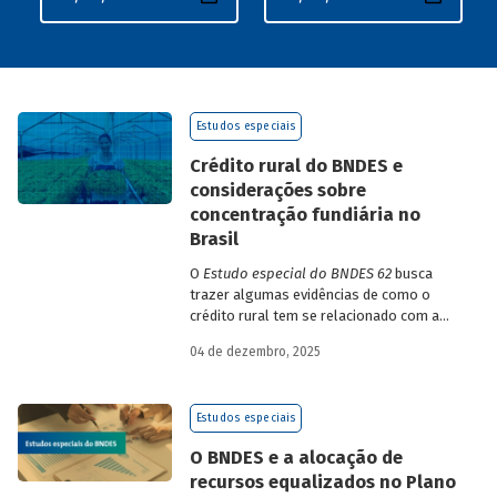
Estudos especiais
Crédito rural do BNDES e
considerações sobre
concentração fundiária no
Brasil
O
Estudo especial do BNDES 62
busca
trazer algumas evidências de como o
crédito rural tem se relacionado com a
concentração de terras no país e qual o
04 de dezembro, 2025
papel desempenhado pelo BNDES.
Estudos especiais
O BNDES e a alocação de
recursos equalizados no Plano