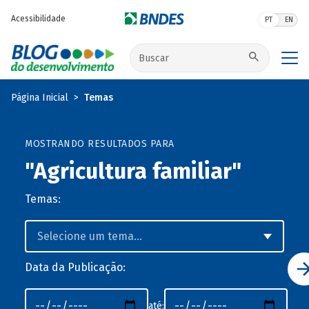
Pular para o conteúdo principal
Acessibilidade
PT
EN
Buscar no site
Página Inicial
Temas
MOSTRANDO RESULTADOS PARA
"Agricultura familiar"
Temas:
Data da Publicação:
até: