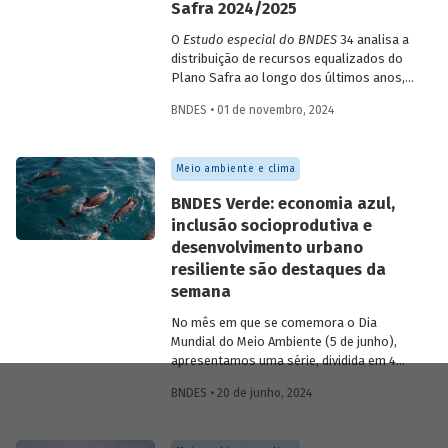
Safra 2024/2025
O
Estudo especial do BNDES
34 analisa a
distribuição de recursos equalizados do
Plano Safra ao longo dos últimos anos,
demonstrando o crescimento da
BNDES • 01 de novembro, 2024
participação do BNDES no repasse
desses montantes e como esses
recursos vem ganhando importância nas
Meio ambiente e clima
estatísticas operacionais do Banco.
BNDES Verde: economia azul,
inclusão socioprodutiva e
desenvolvimento urbano
resiliente são destaques da
semana
No mês em que se comemora o Dia
Mundial do Meio Ambiente (5 de junho),
apresentamos uma série, dividida em 4
partes, com as principais iniciativas do
BNDES • 20 de junho, 2024
BNDES relacionadas ao tema. Os
destaques da 3ª semana são: “BNDES
Azul”, Apoio à inclusão produtiva urbana e