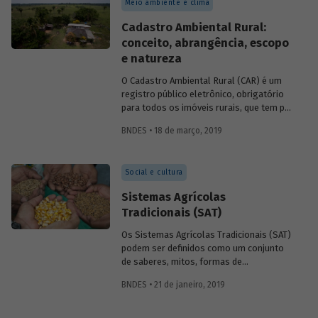
Meio ambiente e clima
rural com geração de renda e trabalho e
Financiamento à gestão pública e
Cadastro Ambiental Rural:
desenvolvimento urbano resiliente.
conceito, abrangência, escopo
e natureza
O Cadastro Ambiental Rural (CAR) é um
registro público eletrônico, obrigatório
para todos os imóveis rurais, que tem por
finalidade integrar as informações
BNDES • 18 de março, 2019
ambientais referentes à situação das
áreas de preservação permanente (APP),
das áreas de reserva legal, das florestas
Social e cultura
e dos remanescentes de vegetação
nativa, das áreas de uso restrito e das
Sistemas Agrícolas
áreas consolidadas das propriedades e
Tradicionais (SAT)
posses rurais do país.
Os Sistemas Agrícolas Tradicionais (SAT)
podem ser definidos como um conjunto
de saberes, mitos, formas de
organização social, práticas, produtos,
BNDES • 21 de janeiro, 2019
técnicas/artefatos e outras
manifestações que compõem sistemas
culturais manejados por povos e