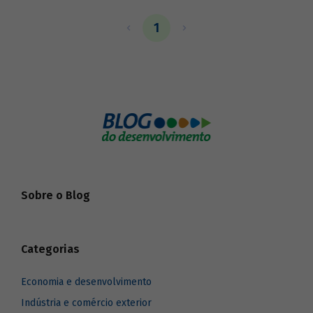
comunidades tradicionais. As dinâmicas
de produção e reprodução dos vários
1
domínios da vida social que ocorrem
nesses sistemas, por meio das vivências
e experiências históricas, orientam
também processos de construção de
identidades e contribuem para a
conservação da biodiversidade. Podem,
assim, ser reconhecidas como patrimônio
cultural imaterial brasileiro.
Sobre o Blog
Categorias
Economia e desenvolvimento
Indústria e comércio exterior