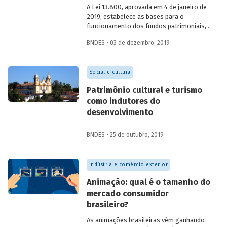
A Lei 13.800, aprovada em 4 de janeiro de
2019, estabelece as bases para o
funcionamento dos fundos patrimoniais,
também conhecidos como
endowments
,
BNDES • 03 de dezembro, 2019
no Brasil. Esses fundos são veículos
constituídos em benefício de causas de
interesse público de diversas naturezas
Social e cultura
com a finalidade de captar doações e
impulsionar sua sustentabilidade
Patrimônio cultural e turismo
financeira. Conheça cinco pontos
como indutores do
fundamentais para entender o marco
desenvolvimento
regulatório dos fundos patrimoniais no
país.
BNDES • 25 de outubro, 2019
Indústria e comércio exterior
Animação: qual é o tamanho do
mercado consumidor
brasileiro?
As animações brasileiras vêm ganhando