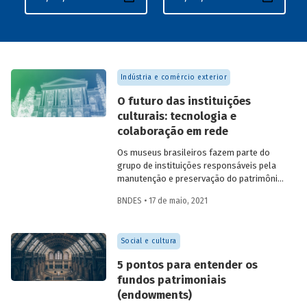
Indústria e comércio exterior
O futuro das instituições
culturais: tecnologia e
colaboração em rede
Os museus brasileiros fazem parte do
grupo de instituições responsáveis pela
manutenção e preservação do patrimônio
cultural e, portanto, da identidade e da
BNDES • 17 de maio, 2021
memória do país. Diante da
transformação digital vivida pelo mundo
nas últimas décadas, essas instituições
Social e cultura
têm a oportunidade de adotar novos
modelos de gestão e de interação com a
5 pontos para entender os
sociedade, que favoreçam sua
fundos patrimoniais
longevidade e sustentabilidade financeira.
(endowments)