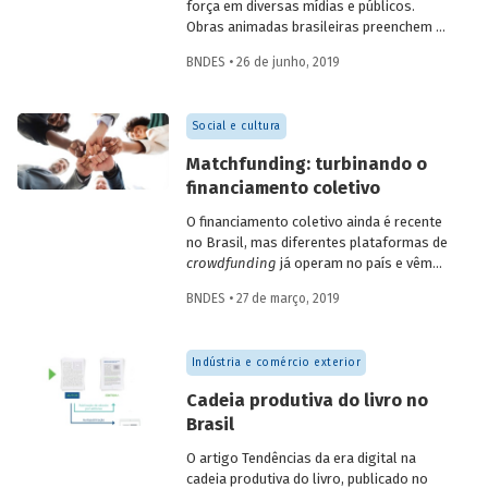
força em diversas mídias e públicos.
Obras animadas brasileiras preenchem o
horário nobre dos canais de TV paga e
BNDES • 26 de junho, 2019
passam a aparecer nos cinemas
nacionais. Elas também vêm recebendo
indicações e ganhando os principais
Social e cultura
prêmios da animação mundial, caso de
séries como
O Show da Luna
e
S.O.S. Fada
Matchfunding: turbinando o
Manu
, indicadas ao Emmy Kids, e dos
financiamento coletivo
filmes
Uma história de amor e fúria
e
O
menino e o mundo
, vencedores do
O financiamento coletivo ainda é recente
Festival de Annecy em 2013 e 2014,
no Brasil, mas diferentes plataformas de
respectivamente. Confira no infográfico
crowdfunding
já operam no país e vêm
que preparamos os principais números do
contribuindo para a realização de um
mercado consumidor de animação no
BNDES • 27 de março, 2019
número expressivo de projetos.
Brasil.
O
matchfunding
acrescenta a esse
modelo a presença de um investidor
Indústria e comércio exterior
institucional, que complementa as
doações captadas junto ao público e
Cadeia produtiva do livro no
amplia as possiblidades desse tipo de
Brasil
financiamento. Aproveitando o
lançamento do Matchfunding
O artigo Tendências da era digital na
BNDES+Patrimônio Cultural, preparamos
cadeia produtiva do livro, publicado no