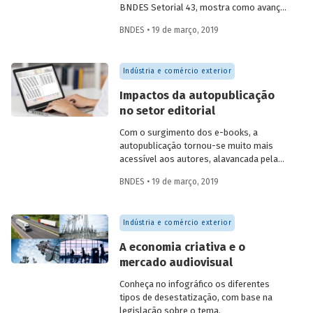
um artigo para que você saiba mais sobre
BNDES Setorial 43, mostra como avanços
o tema.
tecnológicos têm provocado profundas
BNDES • 19 de março, 2019
mudanças na indústria do livro. Criamos
um infográfico para apresentar os
principais atores envolvidos na produção
Indústria e comércio exterior
do livro no Brasil, no intuito de auxiliar na
compreensão dessas transformações.
Impactos da autopublicação
no setor editorial
Com o surgimento dos e-books, a
autopublicação tornou-se muito mais
acessível aos autores, alavancada pela
grande oferta de serviços on-line com
BNDES • 19 de março, 2019
essa finalidade, como o Kindle Direct
Publishing (Amazon), o CreateSpace
(também da Amazon, destinado a
Indústria e comércio exterior
literatura, música e audiovisual) e o
Smashwords. Alguns especialistas no
A economia criativa e o
setor editorial entrevistados para a
mercado audiovisual
realização do artigo Tendências da era
digital na cadeia produtiva do livro,
Conheça no infográfico os diferentes
publicado no BNDES Setorial 43, veem a
tipos de desestatização, com base na
autopublicação como positiva do ponto
legislação sobre o tema.