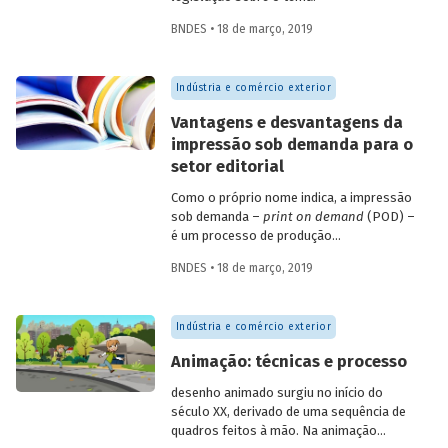
de vista da bibliodiversidade, já que
aumenta a quantidade de novos títulos à
BNDES • 18 de março, 2019
disposição dos leitores.
Indústria e comércio exterior
Vantagens e desvantagens da
impressão sob demanda para o
setor editorial
Como o próprio nome indica, a impressão
sob demanda –
print on demand
(POD) –
é um processo de produção
de publicações impressas orientado pela
BNDES • 18 de março, 2019
demanda, ou seja, pelos consumidores. A
impressão de cada exemplar só ocorre
quando ele é requerido pelo mercado,
Indústria e comércio exterior
exatamente na quantidade necessária.
Várias empresas oferecem serviços de
Animação: técnicas e processo
POD em diversos países do mundo, como
a Lighting Source – líder mundial desse
desenho animado surgiu no início do
serviço, subsidiária da distribuidora
século XX, derivado de uma sequência de
norte-americana Ingram Book Company,
quadros feitos à mão. Na animação
também líder mundial; a Create Space, da