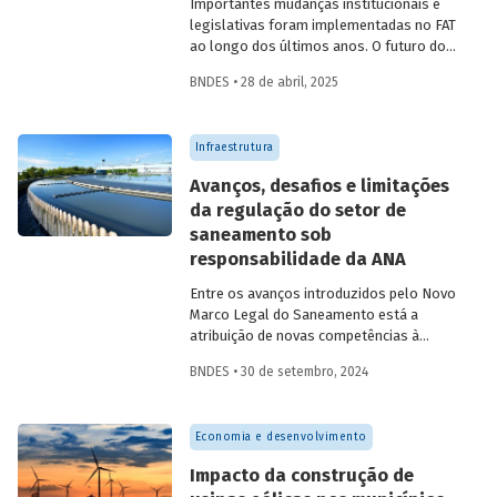
Importantes mudanças institucionais e
legislativas foram implementadas no FAT
ao longo dos últimos anos. O futuro do
FAT – e das atividades por ele beneficiadas
BNDES • 28 de abril, 2025
– depende do que será feito a partir delas.
Saiba mais no primeiro artigo da
Revista
do BNDES 60
.
Infraestrutura
Avanços, desafios e limitações
da regulação do setor de
saneamento sob
responsabilidade da ANA
Entre os avanços introduzidos pelo Novo
Marco Legal do Saneamento está a
atribuição de novas competências à
Agência Nacional de Águas e Saneamento
BNDES • 30 de setembro, 2024
Básico (ANA) para regularização do setor.
Artigo da Revista do BNDES 59 discute os
desafios desse percurso e a importância
Economia e desenvolvimento
de superá-los.
Impacto da construção de