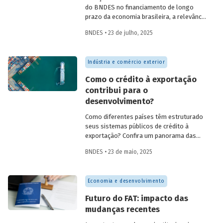
do BNDES no financiamento de longo
prazo da economia brasileira, a relevância
de fundos como FAT, Fundo Clima, Fundo
BNDES • 23 de julho, 2025
Amazônia e FGI para o desenvolvimento,
experiências internacionais de sistemas
públicos de crédito à exportação, o novo
Indústria e comércio exterior
protagonismo da política industrial, um
método para calcular prêmio de risco em
Como o crédito à exportação
projetos de infraestrutura e o controle
contribui para o
societário de companhias abertas por
desenvolvimento?
fundos de investimento no Brasil.
Como diferentes países têm estruturado
seus sistemas públicos de crédito à
exportação? Confira um panorama das
principais experiências internacionais e
BNDES • 23 de maio, 2025
entenda como esses sistemas
contribuem para o crescimento
econômico, a inovação e a inserção
Economia e desenvolvimento
competitiva no mercado global.
Futuro do FAT: impacto das
mudanças recentes