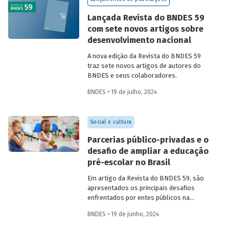
Confira uma prévia do texto e acesse o
artigo completo.
Lançada Revista do BNDES 59
com sete novos artigos sobre
desenvolvimento nacional
A nova edição da Revista do BNDES 59
traz sete novos artigos de autores do
BNDES e seus colaboradores.
BNDES • 19 de julho, 2024
Social e cultura
Parcerias público-privadas e o
desafio de ampliar a educação
pré-escolar no Brasil
Em artigo da Revista do BNDES 59, são
apresentados os principais desafios
enfrentados por entes públicos na
estruturação de PPPs de educação, bem
BNDES • 19 de junho, 2024
como aprendizados e possíveis soluções
para a adoção desses modelos com base