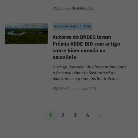
inovações no sistema financeiro, setor da
BNDES • 26 de maio, 2023
saúde no território da Amazônia Legal,
políticas públicas e custos do modelo de
empréstimo indireto do BNDES.
Meio ambiente e clima
Autores do BNDES levam
Prêmio ABDE-BID com artigo
sobre bioeconomia na
Amazônia
O artigo
Potencial da Bioeconomia para
o Desenvolvimento Sustentável da
Amazônia e o papel das Instituições
Financeiras de Desenvolvimento,
de
BNDES • 22 de março, 2023
Leonardo Pamplona, Nabil Kadri e Julio
Salarini, especialistas do BNDES, foi
premiado com primeiro lugar na categoria
“Financiamento ao desenvolvimento
sustentável, inclusivo e inovativo” do
1
2
3
4
Prêmio ABDE-BID de 2022. Saiba mais
sobre o estudo no vídeo gravado com o
autor Leonardo Pamplona.