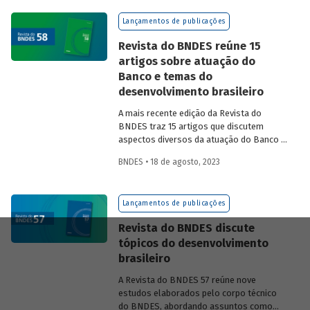
na experiência das equipes do BNDES.
Lançamentos de publicações
Revista do BNDES reúne 15
artigos sobre atuação do
Banco e temas do
desenvolvimento brasileiro
A mais recente edição da Revista do
BNDES traz 15 artigos que discutem
aspectos diversos da atuação do Banco e
exploram questões do desenvolvimento
BNDES • 18 de agosto, 2023
nacional.
Lançamentos de publicações
Revista do BNDES discute
tópicos do desenvolvimento
brasileiro
A Revista do BNDES 57 reúne nove
estudos elaborados pelo corpo técnico
do BNDES, abordando assuntos como