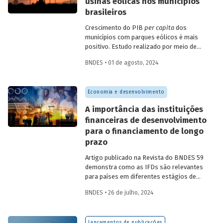
usinas eólicas nos municípios
brasileiros
Crescimento do PIB
per capita
dos
municípios com parques eólicos é mais
positivo. Estudo realizado por meio de
método de controle sintético, aponta
BNDES • 01 de agosto, 2024
resultados mais significativos dois a três
anos do início da construção, com
dispersão posterior.
Economia e desenvolvimento
A importância das instituições
financeiras de desenvolvimento
para o financiamento de longo
prazo
Artigo publicado na Revista do BNDES 59
demonstra como as IFDs são relevantes
para países em diferentes estágios de
desenvolvimento, tanto nos momentos
BNDES • 26 de julho, 2024
de estabilidade quanto nos de crise
econômica, contribuindo principalmente
para o desenvolvimento sustentável.
Lançamentos de publicações