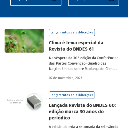
Lançamentos de publicações
Clima é tema especial da
Revista do BNDES 61
Na véspera da 30ª edição da Conferências
das Partes Convenção-Quadro das
Nações Unidas sobre Mudança do Clima
(COP30), em Belém, o BNDES lança a
07 de novembro, 2025
edição 61 da Revista do BNDES.
Lançamentos de publicações
Lançada Revista do BNDES 60:
edição marca 30 anos do
periódico
A edição aborda a retomada da relevância